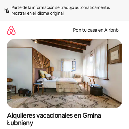
Omite
Parte de la información se tradujo automáticamente. 
el
Mostrar en el idioma original
contenido
Pon tu casa en Airbnb
Alquileres vacacionales en Gmina
Łubniany