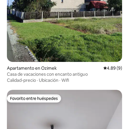
Apartamento en Ozimek
Calificación 
4.89 (9)
Casa de vacaciones con encanto antiguo
Calidad-precio
·
Ubicación
·
Wifi
Favorito entre huéspedes
Favorito entre huéspedes