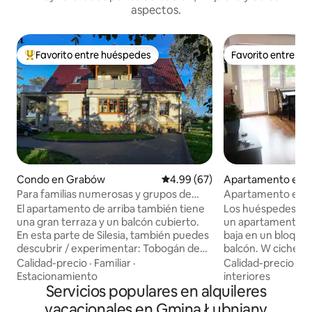
aspectos.
Favorito entre huéspedes
Favorito entre h
Favorito entre huéspedes preferido
Favorito entre h
Condo en Grabów
Calificación promedio: 4.99 de 
4.99 (67)
Apartamento en 
Wielki
Para familias numerosas y grupos de
Apartamento en e
hasta 10 personas
Wielki
El apartamento de arriba también tiene
Los huéspedes tie
una gran terraza y un balcón cubierto.
un apartamento so
En esta parte de Silesia, también puedes
baja en un bloque 
descubrir / experimentar: Tobogán de
balcón. W cichej okolicy z dużą ilością
trineos de verano a 19 km Paisaje
zieleni. ---- Los 
Calidad-precio
·
Familiar
·
Calidad-precio
·
Ub
lacustre Turawa / parque de escalada 18
un apartamento so
Estacionamiento
interiores
km Silesia Ring / aeródromo (vuelos
Servicios populares en alquileres
baja con balcón en un bloque de
panorámicos) 10 km Parque de golf
apartamentos. En 
vacacionales en Gmina Łubniany