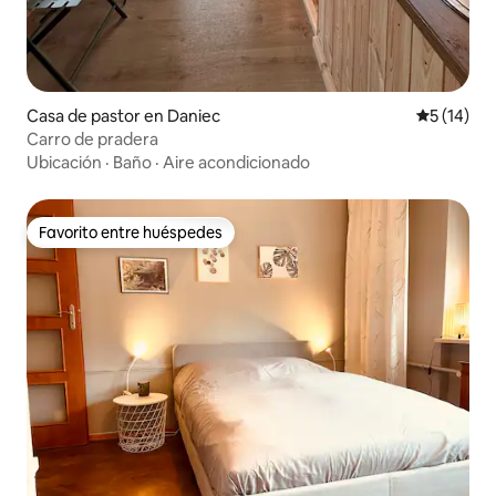
Casa de pastor en Daniec
Calificaci
5 (14)
Carro de pradera
Ubicación
·
Baño
·
Aire acondicionado
Favorito entre huéspedes
Favorito entre huéspedes