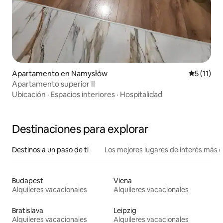
Apartamento en Namysłów
Calificaci
5 (11)
Apartamento superior II
Ubicación
·
Espacios interiores
·
Hospitalidad
Destinaciones para explorar
Destinos a un paso de ti
Los mejores lugares de interés más 
Budapest
Viena
Alquileres vacacionales
Alquileres vacacionales
Bratislava
Leipzig
Alquileres vacacionales
Alquileres vacacionales