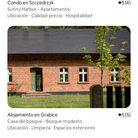
Condo en Szczedrzyk
Calificac
5 (4)
Sunny Harbor - Apartamento
Ubicación
·
Calidad-precio
·
Hospitalidad
Alojamiento en Grabice
Calificac
5 (5)
Casa del bosque - Bosque modesto
Ubicación
·
Limpieza
·
Espacios exteriores