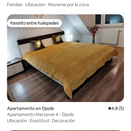
Familiar
·
Ubicación
·
Moverse por la zona
Favorito entre huéspedes
Favorito entre huéspedes
Apartamento en Opole
Calificació
4.8 (5)
Apartamento Marzenie 4 - Opole
Ubicación
·
Exactitud
·
Decoración