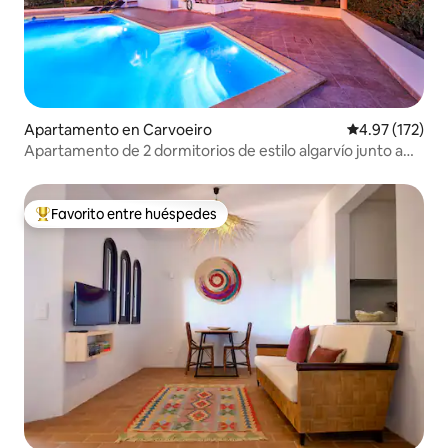
Apartamento en Carvoeiro
Calificación p
4.97 (172)
Apartamento de 2 dormitorios de estilo algarvío junto a
Benagil
Favorito entre huéspedes
Favorito entre huéspedes preferido