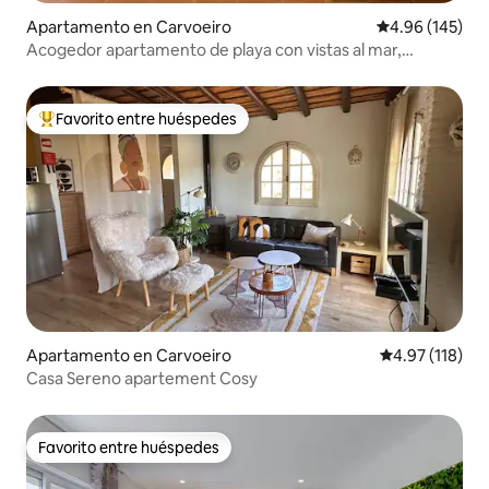
Apartamento en Carvoeiro
Calificación pr
4.96 (145)
Acogedor apartamento de playa con vistas al mar,
aparcamiento gratuito y aire acondicionado
Favorito entre huéspedes
Favorito entre huéspedes preferido
Apartamento en Carvoeiro
Calificación p
4.97 (118)
Casa Sereno apartement Cosy
Favorito entre huéspedes
Favorito entre huéspedes