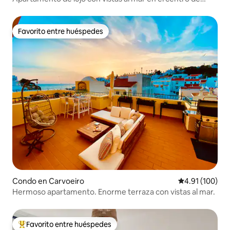
Carvoeiro
Favorito entre huéspedes
Favorito entre huéspedes
Condo en Carvoeiro
Calificación p
4.91 (100)
Hermoso apartamento. Enorme terraza con vistas al mar.
Favorito entre huéspedes
Favorito entre huéspedes preferido