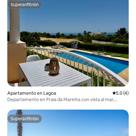
Superanfitrión
Superanfitrión
Apartamento en Lagoa
Calificació
5.0 (4)
Departamento en Praia da Marinha con vista al mar,
azotea y piscina
Superanfitrión
Superanfitrión