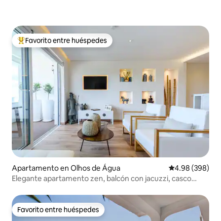
Favorito entre huéspedes
Favorito entre huéspedes preferido
Apartamento en Olhos de Água
Calificación pr
4.98 (398)
Elegante apartamento zen, balcón con jacuzzi, casco
antiguo
Favorito entre huéspedes
Favorito entre huéspedes