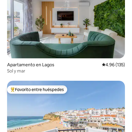
Apartamento en Lagos
Calificación p
4.96 (135)
Sol y mar
Favorito entre huéspedes
Favorito entre huéspedes preferido