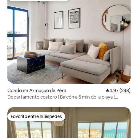
Condo en Armação de Pêra
Calificación pr
4.97 (298)
Departamento costero | Balcón a 5 min de la playa |
Estacionamiento
Favorito entre huéspedes
Favorito entre huéspedes