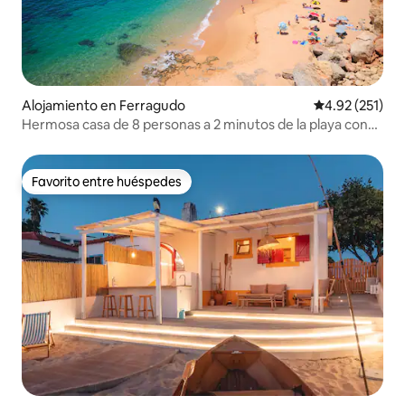
Alojamiento en Ferragudo
Calificación p
4.92 (251)
Hermosa casa de 8 personas a 2 minutos de la playa con
piscina climatizada.
Favorito entre huéspedes
Favorito entre huéspedes