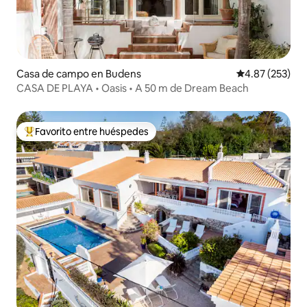
Casa de campo en Budens
Calificación pr
4.87 (253)
CASA DE PLAYA • Oasis • A 50 m de Dream Beach
Favorito entre huéspedes
Favorito entre huéspedes preferido