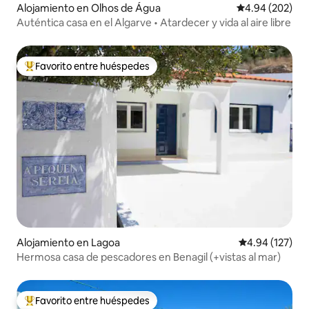
Alojamiento en Olhos de Água
Calificación pr
4.94 (202)
Auténtica casa en el Algarve • Atardecer y vida al aire libre
Favorito entre huéspedes
Favorito entre huéspedes preferido
Alojamiento en Lagoa
Calificación p
4.94 (127)
Hermosa casa de pescadores en Benagil (+vistas al mar)
Favorito entre huéspedes
Favorito entre huéspedes preferido