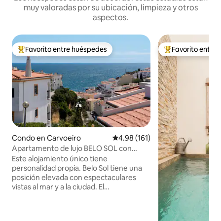
muy valoradas por su ubicación, limpieza y otros
aspectos.
Favorito entre huéspedes
Favorito entre
Favorito entre huéspedes preferido
Favorito entre hu
Condo en Carvoeiro
Calificación promedio: 4.98 de 5
4.98 (161)
Apartamento de lujo BELO SOL con
vistas al mar
Este alojamiento único tiene
personalidad propia. Belo Sol tiene una
posición elevada con espectaculares
vistas al mar y a la ciudad. El
apartamento ofrece un dormitorio,
baño con ducha, cocina y azotea
privada. Piscina comunitaria y