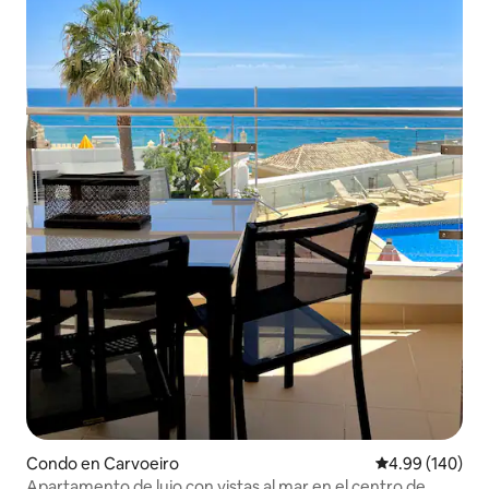
Condo en Carvoeiro
Calificación pr
4.99 (140)
Apartamento de lujo con vistas al mar en el centro de