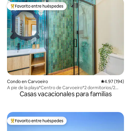
Favorito entre huéspedes
Favorito entre huéspedes preferido
Condo en Carvoeiro
Calificación pr
4.97 (194)
A pie de la playa*Centro de Carvoeiro*2 dormitorios/2
Casas vacacionales para familias
baños
Favorito entre huéspedes
Favorito entre huéspedes preferido