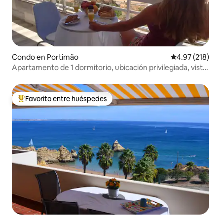
Condo en Portimão
Calificación p
4.97 (218)
Apartamento de 1 dormitorio, ubicación privilegiada, vista
espectacular
Favorito entre huéspedes
Favorito entre huéspedes preferido