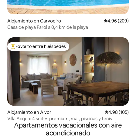
Alojamiento en Carvoeiro
Calificación pr
4.96 (209)
Casa de playa Farol a 0,4 km de la playa
Favorito entre huéspedes
Favorito entre huéspedes preferido
Alojamiento en Alvor
Calificación pr
4.98 (105)
Villa Acqua: 4 suites premium, mar, piscinas y tenis
Apartamentos vacacionales con aire
acondicionado