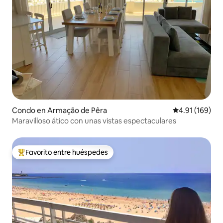
Condo en Armação de Pêra
Calificación p
4.91 (169)
Maravilloso ático con unas vistas espectaculares
Favorito entre huéspedes
Favorito entre huéspedes preferido