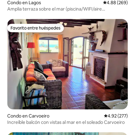
Condo en Lagos
Calificación pr
4.88 (269)
Amplia terraza sobre el mar (piscina/WIFI/aire
acondicionado)
Favorito entre huéspedes
Favorito entre huéspedes
Condo en Carvoeiro
Calificación pr
4.92 (277)
Increíble balcón con vistas al mar en el soleado Carvoeiro