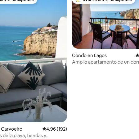
 entre huéspedes
Favorito entre huéspedes prefe
Condo en Lagos
C
4.98 de 5, 160 reseñas
Amplio apartamento de un dor
con increíbles vistas al mar
 Carvoeiro
Calificación promedio: 4.96 de 5, 192 reseñas
4.96 (192)
 de la playa, tiendas y