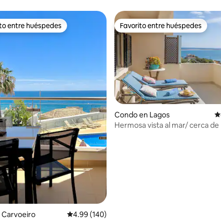
tes
ito entre huéspedes
Favorito entre huéspedes
 entre huéspedes preferido
Favorito entre huéspedes
4.97 de 5, 156 reseñas
Condo en Lagos
C
Hermosa vista al mar/ cerca de 
de Doña Ana
 Carvoeiro
Calificación promedio: 4.99 de 5, 140 reseñas
4.99 (140)