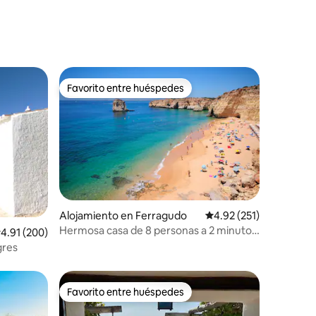
Favorito entre huéspedes
Favorito entre huéspedes
Alojamiento en Ferragudo
Calificación promedio: 
4.92 (251)
Hermosa casa de 8 personas a 2 minutos
alificación promedio: 4.91 de 5, 200 reseñas
4.91 (200)
de la playa con piscina climatizada.
gres
Favorito entre huéspedes
Favorito entre huéspedes