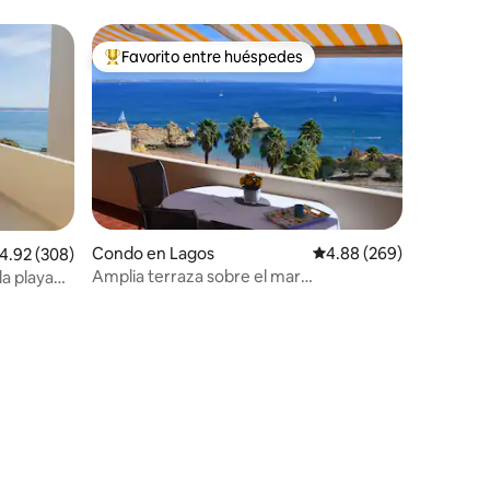
Favorito entre huéspedes
Favorito entre huéspedes preferido
Condo en Lagos
Calificación promedio: 
4.88 (269)
alificación promedio: 4.92 de 5, 308 reseñas
4.92 (308)
Amplia terraza sobre el mar
la playa
(piscina/WIFI/aire acondicionado)