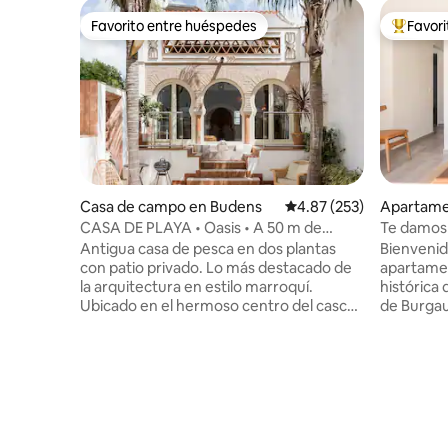
Favorito entre huéspedes
Favor
Favorito entre huéspedes
Favorito
Casa de campo en Budens
Calificación promedio: 
4.87 (253)
Apartame
CASA DE PLAYA • Oasis • A 50 m de
Te damos 
Dream Beach
apartame
Antigua casa de pesca en dos plantas
Bienvenid
con patio privado. Lo más destacado de
apartamen
la arquitectura en estilo marroquí.
histórica
Ubicado en el hermoso centro del casco
de Burgau,
antiguo de Salema. La excelente playa se
adoquinad
encuentra a menos de un minuto a pie.
minutos a 
Desde la entrada puedes acceder a la
para disfr
cocina abierta, la sala de estar y el
mareas y 
comedor con vistas al patio tipo oasis,
restaurant
que está decorado de forma atractiva
rato. Est
con un trabajo de piedra de alta calidad.
base para 