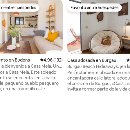
ito entre huéspedes
Favorito entre huéspedes
 entre huéspedes preferido
Favorito entre huéspedes
4.87 de 5, 253 reseñas
nto en Budens
Calificación promedio: 4.96 de 5, 132 reseñas
4.96 (132)
Casa adosada en Burgau
C
la bienvenida a Casa Mela. Un
Burgau Beach Hideaways: ¡en la
nto soleado en Burgau
con uso de la piscina!
os a Casa Mela. Este soleado
Perfectamente ubicada en una
to se encuentra en la parte
encantadora calle lateral adoqu
 del pequeño pueblo pesquero
el corazón de Burgau, «Casa Lis
 en una tranquila calle
invita a formar parte de la vida
a de Rua Bela Vista, a tres
al instante. A solo 70 metros de 
pie de la playa. Es un gran lugar
impresionante bahía de Burgau,
utar de la vida playera, las
espaciosa casa de diseño abiert
las vistas al mar con muchos
terrazas delanteras y traseras 
es y cafeterías para pasar el
barbacoas y cenar al aire libre. 
a ubicación también es una gran
quemador de pellets para las 
explorar los acantilados
noches de invierno. Un hermo