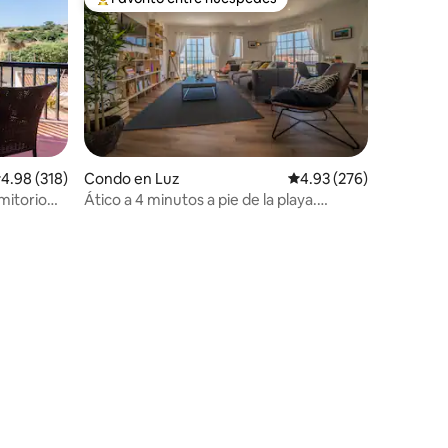
rido
Favorito entre huéspedes preferido
alificación promedio: 4.98 de 5, 318 reseñas
4.98 (318)
Condo en Luz
Calificación promedio: 
4.93 (276)
mitorio
Ático a 4 minutos a pie de la playa.
WIFI.AC.BeachViews.