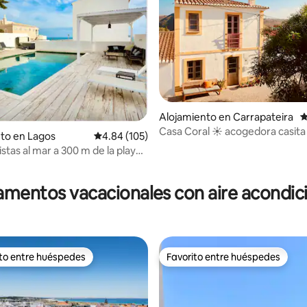
4.89 de 5, 265 reseñas
Alojamiento en Carrapateira
C
Casa Coral ☀ acogedora casita |
to en Lagos
Calificación promedio: 4.84 de 5, 105 reseñas
4.84 (105)
Carrapateira
vistas al mar a 300 m de la playa,
acuzzi y aire acondicionado
mentos vacacionales con aire acondi
ito entre huéspedes
Favorito entre huéspedes
 entre huéspedes preferido
Favorito entre huéspedes