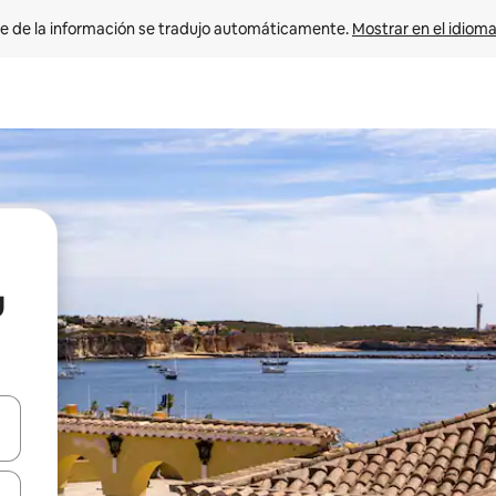
e de la información se tradujo automáticamente. 
Mostrar en el idioma
u
n las teclas de flecha hacia arriba y hacia abajo o explora con el tact