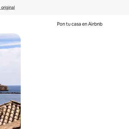
 original
Pon tu casa en Airbnb
o o desliza el dedo.