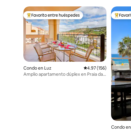
restauran
Favorito entre huéspedes
Favor
Favorito entre huéspedes preferido
Favorito
Condo en Luz
Calificación promedio: 
4.97 (156)
Amplio apartamento dúplex en Praia da
Luz
Condo en