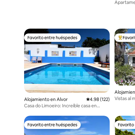
Apartamen
el centro
Favorito entre huéspedes
Favor
Favorito entre huéspedes
Favorito
Alojamient
na
Vistas al 
Alojamiento en Alvor
Calificación promedio: 
4.98 (122)
do mar“
Casa do Limoeiro: Increíble casa en
Montes de Alvor
Favorito entre huéspedes
Favorito
Favorito entre huéspedes
Favorito