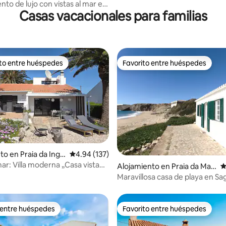
to de lujo con vistas al mar en
Casas vacacionales para familias
 de Carvoeiro
ito entre huéspedes
Favorito entre huéspedes
 entre huéspedes preferido
Favorito entre huéspedes
o en Praia da Ingri
Calificación promedio: 4.94 de 5, 137 reseñas
4.94 (137)
mar: Villa moderna „Casa vista
4.98 de 5, 122 reseñas
Alojamiento en Praia da Mar
C
eta
Maravillosa casa de playa en Sa
 entre huéspedes
Favorito entre huéspedes
 entre huéspedes
Favorito entre huéspedes