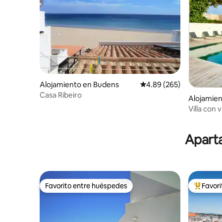
Alojamiento en Budens
Calificación promedio: 
4.89 (265)
Casa Ribeiro
Alojamien
Villa con 
piscina, j
Aparta
Favorito entre huéspedes
Favor
Favorito entre huéspedes
Favorito