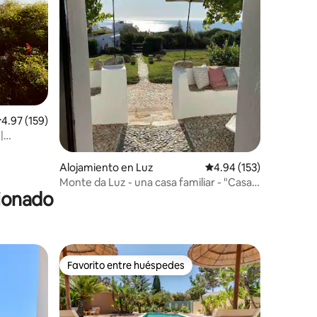
alificación promedio: 4.97 de 5, 159 reseñas
4.97 (159)
Alojamiento en Luz
Calificación promedio: 
4.94 (153)
Monte da Luz - una casa familiar - "Casa
cionado
da Parreira"
Favorito entre huéspedes
Favorito entre huéspedes