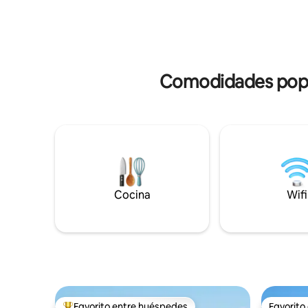
Una pequeña piscina decorativa (no para
salvajes d
nadar) completa el ambiente acogedor.
vibrante 
Con un libro en la mano y los pies en el
como toda
lavabo de agua fría, puedes relajarte y
por las qu
recargar las pilas en los días calurosos de
Algarve.
verano. El baño con ducha doble e
Comodidades popul
inodoro de ducha está ubicado en la
planta baja de la casa. Los dos
dormitorios abiertos de arriba están
equipados con una cama tamaño queen
debajo del acogedor techo inclinado.
Cada dormitorio tiene acceso directo a la
terraza con muebles de salón. Una gran
noche de sueño. Puedes escuchar el
viento en las palmeras y el surf a lo lejos.
Cocina
Wifi
Los huéspedes podrán acceder a todas
las áreas mientras alquilan toda la casa.
Para todas las preguntas, estamos
disponibles (correo y teléfono) y
tenemos personas en el sitio que pueden
cuidar la casa y ser serviciales. A menos
de 100 metros se venden restaurantes,
bares, tiendas, alquiler de kayaks y surf
Favorito entre huéspedes
Favorito
de remo y pescado recién capturado.