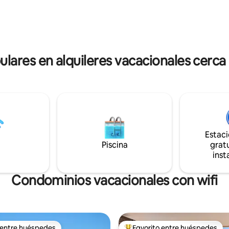
e la Costa Vicentina y la
dormitorio doble, un baño grand
ciudad cercana de Lagos, así
posibilidad de un sofá cama dob
s las actividades y atracciones
Incluye cocina abierta, internet 
e es conocido el oeste del
TV, juguetes de playa y más. C
para 4 personas
ares en alquileres vacacionales cerca 
Estac
Piscina
gratu
inst
Condominios vacacionales con wifi
 entre huéspedes
Favorito entre huéspedes