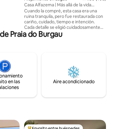
e y la
Casa Alfazema | Más allá de la vida
le.
cotidiana
Cuando la compré, esta casa era una
de fibra,
ruina tranquila, pero fue restaurada con
apacidad
cariño, cuidado, tiempo e intención.
Cada detalle se eligió cuidadosamente
de Praia do Burgau
para crear un cálido refugio boutique. La
casa cuenta con un dormitorio sereno,
una elegante sala de estar, una cocina
totalmente equipada, un baño moderno,
un patio privado con piscina, wifi de alta
velocidad, Netflix, juegos de mesa y
comodidades seleccionadas.
Perfectamente ubicado cerca del centro
ionamiento
histórico de Lagos, restaurantes y
ito en las
Aire acondicionado
tiendas, pero escondido del ruido, ofrece
alaciones
calma y privacidad.
Favorito entre huéspedes