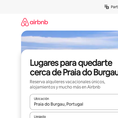
Omite
Part
el
contenido
Lugares para quedarte
cerca de Praia do Burga
Reserva alquileres vacacionales únicos,
alojamientos y mucho más en Airbnb
Ubicación
Cuando los resultados estén disponibles, navega co
Llegada