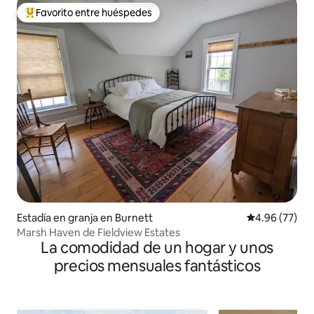
Favorito entre huéspedes
Favorito entre huéspedes preferido
Estadía en granja en Burnett
Calificación p
4.96 (77)
Marsh Haven de Fieldview Estates
La comodidad de un hogar y unos
precios mensuales fantásticos