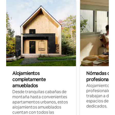
Alojamientos
Nómadas digit
completamente
profesionales 
amueblados
Alojamientos 
profesionales 
Desde tranquilas cabañas de
trabajan a dist
montaña hasta convenientes
espacios de tr
apartamentos urbanos, estos
dedicados.
alojamientos amueblados
cuentan con todos las