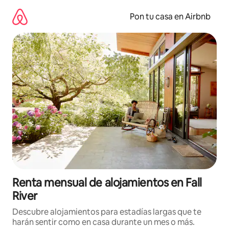
Omite
el
Pon tu casa en Airbnb
contenido
Renta mensual de alojamientos en Fall
River
Descubre alojamientos para estadías largas que te
harán sentir como en casa durante un mes o más.