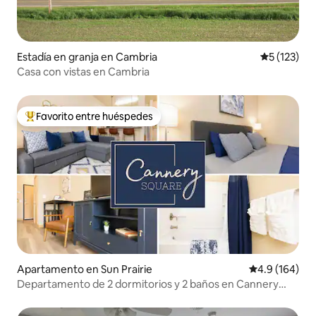
Estadía en granja en Cambria
Calificació
5 (123)
Casa con vistas en Cambria
Favorito entre huéspedes
Favorito entre huéspedes preferido
Apartamento en Sun Prairie
Calificación 
4.9 (164)
Departamento de 2 dormitorios y 2 baños en Cannery
Square