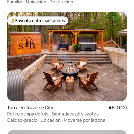
Familiar
·
Ubicación
·
Decoración
Favorito entre huéspedes
Favorito entre huéspedes preferido
Torre en Traverse City
Calificación
5.0 (42)
Retiro de spa de lujo | Sauna, jacuzzi y azotea
Calidad-precio
·
Ubicación
·
Moverse por la zona