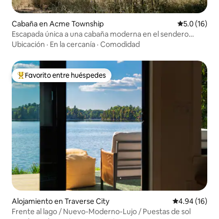
Cabaña en Acme Township
Calificación
5.0 (16)
Escapada única a una cabaña moderna en el sendero
TART cerca de TC
Ubicación
·
En la cercanía
·
Comodidad
Favorito entre huéspedes
Favorito entre huéspedes preferido
Alojamiento en Traverse City
Calificación 
4.94 (16)
Frente al lago / Nuevo-Moderno-Lujo / Puestas de sol