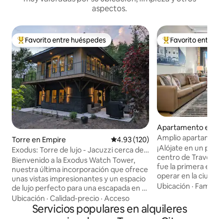
aspectos.
Favorito entre huéspedes
Favorito entre
Favorito entre huéspedes preferido
Favorito entre hu
Apartamento en T
City
Amplio apartament
Torre en Empire
Calificación promedio: 4.93 de 5
4.93 (120)
ciudad en una hist
¡Alójate en un ped
Exodus: Torre de lujo - Jacuzzi cerca de
bomberos
centro de Traverse City! Fir
Sleeping Bear
Bienvenido a la Exodus Watch Tower,
fue la primera es
nuestra última incorporación que ofrece
operar en la ciud
unas vistas impresionantes y un espacio
en la planta baja 
Ubicación
·
Familia
de lujo perfecto para una escapada en el
un dormitorio y un bañ
corazón de Empire. Esta casa presenta
Ubicación
·
Calidad-precio
·
Acceso
capacidad para u
una experiencia única e inolvidable
Servicios populares en alquileres
huéspedes con ap
desde la vista panorámica de la ventana