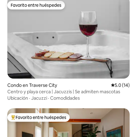
Favorito entre huéspedes
Favorito entre huéspedes
Condo en Traverse City
Calificación
5.0 (14)
Centro y playa cerca | Jacuzzis | Se admiten mascotas
Ubicación
·
Jacuzzi
·
Comodidades
Favorito entre huéspedes
Favorito entre huéspedes preferido