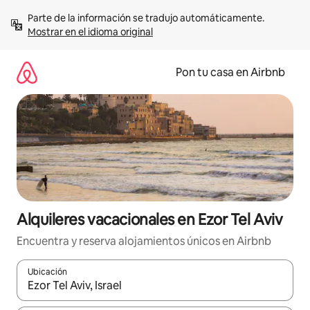
Omite
Parte de la información se tradujo automáticamente. 
el
Mostrar en el idioma original
contenido
Pon tu casa en Airbnb
Alquileres vacacionales en Ezor Tel Aviv
Encuentra y reserva alojamientos únicos en Airbnb
Ubicación
Cuando los resultados estén disponibles, navega con las teclas d