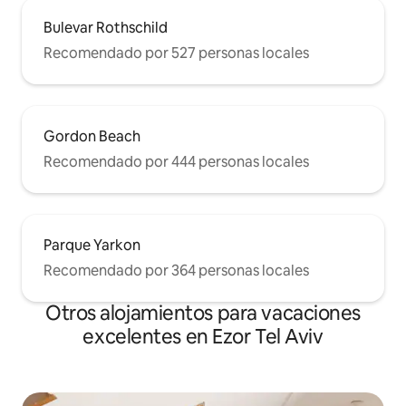
Trumpeldor. Marcado y lugar de
descanso final para las leyendas israelí,
Bulevar Rothschild
Bialik, Dizengoff, Arik Einstein y otros,
Recomendado por 527 personas locales
este es un lugar verdaderamente
especial una pieza de la historia israelí.
Está buscado por amantes de la historia
y grupos pequeños, pero se mantiene
silencioso, lo que permite un entorno
Gordon Beach
relajante, privado y tranquilo. Creemos
Recomendado por 444 personas locales
que es una vista impresionante y
hermosa, pero no dudes en ponerte en
contacto con nosotros si tienes alguna
pregunta.
Parque Yarkon
Recomendado por 364 personas locales
Otros alojamientos para vacaciones
excelentes en Ezor Tel Aviv