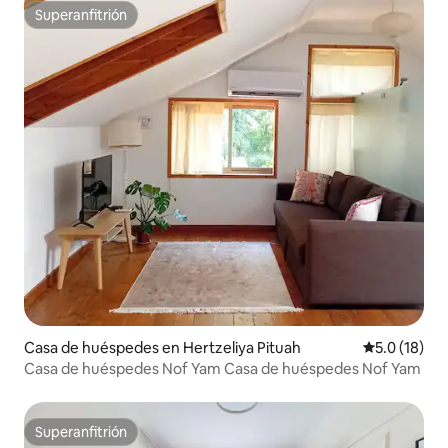
Superanfitrión
Superanfitrión
Casa de huéspedes en Hertzeliya Pituah
Calificación
5.0 (18)
Casa de huéspedes Nof Yam Casa de huéspedes Nof Yam
Superanfitrión
Superanfitrión