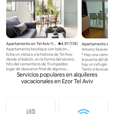
Superanfitrión
Superanfitrión
Apartamento en Tel Aviv-Ya
Calificación promedio: 4.97 de 5
4.97 (174)
Apartamento en H
fo
Pituah
Apartamento boutique con balcón
Amano Seaview Su
soleado en la calle Hovevei Zion
Echa un vistazo a la historia de Tel Aviv
* Hay una cámara 
desde el balcón, en la forma del sereno
la puerta del dep
hito del cementerio de Trumpeldor,
hay un refugio an
lugar de descanso final de algunos
Tanto si buscas un 
Servicios populares en alquileres
conocidos israelíes. Las vistas al jardín
descansar, relajar
también abundan y hay muchos objetos
simplemente alejar
vacacionales en Ezor Tel Aviv
de arte de artistas y diseñadores locales.
encontrarás todo.
Situado en la hermosa, tranquila y
una suite espacios
céntrica calle Hovevei Zion, justo al lado
balcón privado con 
de Bugrashov, a sólo 4 minutos de la
pocos pasos de un
playa, y cerca de todos los restaurantes,
cuidada El depart
bares y cafeterías más deseables. Ten
área de trabajo con
en cuenta que se agregará un 17% de
computadora, Sma