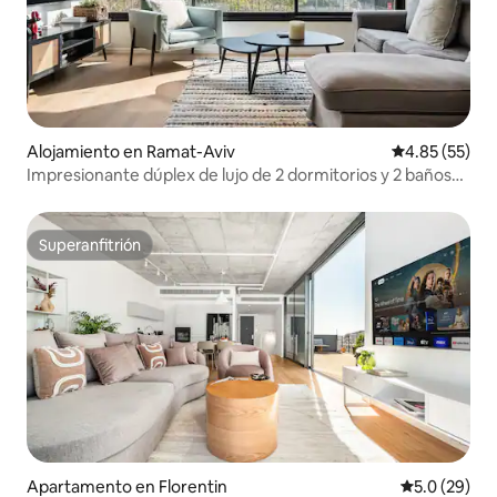
Alojamiento en Ramat-Aviv
Calificación 
4.85 (55)
Impresionante dúplex de lujo de 2 dormitorios y 2 baños
en Ramat Aviv
Superanfitrión
Superanfitrión
Apartamento en Florentin
Calificación
5.0 (29)