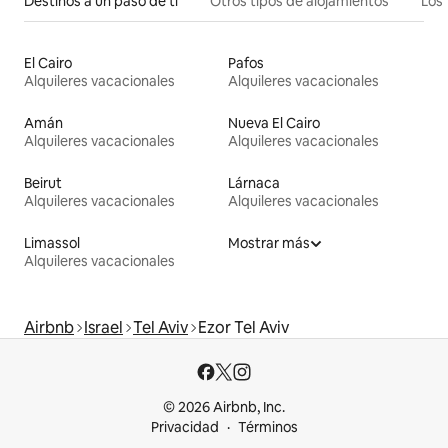
Destinos a un paso de ti
Otros tipos de alojamientos
Los 
El Cairo
Pafos
Alquileres vacacionales
Alquileres vacacionales
Amán
Nueva El Cairo
Alquileres vacacionales
Alquileres vacacionales
Beirut
Lárnaca
Alquileres vacacionales
Alquileres vacacionales
Limassol
Mostrar más
Alquileres vacacionales
Airbnb
Israel
Tel Aviv
Ezor Tel Aviv
© 2026 Airbnb, Inc.
Privacidad
Términos