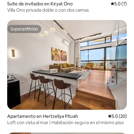
Suite de invitados en Kiryat Ono
Calificació
5.0 (7)
Villa Ono privada doble o con dos camas
Superanfitrión
Superanfitrión
Apartamento en Hertzeliya Pituah
Calificación
5.0 (20)
Loft con vista al mar | Habitación segura en el mismo piso