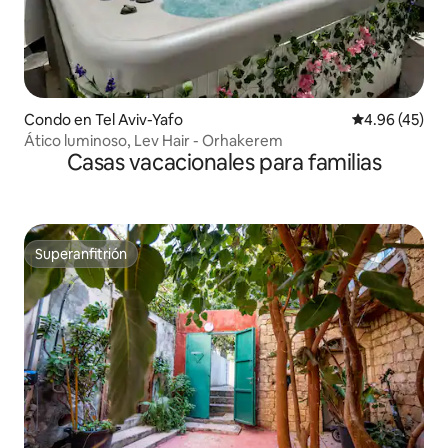
Condo en Tel Aviv-Yafo
Calificación 
4.96 (45)
Ático luminoso, Lev Hair - Orhakerem
Casas vacacionales para familias
Superanfitrión
Superanfitrión