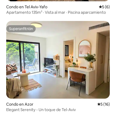
Condo en Tel Aviv-Yafo
Calificac
5 (6)
Apartamento 135m² · Vista al mar · Piscina aparcamiento
Superanfitrión
Superanfitrión
Condo en Azor
Calificaci
5 (16)
Elegant Serenity - Un toque de Tel-Aviv