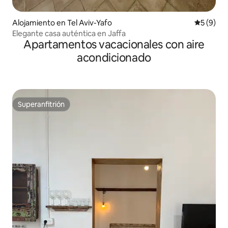
Alojamiento en Tel Aviv-Yafo
Calificac
5 (9)
Elegante casa auténtica en Jaffa
Apartamentos vacacionales con aire
acondicionado
Superanfitrión
Superanfitrión