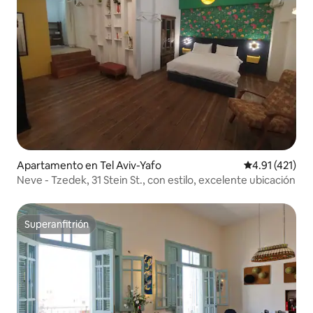
Apartamento en Tel Aviv-Yafo
Calificación p
4.91 (421)
Neve - Tzedek, 31 Stein St., con estilo, excelente ubicación
Superanfitrión
Superanfitrión