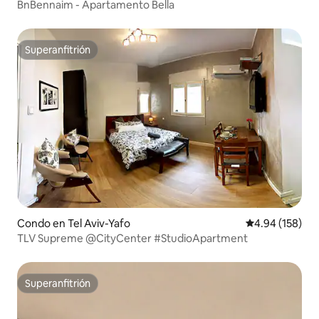
BnBennaim - Apartamento Bella
Superanfitrión
Superanfitrión
Condo en Tel Aviv-Yafo
Calificación pr
4.94 (158)
TLV Supreme @CityCenter #StudioApartment
Superanfitrión
Superanfitrión