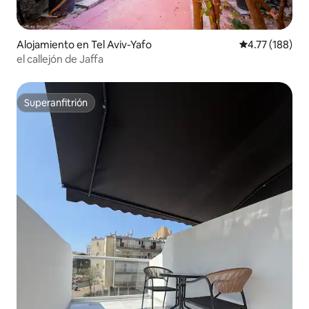
Alojamiento en Tel Aviv-Yafo
Calificación p
4.77 (188)
el callejón de Jaffa
Superanfitrión
Superanfitrión