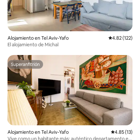
Alojamiento en Tel Aviv-Yafo
Calificación p
4.82 (122)
El alojamiento de Michal
Superanfitrión
Superanfitrión
Alojamiento en Tel Aviv-Yafo
Calificación 
4.85 (13)
Vive como un habitante más: auténtico departamento en