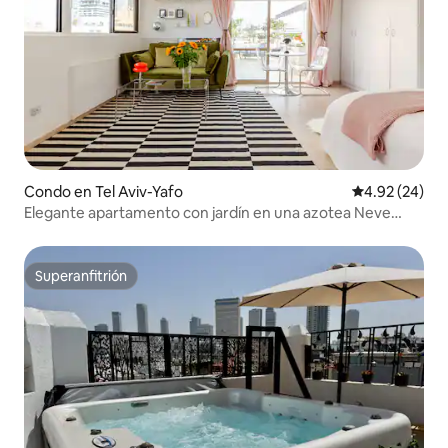
Condo en Tel Aviv-Yafo
Calificación p
4.92 (24)
Elegante apartamento con jardín en una azotea Neve
Tsedek TLV
Superanfitrión
Superanfitrión