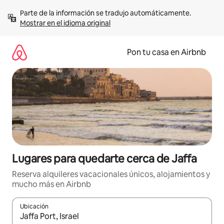
Omite
Parte de la información se tradujo automáticamente. 
el
Mostrar en el idioma original
contenido
Pon tu casa en Airbnb
Lugares para quedarte cerca de Jaffa
Reserva alquileres vacacionales únicos, alojamientos y
mucho más en Airbnb
Ubicación
Cuando los resultados estén disponibles, navega con las teclas d