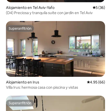
Alojamiento en Tel Aviv-Yafo
Calificaci
5 (36)
(D4) Preciosa y tranquila suite con jardín en Tel Aviv
Superanfitrión
Superanfitrión
Alojamiento en Irus
Calificación p
4.95 (66)
Villa Irus: hermosa casa con piscina y vistas
Superanfitrión
Superanfitrión