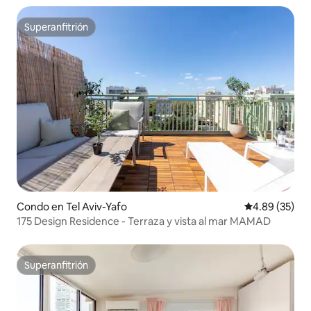
Superanfitrión
Superanfitrión
Condo en Tel Aviv-Yafo
Calificación p
4.89 (35)
175 Design Residence - Terraza y vista al mar MAMAD
Superanfitrión
Superanfitrión