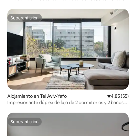
Neve Tzedek
Superanfitrión
Superanfitrión
Alojamiento en Tel Aviv-Yafo
Calificación 
4.85 (55)
Impresionante dúplex de lujo de 2 dormitorios y 2 baños
en Ramat Aviv
Superanfitrión
Superanfitrión