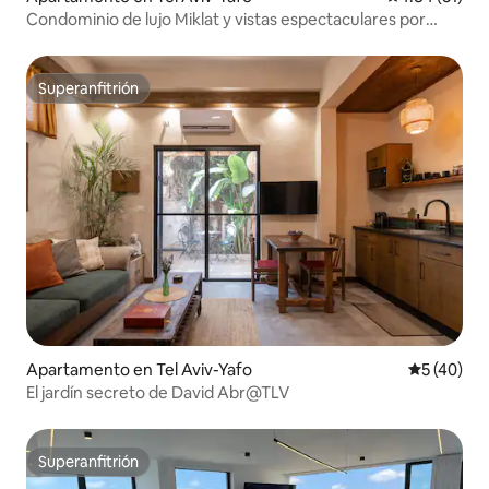
Condominio de lujo Miklat y vistas espectaculares por
FeelHome
Superanfitrión
Superanfitrión
Apartamento en Tel Aviv-Yafo
Calificaci
5 (40)
El jardín secreto de David Abr@TLV
Superanfitrión
Superanfitrión