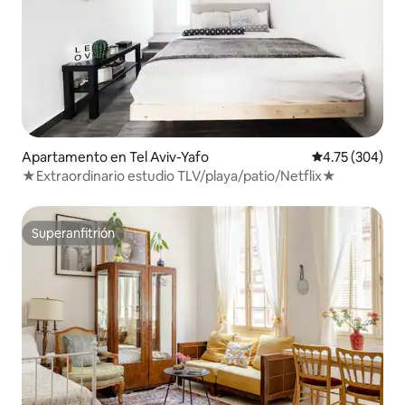
Apartamento en Tel Aviv-Yafo
Calificación pr
4.75 (304)
★Extraordinario estudio TLV/playa/patio/Netflix★
Superanfitrión
Superanfitrión