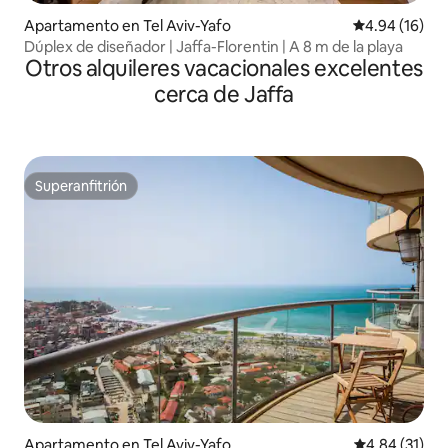
Apartamento en Tel Aviv-Yafo
Calificación 
4.94 (16)
Dúplex de diseñador | Jaffa-Florentin | A 8 m de la playa
Otros alquileres vacacionales excelentes
cerca de Jaffa
Superanfitrión
Superanfitrión
Apartamento en Tel Aviv-Yafo
Calificación 
4.84 (31)