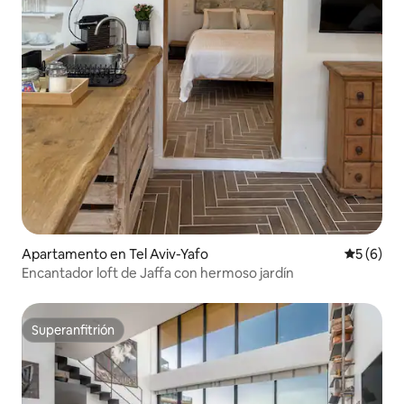
Apartamento en Tel Aviv-Yafo
Calificac
5 (6)
Encantador loft de Jaffa con hermoso jardín
Superanfitrión
Superanfitrión