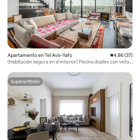
Apartamento en Tel Aviv-Yafo
Calificación p
4.86 (37)
(Habitación segura en el interior) Piscina dúplex con vistas
al mar, gimnasio, aparcamiento
Superanfitrión
Superanfitrión