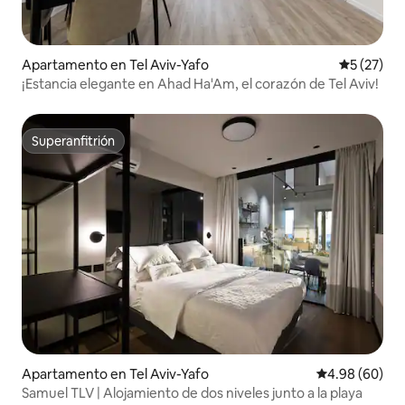
Apartamento en Tel Aviv-Yafo
Calificaci
5 (27)
¡Estancia elegante en Ahad Ha'Am, el corazón de Tel Aviv!
Superanfitrión
Superanfitrión
Apartamento en Tel Aviv-Yafo
Calificación p
4.98 (60)
Samuel TLV | Alojamiento de dos niveles junto a la playa