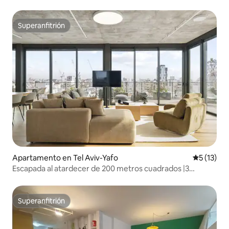
Superanfitrión
Superanfitrión
Apartamento en Tel Aviv-Yafo
Calificaci
5 (13)
Escapada al atardecer de 200 metros cuadrados |3
dormitorios |Vista al mar|Terraza
Superanfitrión
Superanfitrión