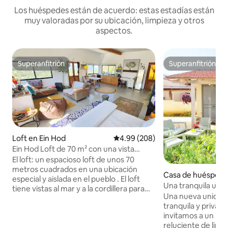
Los huéspedes están de acuerdo: estas estadías están
muy valoradas por su ubicación, limpieza y otros
aspectos.
Superanfitrión
Superanfitrión
Superanfitrión
Superanfitrión
Loft en Ein Hod
Calificación promedio: 4.99 de 5
4.99 (208)
Ein Hod Loft de 70 m² con una vista
panorámica mágica y espectacular del
El loft: un espacioso loft de unos 70
mar y la montaña
metros cuadrados en una ubicación
Casa de huéspede
especial y aislada en el pueblo . El loft
es Hanna-Karkur
Una tranquila uni
tiene vistas al mar y a la cordillera para
patio privado en 
Una nueva unidad 
disfrutar de vistas panorámicas y
tranquila y privad
puestas de sol espectaculares. El interior
invitamos a un lug
del loft está decorado con materiales
reluciente de limp
naturales con perímetros que iluminan el