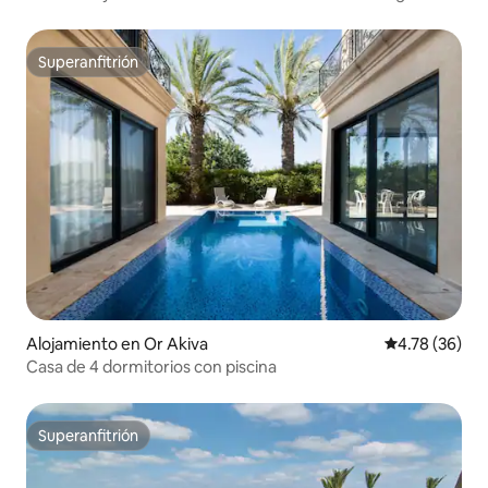
exterior
Superanfitrión
Superanfitrión
Alojamiento en Or Akiva
Calificación 
4.78 (36)
Casa de 4 dormitorios con piscina
Superanfitrión
Superanfitrión