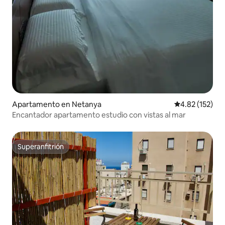
Apartamento en Netanya
Calificación p
4.82 (152)
Encantador apartamento estudio con vistas al mar
Superanfitrión
Superanfitrión