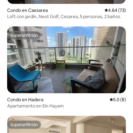
Condo en Caesarea
Calificación p
4.64 (73)
Loft con jardín, Neot Golf, Cesarea, 5 personas, 2 baños.
Superanfitrión
Superanfitrión
Condo en Hadera
Calificació
5.0 (8)
Apartamento en Ein Hayam
Superanfitrión
Superanfitrión