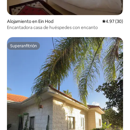
Alojamiento en Ein Hod
Calificación p
4.97 (30)
Encantadora casa de huéspedes con encanto
Superanfitrión
Superanfitrión