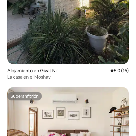
Alojamiento en Givat Nili
Calificación
5.0 (16)
La casa en el Moshav
Superanfitrión
Superanfitrión