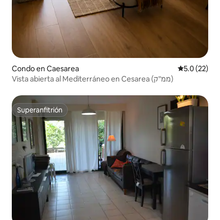
Condo en Caesarea
Calificación
5.0 (22)
Vista abierta al Mediterráneo en Cesarea (ממ״ק)
Superanfitrión
Superanfitrión