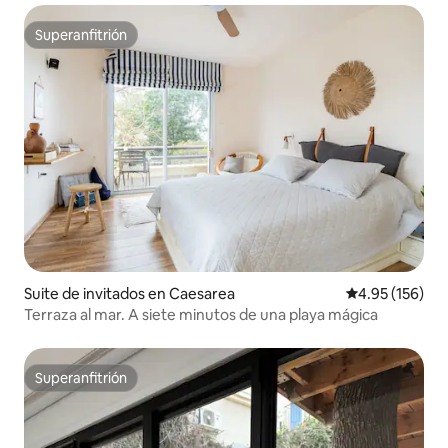
Superanfitrión
Superanfitrión
Suite de invitados en Caesarea
Calificación p
4.95 (156)
Terraza al mar. A siete minutos de una playa mágica
Superanfitrión
Superanfitrión