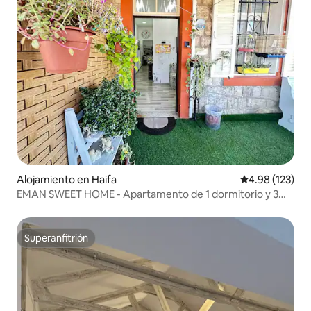
Alojamiento en Haifa
Calificación p
4.98 (123)
EMAN SWEET HOME - Apartamento de 1 dormitorio y 3
habitaciones
Superanfitrión
Superanfitrión