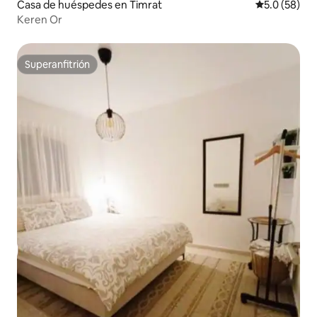
Casa de huéspedes en Timrat
Calificación
5.0 (58)
Keren Or
Superanfitrión
Superanfitrión