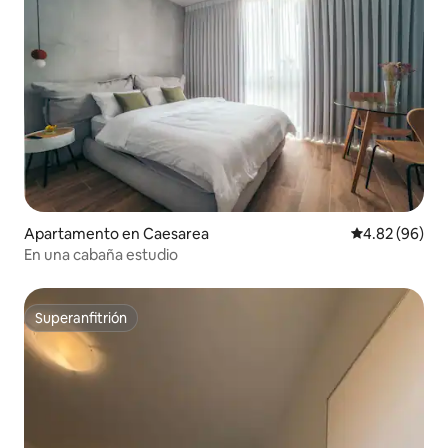
Apartamento en Caesarea
Calificación p
4.82 (96)
En una cabaña estudio
Superanfitrión
Superanfitrión