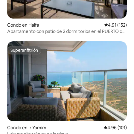
Condo en Haifa
Calificación p
4.91 (152)
Apartamento con patio de 2 dormitorios en el PUERTO de
Haifa
Superanfitrión
Superanfitrión
Condo en Ir Yamim
Calificación p
4.96 (101)
Lujo mediterráneo en la playa