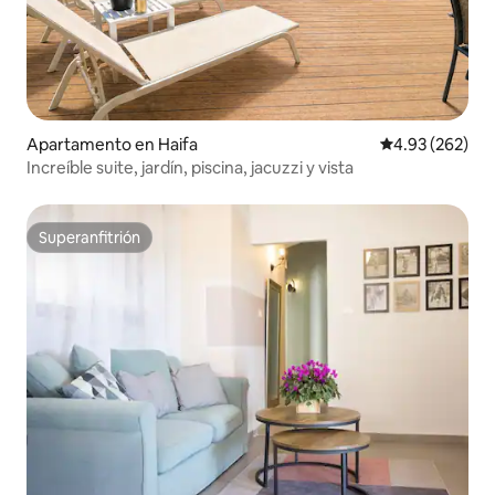
Apartamento en Haifa
Calificación pr
4.93 (262)
Increíble suite, jardín, piscina, jacuzzi y vista
Superanfitrión
Superanfitrión