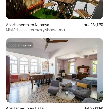
Apartamento en Netanya
Calificación p
4.93 (125)
Mini ático con terraza y vistas al mar
Superanfitrión
Superanfitrión
Apartamento en Haifa
Calificación p
4.97 (139)