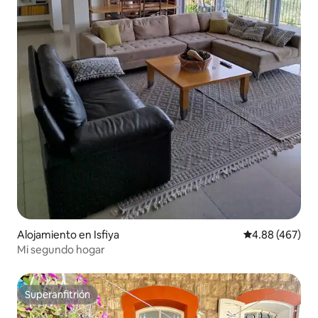
Alojamiento en Isfiya
Calificación pr
4.88 (467)
Mi segundo hogar
Superanfitrión
Superanfitrión