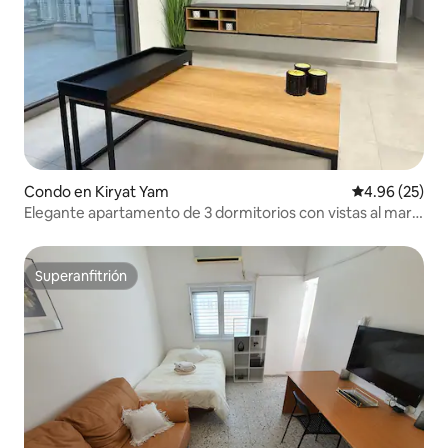
Condo en Kiryat Yam
Calificación p
4.96 (25)
Elegante apartamento de 3 dormitorios con vistas al mar
en Kiryat Yam
Superanfitrión
Superanfitrión