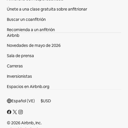
Únete a una clase gratuita sobre anfitrionar
Buscar un coanfitrión
Recomienda a un anfitrión
Airbnb
Novedades de mayo de 2026
Sala de prensa
Carreras
Inversionistas
Espacios en Airbnb.org
Sección del pie de página
Español (VE)
$
USD
© 2026 Airbnb, Inc.