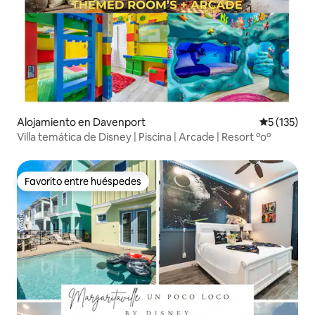
Alojamiento en Davenport
Calificació
5 (135)
Villa temática de Disney | Piscina | Arcade | Resort ºoº
Favorito entre huéspedes
Favorito entre huéspedes