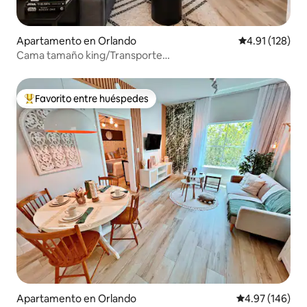
Apartamento en Orlando
Calificación p
4.91 (128)
Cama tamaño king/Transporte
gratuito/Cocina/Piscina/Jacuzzi/Cocina
Favorito entre huéspedes
Favorito entre huéspedes preferido
Apartamento en Orlando
Calificación pr
4.97 (146)