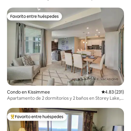
Favorito entre huéspedes
Favorito entre huéspedes
Condo en Kissimmee
Calificación p
4.83 (231)
Apartamento de 2 dormitorios y 2 baños en Storey Lake,
cerca de Disney #70
Favorito entre huéspedes
Favorito entre huéspedes preferido