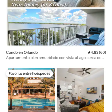
Condo en Orlando
Calificación p
4.83 (60)
Apartamento bien amueblado con vista al lago cerca de
Disney para 8
Favorito entre huéspedes
Favorito entre huéspedes