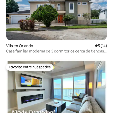
Villa en Orlando
Calificaci
5 (14)
Casa familiar moderna de 3 dormitorios cerca de tiendas y
Disney
Favorito entre huéspedes
Favorito entre huéspedes