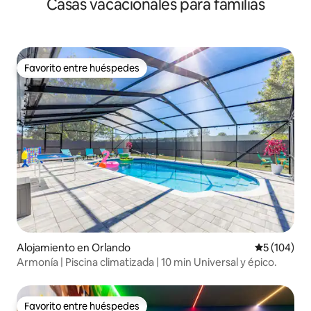
Casas vacacionales para familias
Golf GRATIS • Capacidad para 5 personas
Favorito entre huéspedes
Favorito entre huéspedes
Alojamiento en Orlando
Calificació
5 (104)
Armonía | Piscina climatizada | 10 min Universal y épico.
Favorito entre huéspedes