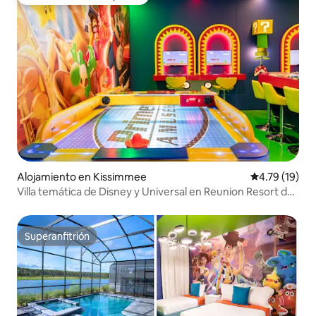
Favorito entre huéspedes
Alojamiento en Kissimmee
Calificación 
4.79 (19)
Villa temática de Disney y Universal en Reunion Resort de
4 dormitorios
Superanfitrión
Superanfitrión