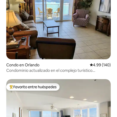
Condo en Orlando
Calificación pr
4.99 (140)
Condominio actualizado en el complejo turístico
Lakefront Orlando en el área de Disney
Favorito entre huéspedes
Favorito entre huéspedes preferido