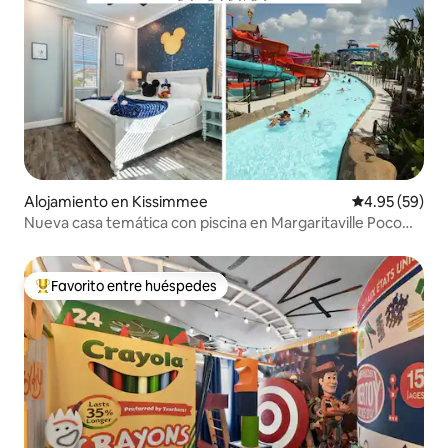
Alojamiento en Kissimmee
Calificación p
4.95 (59)
Nueva casa temática con piscina en Margaritaville Poco
Loco
Favorito entre huéspedes
Favorito entre huéspedes preferido