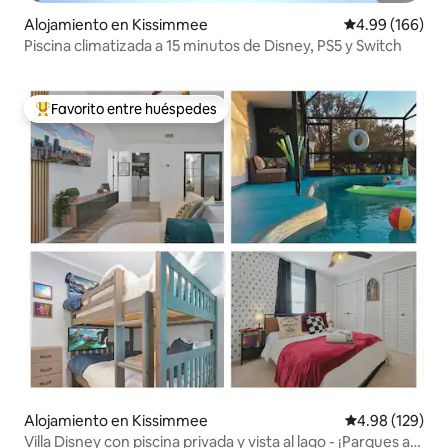
Alojamiento en Kissimmee
Calificación pr
4.99 (166)
Piscina climatizada a 15 minutos de Disney, PS5 y Switch
Favorito entre huéspedes
Favorito entre huéspedes preferido
Alojamiento en Kissimmee
Calificación pr
4.98 (129)
Villa Disney con piscina privada y vista al lago - ¡Parques a