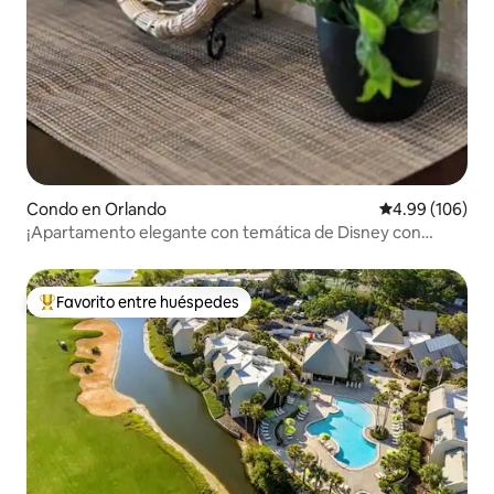
Condo en Orlando
Calificación pr
4.99 (106)
¡Apartamento elegante con temática de Disney con
servicio de transporte GRATUITO!
Favorito entre huéspedes
Favorito entre huéspedes preferido