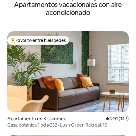
Apartamentos vacacionales con aire
12 millas!
acondicionado
Favorito entre huéspedes
Favorito entre huéspedes preferido
Apartamento en Kissimmee
Calificación p
4.91 (147)
Casa botánica 1 bd #232 · Lush Green Retreat 10