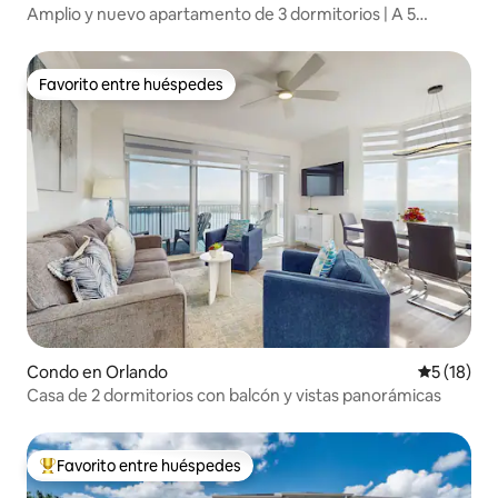
Amplio y nuevo apartamento de 3 dormitorios | A 5
minutos de Disney
Favorito entre huéspedes
Favorito entre huéspedes
Condo en Orlando
Calificaci
5 (18)
Casa de 2 dormitorios con balcón y vistas panorámicas
Favorito entre huéspedes
Favorito entre huéspedes preferido