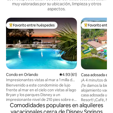
muy valoradas por su ubicación, limpieza y otros
aspectos.
Favorito entre huéspedes
Favorito entre
Favorito entre huéspedes preferido
Favorito entre hu
Condo en Orlando
Calificación promedio: 4.93 de 
4.93 (61)
Casa adosada en 
e
Impresionantes vistas al mar a 1 milla de
¡A 4 minutos de Dis
Disney 2 baños
café/té
Bienvenido a este condominio de lujo
¡Te damos la bienv
frente al mar en el cielo con vistas al lago
alojamiento vacacional
Bryan y los parques Disney a un
casa adosada ubic
impresionante nivel de 210 pies sobre el
Resort! ¡Café, Nes
Comodidades populares en alquileres
suelo. Disfruta de espectaculares
Wi-Fi gratuita! ¡Es
amaneceres desde nuestro balcón
temáticos y de tod
vacacionales cerca de Disney Springs