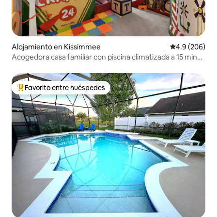
Alojamiento en Kissimmee
Calificación p
4.9 (206)
Acogedora casa familiar con piscina climatizada a 15 min
de Disney
Favorito entre huéspedes
Favorito entre huéspedes preferido