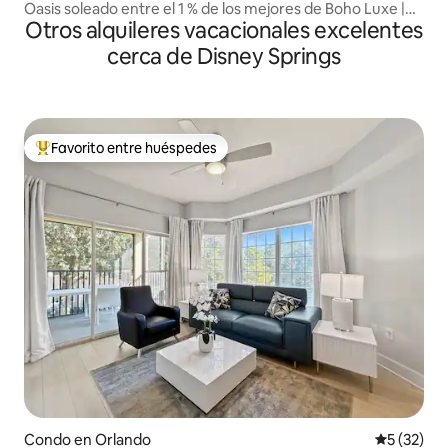
Oasis soleado entre el 1 % de los mejores de Boho Luxe |
Otros alquileres vacacionales excelentes
Traslado gratuito al parque
cerca de Disney Springs
Favorito entre huéspedes
Favorito entre huéspedes preferido
Condo en Orlando
Calificaci
5 (32)