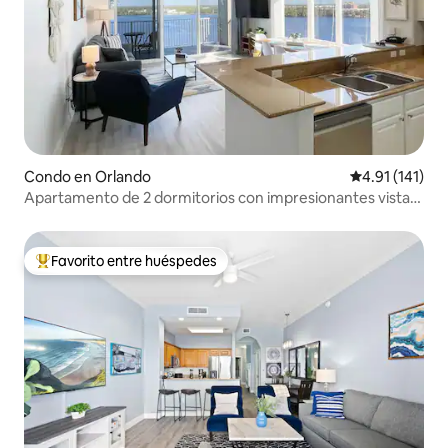
Condo en Orlando
Calificación p
4.91 (141)
Apartamento de 2 dormitorios con impresionantes vistas
al lago y a Disney
Favorito entre huéspedes
Favorito entre huéspedes preferido