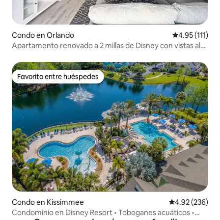
Condo en Orlando
Calificación p
4.95 (111)
Apartamento renovado a 2 millas de Disney con vistas al
lago
Favorito entre huéspedes
Favorito entre huéspedes
Condo en Kissimmee
Calificación pr
4.92 (236)
Condominio en Disney Resort • Toboganes acuáticos •