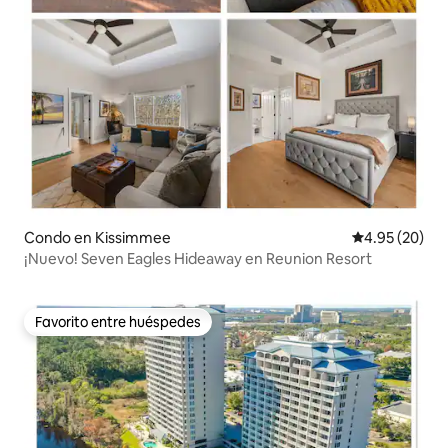
Condo en Kissimmee
Calificación p
4.95 (20)
¡Nuevo! Seven Eagles Hideaway en Reunion Resort
Favorito entre huéspedes
Favorito entre huéspedes