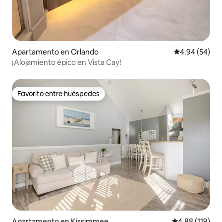
Apartamento en Orlando
Calificación p
4.94 (54)
¡Alojamiento épico en Vista Cay!
Favorito entre huéspedes
Favorito entre huéspedes
Apartamento en Kissimmee
Calificación p
4.88 (119)