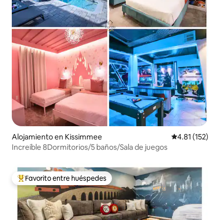
Alojamiento en Kissimmee
Calificación p
4.81 (152)
Increíble 8Dormitorios/5 baños/Sala de juegos
Favorito entre huéspedes
Favorito entre huéspedes preferido