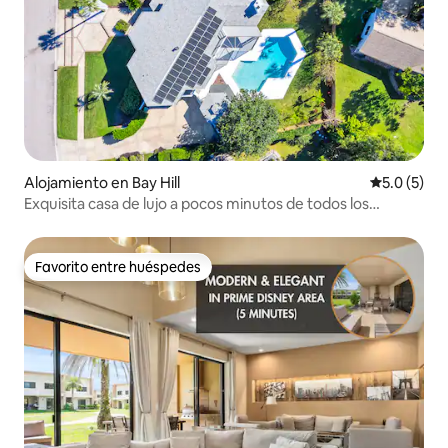
Alojamiento en Bay Hill
Calificació
5.0 (5)
Exquisita casa de lujo a pocos minutos de todos los
parques temáticos
Favorito entre huéspedes
Favorito entre huéspedes