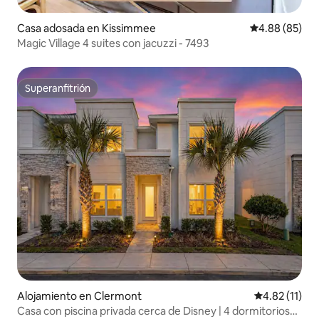
Casa adosada en Kissimmee
Calificación p
4.88 (85)
Magic Village 4 suites con jacuzzi - 7493
Superanfitrión
Superanfitrión
Alojamiento en Clermont
Calificación 
4.82 (11)
Casa con piscina privada cerca de Disney | 4 dormitorios