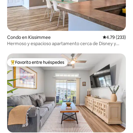
Condo en Kissimmee
Calificación p
4.79 (233)
Hermoso y espacioso apartamento cerca de Disney y
Universal
Favorito entre huéspedes
Favorito entre huéspedes preferido