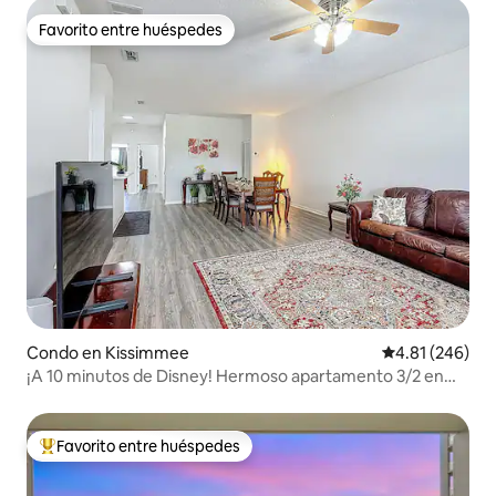
Favorito entre huéspedes
Favorito entre huéspedes
Condo en Kissimmee
Calificación pr
4.81 (246)
¡A 10 minutos de Disney! Hermoso apartamento 3/2 en
Kissimmee
Favorito entre huéspedes
Favorito entre huéspedes preferido