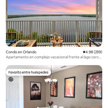
Condo en Orlando
Calificación pr
4.98 (259)
Apartamento en complejo vacacional frente al lago cerca
de Disney y Universal
Favorito entre huéspedes
Favorito entre huéspedes