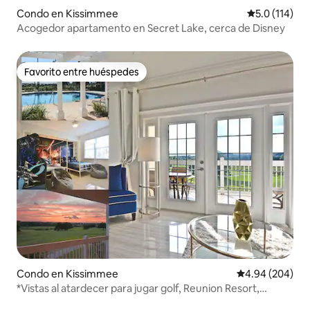
Condo en Kissimmee
Calificación 
5.0 (114)
Acogedor apartamento en Secret Lake, cerca de Disney
Favorito entre huéspedes
Favorito entre huéspedes
Condo en Kissimmee
Calificación pr
4.94 (204)
*Vistas al atardecer para jugar golf, Reunion Resort,
piscinas, Disney