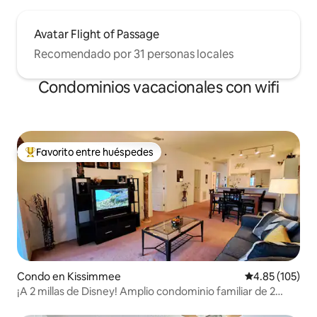
Avatar Flight of Passage
Recomendado por 31 personas locales
Condominios vacacionales con wifi
Favorito entre huéspedes
Favorito entre huéspedes preferido
Condo en Kissimmee
Calificación p
4.85 (105)
¡A 2 millas de Disney! Amplio condominio familiar de 2
dormitorios