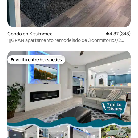
Condo en Kissimmee
Calificación pr
4.87 (348)
¡¡¡GRAN apartamento remodelado de 3 dormitorios/2
baños cerca de Disney World!!!
Favorito entre huéspedes
Favorito entre huéspedes