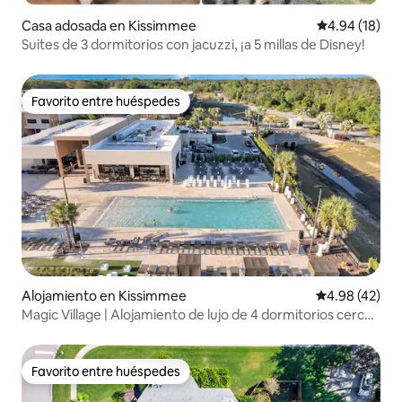
Casa adosada en Kissimmee
Calificación 
4.94 (18)
Suites de 3 dormitorios con jacuzzi, ¡a 5 millas de Disney!
Favorito entre huéspedes
Favorito entre huéspedes
Alojamiento en Kissimmee
Calificación 
4.98 (42)
Magic Village | Alojamiento de lujo de 4 dormitorios cerca
de Disney World
Favorito entre huéspedes
Favorito entre huéspedes