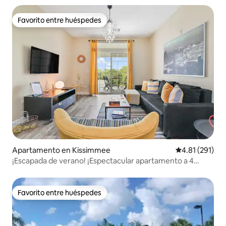
Favorito entre huéspedes
Favorito entre huéspedes
Apartamento en Kissimmee
Calificación p
4.81 (291)
¡Escapada de verano! ¡Espectacular apartamento a 4
millas de Disney!
Favorito entre huéspedes
Favorito entre huéspedes