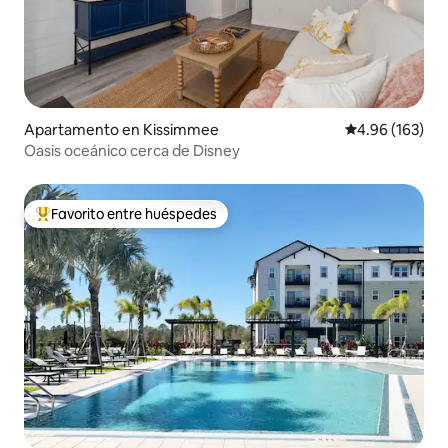
Apartamento en Kissimmee
Calificación pr
4.96 (163)
Oasis oceánico cerca de Disney
Favorito entre huéspedes
Favorito entre huéspedes preferido