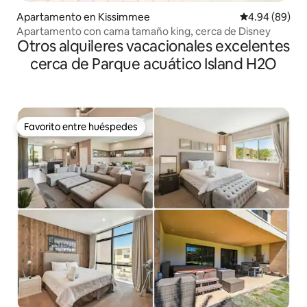
Apartamento en Kissimmee
Calificación p
4.94 (89)
Apartamento con cama tamaño king, cerca de Disney
Otros alquileres vacacionales excelentes
cerca de Parque acuático Island H2O
Favorito entre huéspedes
Favorito entre huéspedes