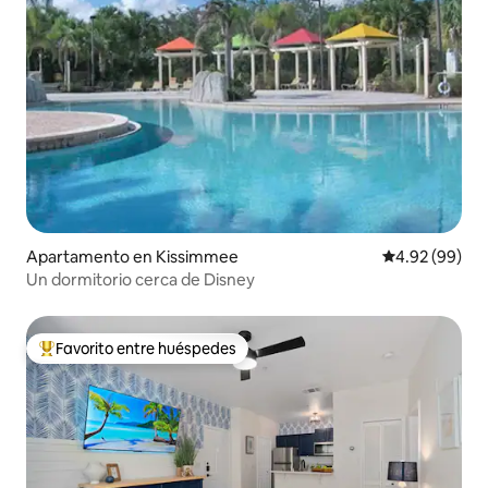
Apartamento en Kissimmee
Calificación p
4.92 (99)
Un dormitorio cerca de Disney
Favorito entre huéspedes
Favorito entre huéspedes preferido