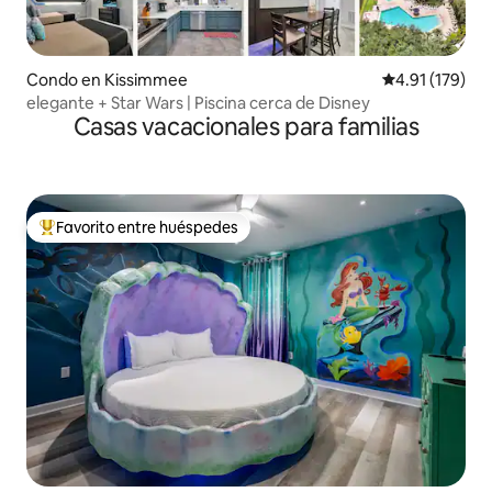
Condo en Kissimmee
Calificación p
4.91 (179)
elegante + Star Wars | Piscina cerca de Disney
Casas vacacionales para familias
Favorito entre huéspedes
Favorito entre huéspedes preferido