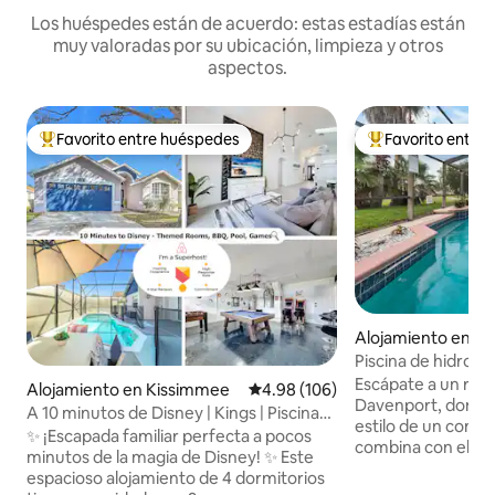
Los huéspedes están de acuerdo: estas estadías están
muy valoradas por su ubicación, limpieza y otros
aspectos.
Favorito entre huéspedes
Favorito entre
Favorito entre huéspedes preferido
Favorito entre hu
Alojamiento en D
Piscina de hidroma
entretenimiento al 
Escápate a un refu
Alojamiento en Kissimmee
Calificación promedio: 4.98 de 5
4.98 (106)
Retreat
Davenport, donde la
A 10 minutos de Disney | Kings | Piscina
estilo de un comple
climatizada | Juegos
✨ ¡Escapada familiar perfecta a pocos
combina con el ent
minutos de la magia de Disney! ✨ Este
Pasa tus días relaj
espacioso alojamiento de 4 dormitorios
piscina privada y e