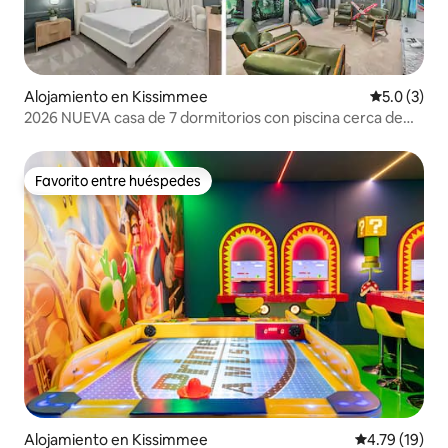
Alojamiento en Kissimmee
Calificació
5.0 (3)
2026 NUEVA casa de 7 dormitorios con piscina cerca de
Disney | Solara Resort
Favorito entre huéspedes
Favorito entre huéspedes
Alojamiento en Kissimmee
Calificación 
4.79 (19)