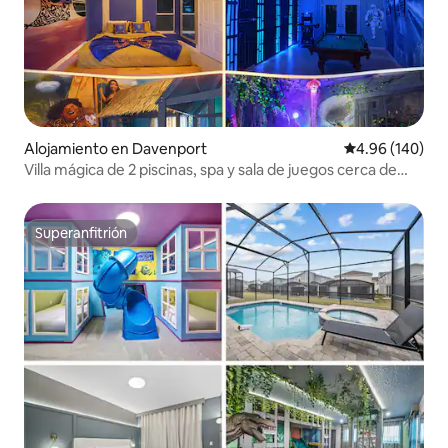
Alojamiento en Davenport
Calificación pr
4.96 (140)
Villa mágica de 2 piscinas, spa y sala de juegos cerca de
“Disney”
Superanfitrión
Superanfitrión