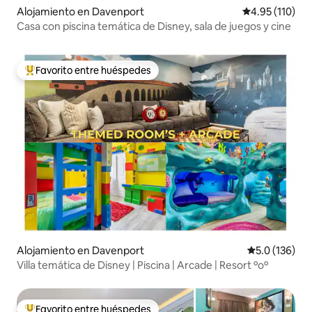
Alojamiento en Davenport
Calificación p
4.95 (110)
Casa con piscina temática de Disney, sala de juegos y cine
Favorito entre huéspedes
Favorito entre huéspedes preferido
Alojamiento en Davenport
Calificación 
5.0 (136)
Villa temática de Disney | Piscina | Arcade | Resort ºoº
Favorito entre huéspedes