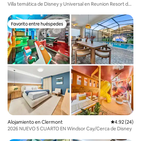
Villa temática de Disney y Universal en Reunion Resort de
4 dormitorios
Favorito entre huéspedes
Favorito entre huéspedes
Alojamiento en Clermont
Calificación p
4.92 (24)
2026 NUEVO 5 CUARTO EN Windsor Cay/Cerca de Disney