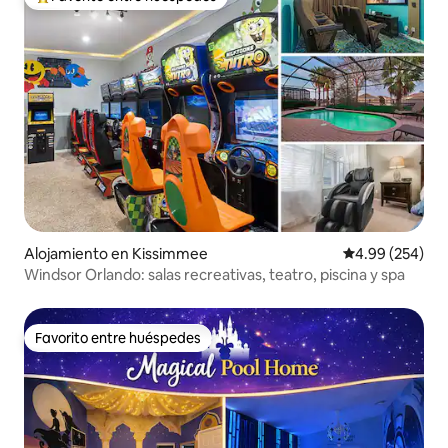
Favorito entre huéspedes preferido
Alojamiento en Kissimmee
Calificación pr
4.99 (254)
Windsor Orlando: salas recreativas, teatro, piscina y spa
Favorito entre huéspedes
Favorito entre huéspedes