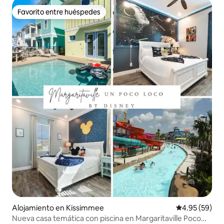
Favorito entre huéspedes
Favorito entre huéspedes
Alojamiento en Kissimmee
Calificación p
4.95 (59)
Nueva casa temática con piscina en Margaritaville Poco