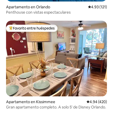
Apartamento en Orlando
Calificación p
4.93 (121)
Penthouse con vistas espectaculares
Favorito entre huéspedes
Favorito entre huéspedes preferido
Apartamento en Kissimmee
Calificación pr
4.94 (420)
Gran apartamento completo. A solo 5' de Disney Orlando.