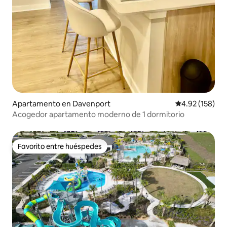
Apartamento en Davenport
Calificación p
4.92 (158)
Acogedor apartamento moderno de 1 dormitorio
Favorito entre huéspedes
Favorito entre huéspedes