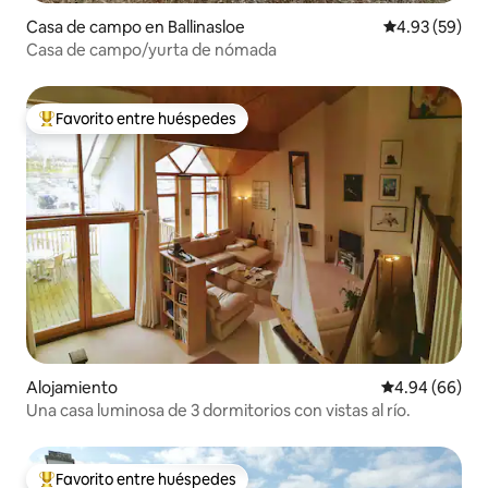
Casa de campo en Ballinasloe
Calificación p
4.93 (59)
Casa de campo/yurta de nómada
Favorito entre huéspedes
Favorito entre huéspedes preferido
Alojamiento
Calificación p
4.94 (66)
Una casa luminosa de 3 dormitorios con vistas al río.
Favorito entre huéspedes