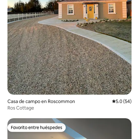
Casa de campo en Roscommon
Calificación
5.0 (54)
Ros Cottage
Favorito entre huéspedes
Favorito entre huéspedes