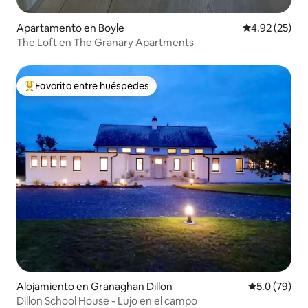
Apartamento en Boyle
Calificación 
4.92 (25)
The Loft en The Granary Apartments
Favorito entre huéspedes
Favorito entre huéspedes preferido
Alojamiento en Granaghan Dillon
Calificación
5.0 (79)
Dillon School House - Lujo en el campo