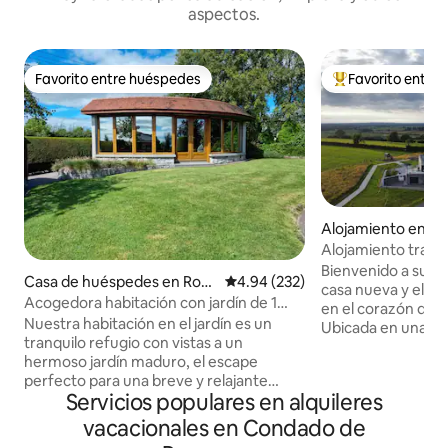
aspectos.
Favorito entre huéspedes
Favorito entre
Favorito entre huéspedes
Favorito entre hu
Alojamiento en Fu
Alojamiento tranqu
irlandesa modern
Bienvenido a su ho
Casa de huéspedes en Rosc
Calificación promedio: 4.94 de 5
4.94 (232)
casa nueva y eleg
ommon
Acogedora habitación con jardín de 1
en el corazón de l
dormitorio en alquiler en Roscommon
Nuestra habitación en el jardín es un
Ubicada en una tra
tranquilo refugio con vistas a un
Fuerty, condado 
hermoso jardín maduro, el escape
la mezcla perfect
perfecto para una breve y relajante
moderna y encanto
Servicios populares en alquileres
escapada. Con un diseño elegante y
una luminosa sala 
pensando en la comodidad, es un lugar
abierta con unas vi
vacacionales en Condado de
ideal para relajarse y recargar energías.
cocina totalment