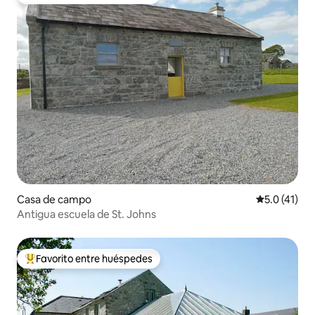
Favorito entre huéspedes preferido
Casa de campo
Calificación
5.0 (41)
Antigua escuela de St. Johns
Favorito entre huéspedes
Favorito entre huéspedes preferido