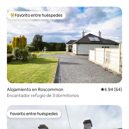
Favorito entre huéspedes
Favorito entre huéspedes preferido
Alojamiento en Roscommon
Calificación p
4.94 (64)
Encantador refugio de 3 dormitorios
Favorito entre huéspedes
Favorito entre huéspedes