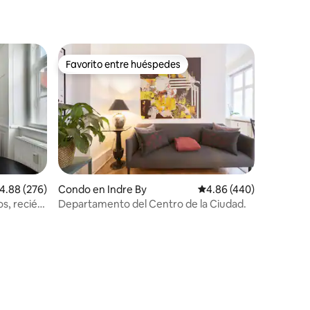
Favorito entre huéspedes
rido
Favorito entre huéspedes
alificación promedio: 4.88 de 5, 276 reseñas
4.88 (276)
Condo en Indre By
Calificación promedio: 
4.86 (440)
os, recién
Departamento del Centro de la Ciudad.