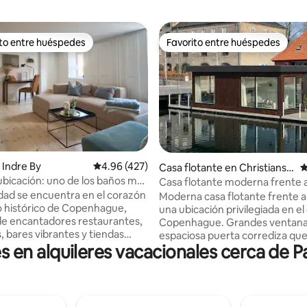
ito entre huéspedes
Favorito entre huéspedes
 entre huéspedes preferido
Favorito entre huéspedes
Indre By
Calificación promedio: 4.96 de 5, 427 reseñas
4.96 (427)
4.97 de 5, 167 reseñas
Casa flotante en Christiansh
C
avn
ubicación: uno de los baños más
Casa flotante moderna frente a
de CPH
Zona céntrica privilegiada
dad se encuentra en el corazón
Moderna casa flotante frente a
o histórico de Copenhague,
una ubicación privilegiada en el
e encantadores restaurantes,
Copenhague. Grandes ventanales y una
, bares vibrantes y tiendas
espaciosa puerta corrediza que
en alquileres vacacionales cerca de Pa
la vuelta de la esquina se
directamente al agua crean un
n los hermosos Jardines del
luminoso y tranquilo. La casa flotante
de Rosenborg, perfectos para
está ubicada en una zona exclu
era matutina, un momento
frente al mar, junto a la Ópera 
 un libro o un pícnic.
de la Ópera, con fácil acceso al