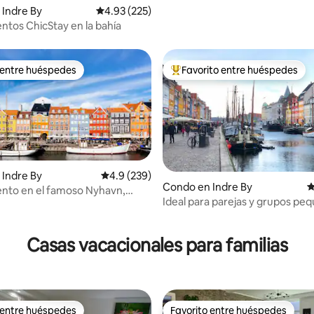
Indre By
Calificación promedio: 4.93 de 5, 225 reseñas
4.93 (225)
tos ChicStay en la bahía
 entre huéspedes
Favorito entre huéspedes
 entre huéspedes
Favorito entre huéspedes prefe
Indre By
Calificación promedio: 4.9 de 5, 239 reseñas
4.9 (239)
Condo en Indre By
C
nto en el famoso Nyhavn,
Ideal para parejas y grupos pe
 metro.
4.91 de 5, 493 reseñas
junto a los canales de Nyhavn
Casas vacacionales para familias
 entre huéspedes
Favorito entre huéspedes