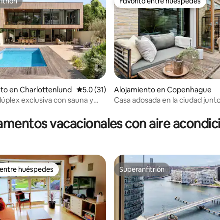
itrión
Favorito entre huéspedes
itrión
Favorito entre huéspedes
to en Charlottenlund
Calificación promedio: 5.0 de 5, 31 reseñas
5.0 (31)
Alojamiento en Copenhague
úplex exclusiva con sauna y
Casa adosada en la ciudad junto 
 4.97 de 5, 38 reseñas
mentos vacacionales con aire acondi
 entre huéspedes
Superanfitrión
 entre huéspedes
Superanfitrión