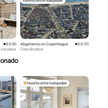
Favorito entre huéspedes
Favorito entre huéspedes
Calificación promedio: 5.0 de 5, 9 reseñas
5.0 (9)
Alojamiento en Copenhague
Calificación promedi
5.0 (11)
a la playa
Casa de playa
cionado
Favorito entre huéspedes
Favorito entre huéspedes preferido