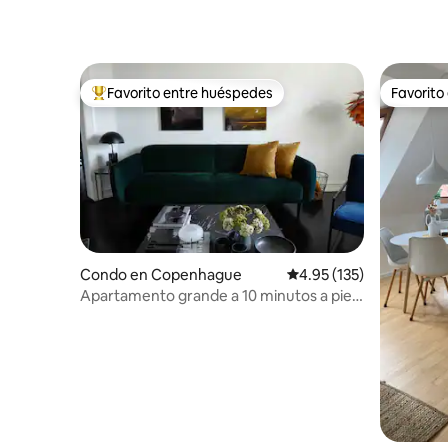
Favorito entre huéspedes
Favorito
Favorito entre huéspedes preferido
Favorito
Condo en Copenhague
Calificación promedio: 
4.95 (135)
Apartamento grande a 10 minutos a pie
de la plaza del Ayuntamiento