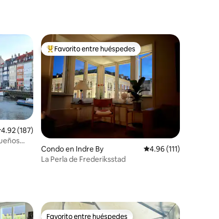
Favorito entre huéspedes
rido
Favorito entre huéspedes preferido
alificación promedio: 4.92 de 5, 187 reseñas
4.92 (187)
queños
Condo en Indre By
Calificación promedio:
4.96 (111)
La Perla de Frederiksstad
Favorito entre huéspedes