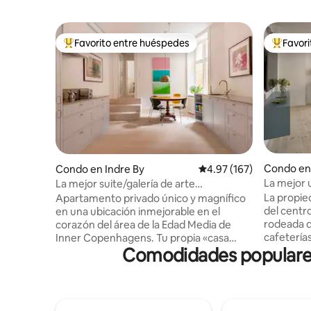
Favorito entre huéspedes
Favor
Favorito entre huéspedes preferido
Favorito
Condo en 
Condo en Indre By
Calificación promedio: 
4.97 (167)
La mejor 
La mejor suite/galería de arte
grandes 
céntrica/privada de lujo
La propie
Apartamento privado único y magnífico
del centr
en una ubicación inmejorable en el
rodeada d
corazón del área de la Edad Media de
cafeterías
Inner Copenhagens. Tu propia «casa
Comodidades populares 
únicas. A 
adosada» con entrada privada desde una
encuentra
calle lateral tranquila. Un lujo de alta
Castillo 
gama distribuido en 140 metros
una carr
cuadrados, te alojas en un apartamento
tranquilo con
de lujo de galería de arte de fusión.