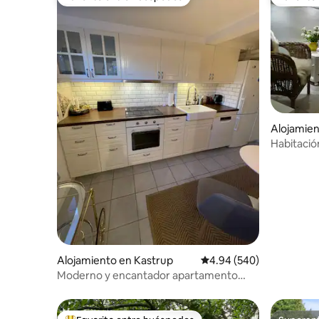
Favorito entre huéspedes
Favorito
Alojamie
Habitació
- no fum
Alojamiento en Kastrup
Calificación promedio: 4
4.94 (540)
Moderno y encantador apartamento
cerca del aeropuerto.