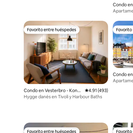
Condo en 
Apartamen
Favorito entre huéspedes
Favorito
Favorito entre huéspedes
Favorito
Condo en 
Apartame
cerca del
Condo en Vesterbro - Kong
Calificación promedio: 
4.91 (493)
ens Enghave
Hygge danés en Tivoli y Harbour Baths
Favorito entre huéspedes
Favorito