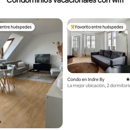
 entre huéspedes
Favorito entre huéspedes
 entre huéspedes
Favorito entre huéspedes prefe
Condo en Indre By
C
4.95 de 5, 135 reseñas
La mejor ubicación, 2 dormitori
reformado