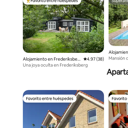
Favorito entre huéspedes
Superanf
Favorito entre huéspedes preferido
Superanf
Alojamien
Mansión d
Alojamiento en Frederiksber
Calificación promedio:
4.97 (38)
piscina
g
Una joya oculta en Frederiksberg
Aparta
Favorito entre huéspedes
Favorito
Favorito entre huéspedes
Favorito