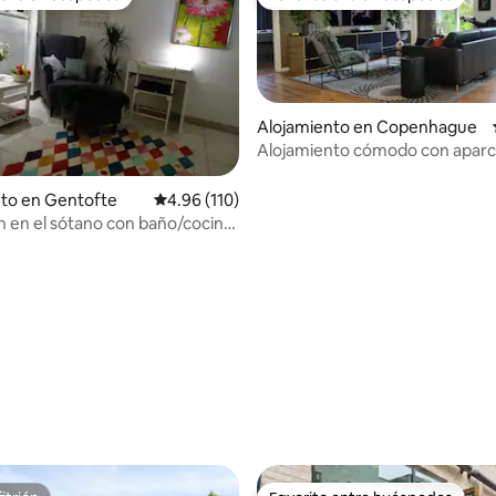
 entre huéspedes
Favorito entre huéspedes
Alojamiento en Copenhague
Alojamiento cómodo con apar
gratuito
nto en Gentofte
Calificación promedio: 4.96 de 5, 110 reseñas
4.96 (110)
n en el sótano con baño/cocina
adores
.94 de 5, 540 reseñas