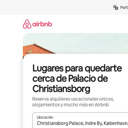
Omite
Part
el
contenido
Lugares para quedarte
cerca de Palacio de
Christiansborg
Reserva alquileres vacacionales únicos,
alojamientos y mucho más en Airbnb
Ubicación
Cuando los resultados estén disponibles, navega co