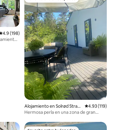
Favorito entre huéspedes
Calificación promedio: 4.9 de 5, 198 reseñas
4.9 (198)
camiento
Alojamiento en Solrød Stran
Calificación promedio: 
4.93 (119)
d
Hermosa perla en una zona de gran
belleza natural.