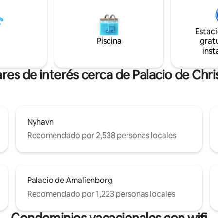
e un día explorando la rica
transporte público, a la tienda 
 la ciudad y los lugares
comestibles, al centro de la ciud
cos, relájate con un largo baño
restaurantes y a los lugares de 
Estac
era de este elegante
cultural. Hay servicios opcionales
Piscina
gratu
to, ubicado en un edificio
disponibles a pedido, como tras
te conservado de 1844, donde
inst
aeropuerto y transporte con c
ia se encuentra con la comodidad
privado.
res de interés cerca de Palacio de Chr
Nyhavn
Recomendado por 2,538 personas locales
Palacio de Amalienborg
Recomendado por 1,223 personas locales
Condominios vacacionales con wifi