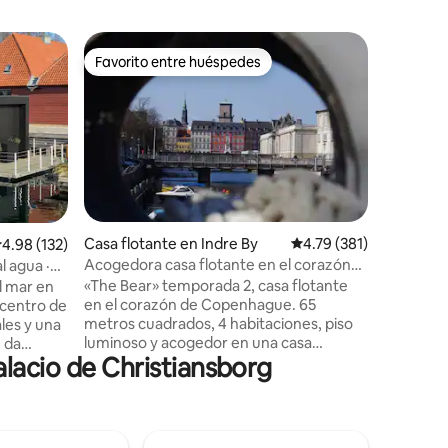
Condo en
Favorito entre huéspedes
Favor
Favorito entre huéspedes
Favorit
ens Engh
Top1% | 2
en el cen
-- Experi
está en el
residenc
llamado a
del premi
encuentr
histórico
la antigu
Casa flotante en Indre By
Calificación promedio: 
4.79 (381)
alificación promedio: 4.98 de 5, 132 reseñas
4.98 (132)
La antigu
Acogedora casa flotante en el corazón
l agua ·
encuentr
de la ciudad (ver «El oso»)
«The Bear» temporada 2, casa flotante
diseño d
l mar en
en el corazón de Copenhague. 65
Niels Bo
 centro de
metros cuadrados, 4 habitaciones, piso
una exper
luminoso y acogedor en una casa
mezcla d
 da
lacio de Christiansborg
flotante situada en el centro de
histórico.
 espacio
Copenhague, pero en un entorno
tranquilo, con capacidad para 4-5
siva
personas. 3 camas para 5 personas +
y al Parque
colchón adicional. Cocina bien equipada