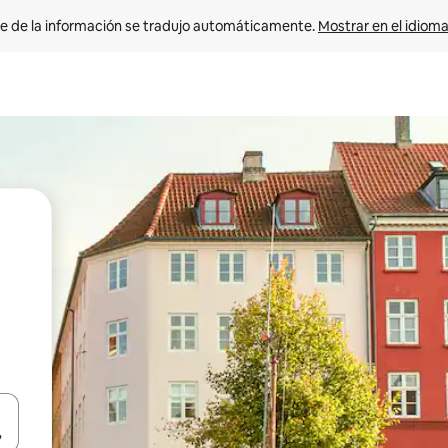
e de la información se tradujo automáticamente. 
Mostrar en el idioma
n las teclas de flecha hacia arriba y hacia abajo o explora con el tact