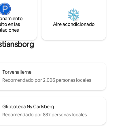
con comedor y tu propia zona de patio
de
con vistas. Calefacción central, la
ad, a los
temperatura siempre es agradable. ¡El
interés
ionamiento
baño/aseo es pequeño! La casa flotante
ito en las
Aire acondicionado
tiene apartamentos separados en cada
lados al
alaciones
extremo del barco, con entradas
hófer
separadas desde cada extremo del
barco.
istiansborg
Torvehallerne
Recomendado por 2,006 personas locales
Gliptoteca Ny Carlsberg
Recomendado por 837 personas locales