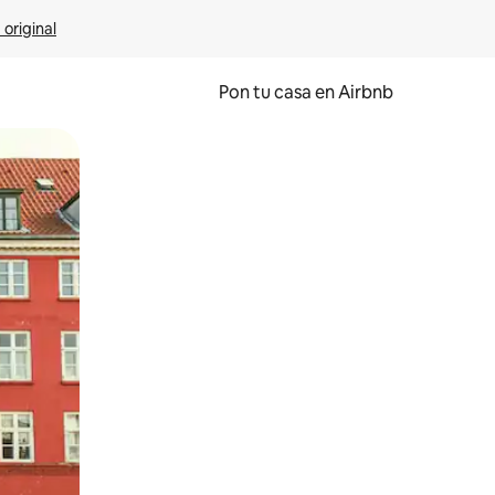
 original
Pon tu casa en Airbnb
o o desliza el dedo.