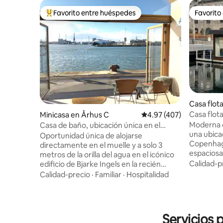
Favorito entre huéspedes
Favorito
Favorito entre huéspedes preferido
Favorito
Casa flot
avn
Casa flot
Minicasa en Århus C
Calificación promedio: 
4.97 (407)
Zona céntr
Moderna c
Casa de baño, ubicación única en el
una ubicac
muelle, con plaza de aparcamiento
Oportunidad única de alojarse
Copenhague. Grandes vent
directamente en el muelle y a solo 3
espaciosa
metros de la orilla del agua en el icónico
directame
Calidad-p
edificio de Bjarke Ingels en la recién
luminoso y tranqu
construida Aarhus Ø. Wifi y plaza de
Calidad-precio
·
Familiar
·
Hospitalidad
está ubic
aparcamiento privada incluidos. Cuando
frente al 
hace buen tiempo, el paseo marítimo
de la Óper
está justo fuera y es muy concurrido.
transporte
Agradable y bien aprovechado baño con
Servicios 
comestible
altillo. Fantástica, orientada al sur, con