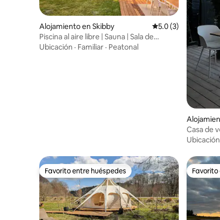
Alojamiento en Skibby
Calificación promedi
5.0 (3)
Piscina al aire libre | Sauna | Sala de
actividades | Cine
Ubicación
·
Familiar
·
Peatonal
Alojamien
Casa de v
playa
Ubicación
Favorito entre huéspedes
Favorito
Favorito entre huéspedes
Favorito