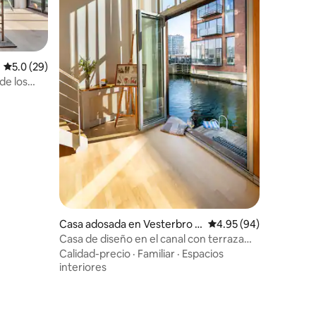
Calificación promedio: 5.0 de 5, 29 reseñas
5.0 (29)
de los
Casa adosada en Vesterbro -
Calificación promedio:
4.95 (94)
Kongens Enghave
Casa de diseño en el canal con terraza
flotante y estacionamiento
Calidad-precio
·
Familiar
·
Espacios
interiores