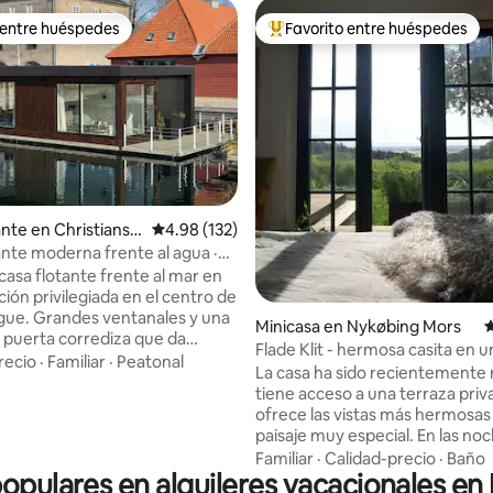
 entre huéspedes
Favorito entre huéspedes
 entre huéspedes
Favorito entre huéspedes prefe
ante en Christiansh
Calificación promedio: 4.98 de 5, 132 reseñas
4.98 (132)
ante moderna frente al agua ·
4.97 de 5, 407 reseñas
ica privilegiada
asa flotante frente al mar en
ión privilegiada en el centro de
anales y una
Minicasa en Nykøbing Mors
C
 puerta corrediza que da
Flade Klit - hermosa casita en u
nte al agua crean un espacio
recio
·
Familiar
·
Peatonal
naturaleza magnífica.
La casa ha sido recientemente
ilo. La casa flotante
tiene acceso a una terraza priv
ada en una zona exclusiva
ofrece las vistas más hermosas
mar, junto a la Ópera y al Parque
paisaje muy especial. En las noches
a, con fácil acceso al
estrelladas, puede experimentar
Familiar
·
Calidad-precio
·
Baño
 público, a la tienda de
populares en alquileres vacacionales e
estrellado desde la cama a travé
s, al centro de la ciudad, a los