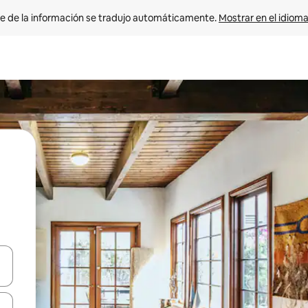
e de la información se tradujo automáticamente. 
Mostrar en el idioma
n las teclas de flecha hacia arriba y hacia abajo o explora con el tact