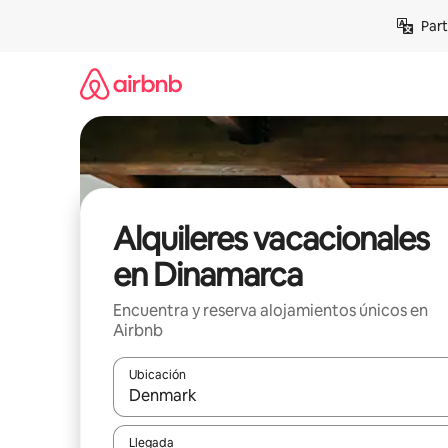
Omite
Part
el
contenido
Alquileres vacacionales
en Dinamarca
Encuentra y reserva alojamientos únicos en
Airbnb
Ubicación
Cuando los resultados estén disponibles, navega co
Llegada