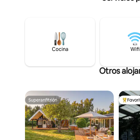
restaurant
vistas panorámicas de 180 grados al
cultural. Hay servicios opcionales
agua, al puerto y al horizonte de la
disponibl
ciudad. Pequeña sala de estar cuando es
aeropuert
lo mejor: perfecta para parejas o viajeros
privado.
de negocios. Cocina con hervidor
eléctrico y nevera, no es posible cocinar.
Cocina
Wifi
Otros aloj
Superanfitrión
Favor
Superanfitrión
Favorito