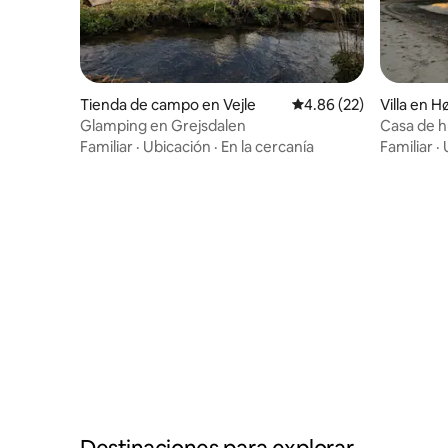
Villa en H
Tienda de campo en Vejle
Calificación promedio:
4.86 (22)
Casa de h
Glamping en Grejsdalen
bosque
Familiar
·
Familiar
·
Ubicación
·
En la cercanía