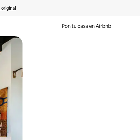
 original
Pon tu casa en Airbnb
o o desliza el dedo.