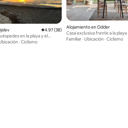
Alojamiento en Odder
øjslev
Calificación promedio: 4.97 de 5, 38 reseñas
4.97 (38)
 4.86 de 5, 22 reseñas
Casa exclusiva frente a la playa 
uéspedes en la playa y el
años 60
Familiar
·
Ubicación
·
Ciclismo
Ubicación
·
Ciclismo