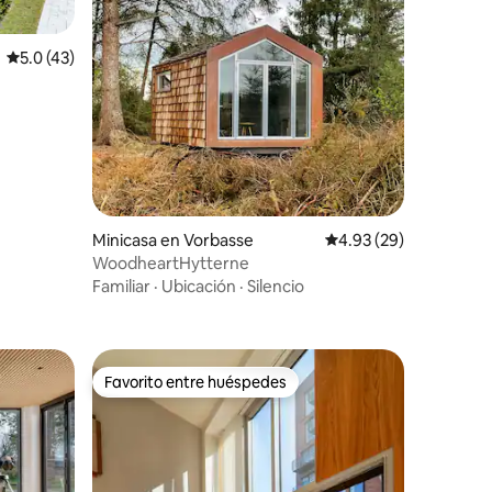
Calificación promedio: 5.0 de 5, 43 reseñas
5.0 (43)
Minicasa en Vorbasse
Calificación promedio:
4.93 (29)
WoodheartHytterne
Familiar
·
Ubicación
·
Silencio
Favorito entre huéspedes
rido
Favorito entre huéspedes