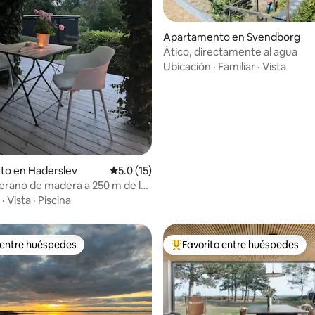
Apartamento en Svendborg
o: 5.0 de 5, 3 reseñas
Ático, directamente al agua
Ubicación
·
Familiar
·
Vista
to en Haderslev
Calificación promedio: 5.0 de 5, 15 reseñas
5.0 (15)
erano de madera a 250 m de la
·
Vista
·
Piscina
 entre huéspedes
Favorito entre huéspedes
 entre huéspedes
Favorito entre huéspedes prefe