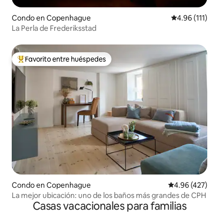
Condo en Copenhague
Calificación p
4.96 (111)
La Perla de Frederiksstad
Favorito entre huéspedes
Favorito entre huéspedes preferido
Condo en Copenhague
Calificación pr
4.96 (427)
La mejor ubicación: uno de los baños más grandes de CPH
Casas vacacionales para familias