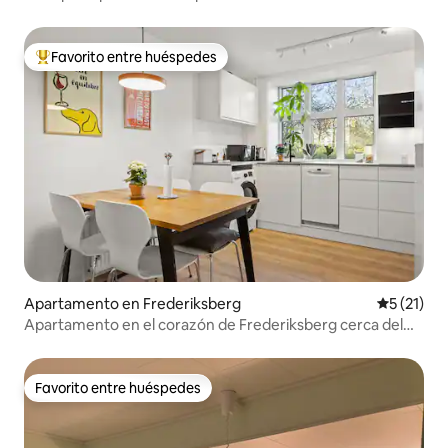
Copenhague
Favorito entre huéspedes
Favorito entre huéspedes preferido
Apartamento en Frederiksberg
Calificaci
5 (21)
Apartamento en el corazón de Frederiksberg cerca del
metro
Favorito entre huéspedes
Favorito entre huéspedes