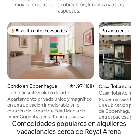
muy valoradas por su ubicación, limpieza y otros
aspectos.
Favorito entre huéspedes
Favorito entre h
Favorito entre huéspedes preferido
Favorito entre h
Condo en Copenhague
Calificación promedio: 4.97 de 5
4.97 (168)
Casa flotante en
ue
La mejor suite/galería de arte
Casa flotante mode
céntrica/privada de lujo
Zona céntrica priv
Apartamento privado único y magnífico
Moderna casa flot
en una ubicación inmejorable en el
una ubicación priv
corazón del área de la Edad Media de
de Copenhague. Grandes ventanales y
Inner Copenhagens. Tu propia «casa
una espaciosa pue
Comodidades populares en alquileres
adosada» con entrada privada desde una
directamente al a
calle lateral tranquila. Un lujo de alta
luminoso y tranquilo. La casa flo
vacacionales cerca de Royal Arena
gama distribuido en 140 metros
está ubicada en u