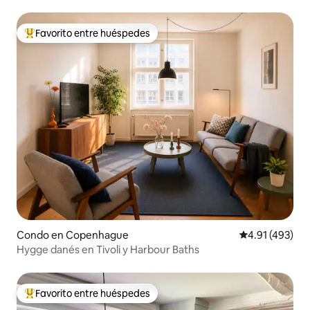
Favorito entre huéspedes
Favorito entre huéspedes preferido
Condo en Copenhague
Calificación p
4.91 (493)
Hygge danés en Tivoli y Harbour Baths
Favorito entre huéspedes
Favorito entre huéspedes preferido