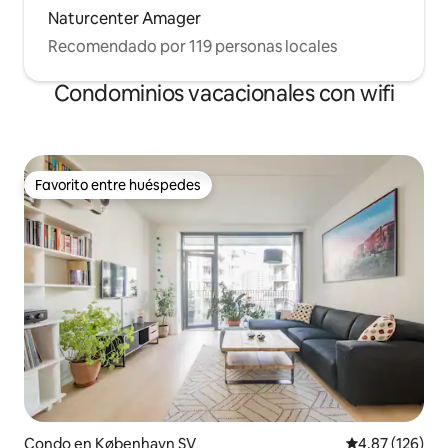
Naturcenter Amager
Recomendado por 119 personas locales
Condominios vacacionales con wifi
Favorito entre huéspedes
Favorito entre huéspedes
Condo en København SV
Calificación p
4.87 (126)