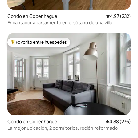
Condo en Copenhague
Calificación pr
4.97 (232)
Encantador apartamento en el sótano de una villa
Favorito entre huéspedes
Favorito entre huéspedes preferido
Condo en Copenhague
Calificación pr
4.88 (276)
La mejor ubicación, 2 dormitorios, recién reformado