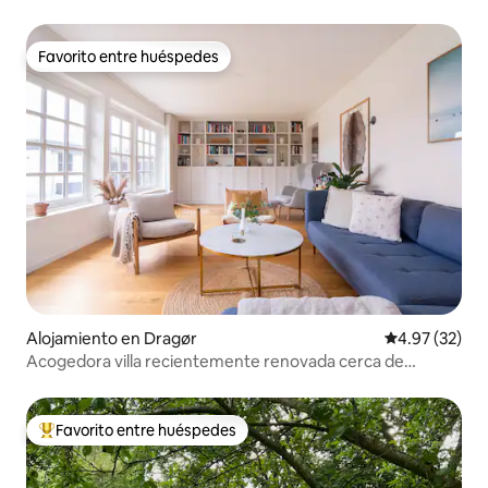
Favorito entre huéspedes
Favorito entre huéspedes
Alojamiento en Dragør
Calificación 
4.97 (32)
Acogedora villa recientemente renovada cerca de
Copenhague
Favorito entre huéspedes
Favorito entre huéspedes preferido