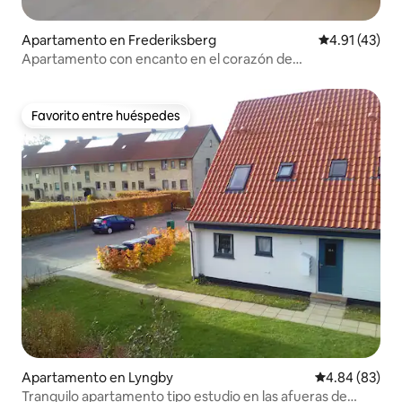
Apartamento en Frederiksberg
Calificación 
4.91 (43)
Apartamento con encanto en el corazón de
Frederiksberg
Favorito entre huéspedes
Favorito entre huéspedes
Apartamento en Lyngby
Calificación p
4.84 (83)
Tranquilo apartamento tipo estudio en las afueras de