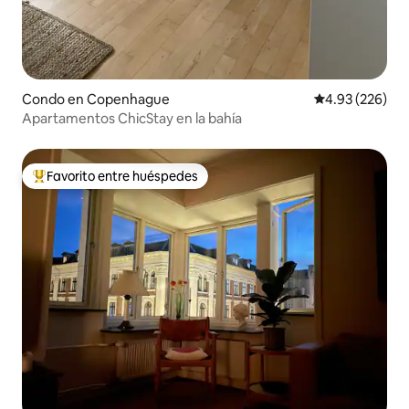
Condo en Copenhague
Calificación pr
4.93 (226)
Apartamentos ChicStay en la bahía
Favorito entre huéspedes
Favorito entre huéspedes preferido