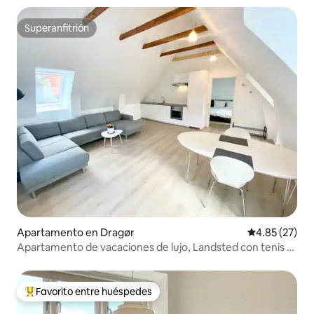
Superanfitrión
Superanfitrión
Apartamento en Dragør
Calificación 
4.85 (27)
Apartamento de vacaciones de lujo, Landsted con tenis y
golf
Favorito entre huéspedes
Favorito entre huéspedes preferido