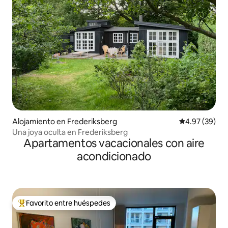
Alojamiento en Frederiksberg
Calificación p
4.97 (39)
Una joya oculta en Frederiksberg
Apartamentos vacacionales con aire
acondicionado
Favorito entre huéspedes
Favorito entre huéspedes preferido