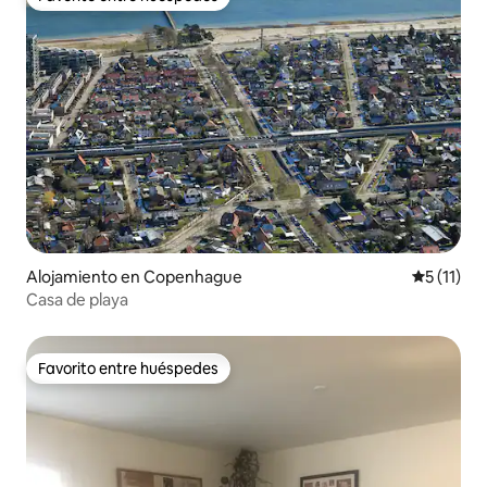
Favorito entre huéspedes
Alojamiento en Copenhague
Calificaci
5 (11)
Casa de playa
Favorito entre huéspedes
Favorito entre huéspedes