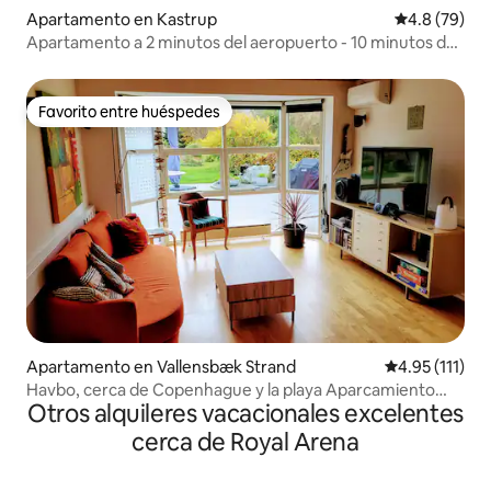
Apartamento en Kastrup
Calificación
4.8 (79)
Apartamento a 2 minutos del aeropuerto - 10 minutos de
la ciudad
Favorito entre huéspedes
Favorito entre huéspedes
Apartamento en Vallensbæk Strand
Calificación p
4.95 (111)
Havbo, cerca de Copenhague y la playa Aparcamiento
Otros alquileres vacacionales excelentes
gratuito
cerca de Royal Arena