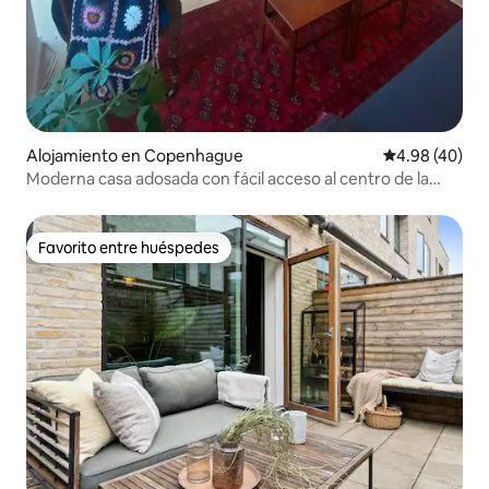
Alojamiento en Copenhague
Calificación p
4.98 (40)
Moderna casa adosada con fácil acceso al centro de la
ciudad.
Favorito entre huéspedes
Favorito entre huéspedes