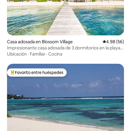
Casa adosada en Blossom Village
Calificación p
4.98 (56)
Impresionante casa adosada de 3 dormitorios en la playa
Little Cayman
Ubicación
·
Familiar
·
Cocina
Favorito entre huéspedes
Favorito entre huéspedes preferido