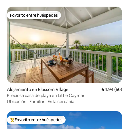
Favorito entre huéspedes
Favorito entre huéspedes
Alojamiento en Blossom Village
Calificación p
4.94 (50)
Preciosa casa de playa en Little Cayman
Ubicación
·
Familiar
·
En la cercanía
Favorito entre huéspedes
Favorito entre huéspedes preferido