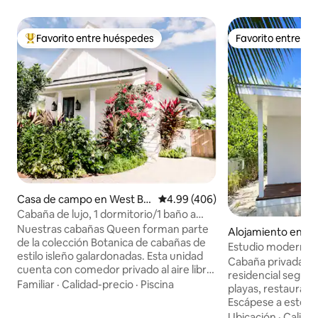
Favorito entre huéspedes
Favorito entre h
Favorito entre huéspedes preferido
Favorito entre h
Casa de campo en West Ba
Calificación promedio: 4.99 de 5
4.99 (406)
y
Cabaña de lujo, 1 dormitorio/1 baño a
pasos de la piscina y de 7 Mile Beach
Nuestras cabañas Queen forman parte
Alojamiento en G
de la colección Botanica de cabañas de
ur
Estudio moderno en
estilo isleño galardonadas. Esta unidad
tranquilo en el jard
Cabaña privada y t
cuenta con comedor privado al aire libre
residencial seguro
y ducha de jardín. En Botanica, nos
Familiar
·
Calidad-precio
·
Piscina
playas, restauran
centramos en el lujo informal, los
Escápese a este a
detalles de ensueño y los servicios de
ubicado en la tran
Ubicación
·
Calida