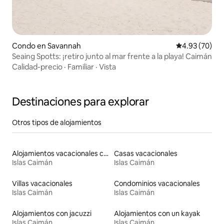
Condo en Savannah
Calificación p
4.93 (70)
Seaing Spotts: ¡retiro junto al mar frente a la playa! Caimán
Calidad-precio
·
Familiar
·
Vista
Destinaciones para explorar
Otros tipos de alojamientos
Alojamientos vacacionales con piscina
Casas vacacionales
Islas Caimán
Islas Caimán
Villas vacacionales
Condominios vacacionales
Islas Caimán
Islas Caimán
Alojamientos con jacuzzi
Alojamientos con un kayak
Islas Caimán
Islas Caimán