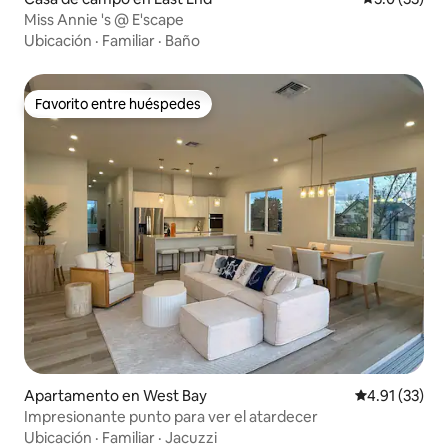
Miss Annie 's @ E'scape
Ubicación
·
Familiar
·
Baño
Favorito entre huéspedes
Favorito entre huéspedes
Apartamento en West Bay
Calificación 
4.91 (33)
Impresionante punto para ver el atardecer
Ubicación
·
Familiar
·
Jacuzzi