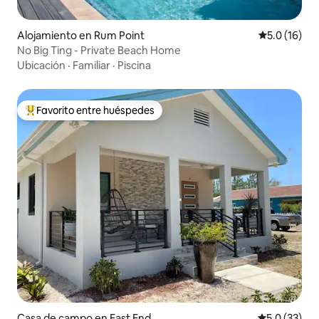
Alojamiento en Rum Point
Calificación
5.0 (16)
No Big Ting - Private Beach Home
Ubicación
·
Familiar
·
Piscina
Favorito entre huéspedes
Favorito entre huéspedes preferido
Casa de campo en East End
Calificación
5.0 (33)