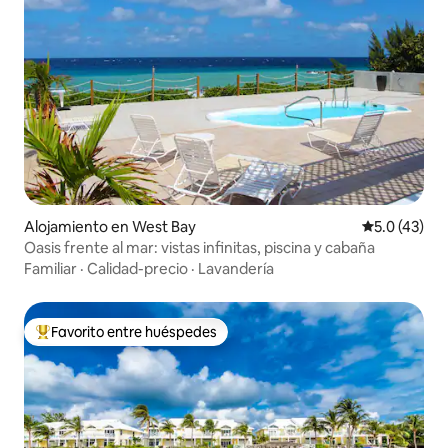
Alojamiento en West Bay
Calificación
5.0 (43)
Oasis frente al mar: vistas infinitas, piscina y cabaña
Familiar
·
Calidad-precio
·
Lavandería
Favorito entre huéspedes
Favorito entre huéspedes preferido