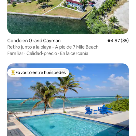
Condo en Grand Cayman
Calificación 
4.97 (35)
Retiro junto a la playa - A pie de 7 Mile Beach
Familiar
·
Calidad-precio
·
En la cercanía
Favorito entre huéspedes
Favorito entre huéspedes preferido