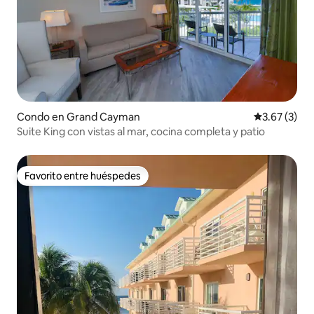
Condo en Grand Cayman
Calificación
3.67 (3)
Suite King con vistas al mar, cocina completa y patio
Favorito entre huéspedes
Favorito entre huéspedes