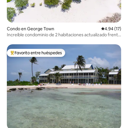
Condo en George Town
Calificación 
4.94 (17)
Increíble condominio de 2 habitaciones actualizado frente
al mar 7 Mile Beach
Favorito entre huéspedes
Favorito entre huéspedes preferido