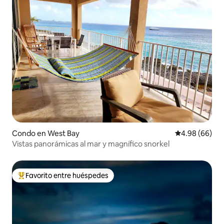
Condo en West Bay
Calificación p
4.98 (66)
Vistas panorámicas al mar y magnífico snorkel
Favorito entre huéspedes
Favorito entre huéspedes preferido