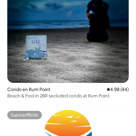
Condo en Rum Point
Calificación p
4.98 (44)
Beach & Pool in 2BR secluded condo at Rum Point
Superanfitrión
Superanfitrión