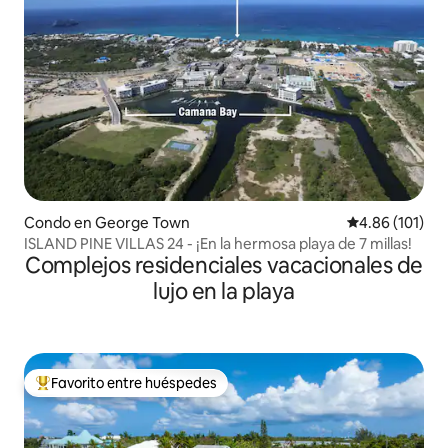
Condo en George Town
Calificación p
4.86 (101)
ISLAND PINE VILLAS 24 - ¡En la hermosa playa de 7 millas!
Complejos residenciales vacacionales de
lujo en la playa
Favorito entre huéspedes
Favorito entre huéspedes preferido