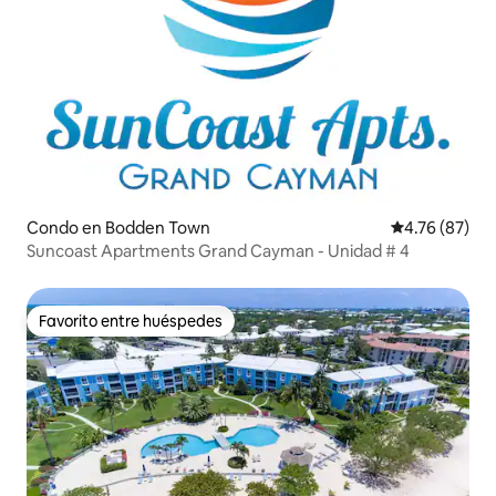
Condo en Bodden Town
Calificación 
4.76 (87)
Suncoast Apartments Grand Cayman - Unidad # 4
Favorito entre huéspedes
Favorito entre huéspedes