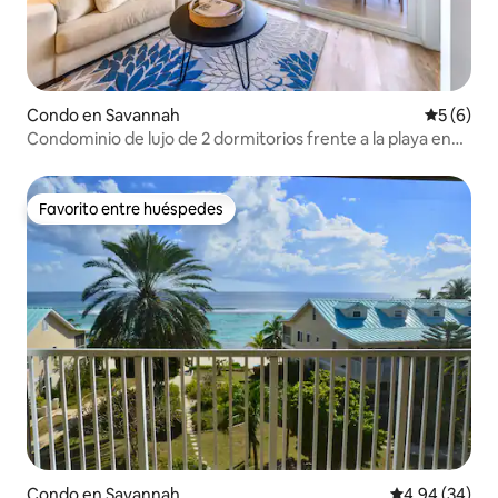
Condo en Savannah
Calificac
5 (6)
Condominio de lujo de 2 dormitorios frente a la playa en
Spotts Beach
Favorito entre huéspedes
Favorito entre huéspedes
Condo en Savannah
Calificación p
4.94 (34)