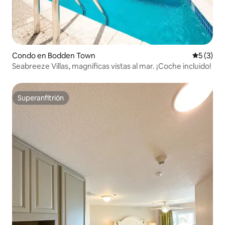
Condo en Bodden Town
Calificac
5 (3)
Seabreeze Villas, magníficas vistas al mar. ¡Coche incluido!
Superanfitrión
Superanfitrión