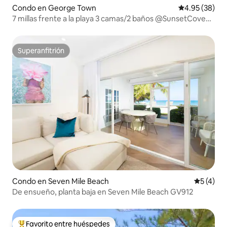
Condo en George Town
Calificación p
4.95 (38)
7 millas frente a la playa 3 camas/2 baños @SunsetCove
#202
Superanfitrión
Superanfitrión
Condo en Seven Mile Beach
Calificac
5 (4)
De ensueño, planta baja en Seven Mile Beach GV912
Favorito entre huéspedes