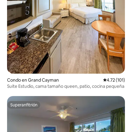
Condo en Grand Cayman
Calificación p
4.72 (101)
Suite Estudio, cama tamaño queen, patio, cocina pequeña
Superanfitrión
Superanfitrión