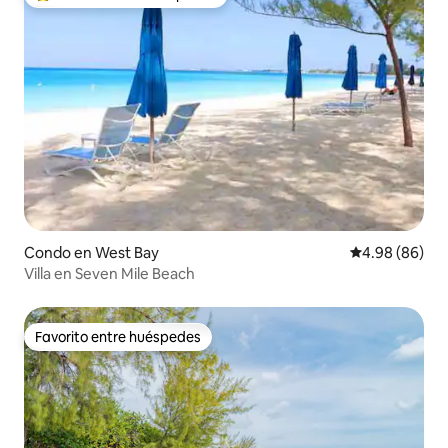
Favorito entre huéspedes preferido
Condo en West Bay
Calificación p
4.98 (86)
Villa en Seven Mile Beach
Favorito entre huéspedes
Favorito entre huéspedes