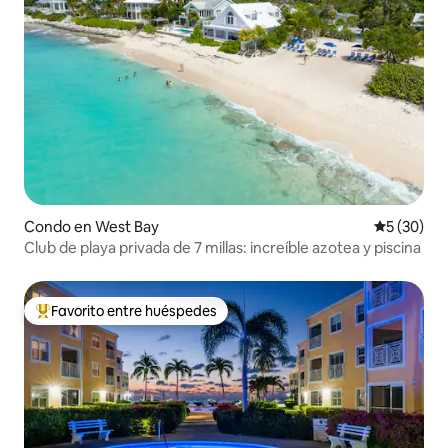
Condo en West Bay
Calificaci
5 (30)
Club de playa privada de 7 millas: increíble azotea y piscina
Favorito entre huéspedes
Favorito entre huéspedes preferido