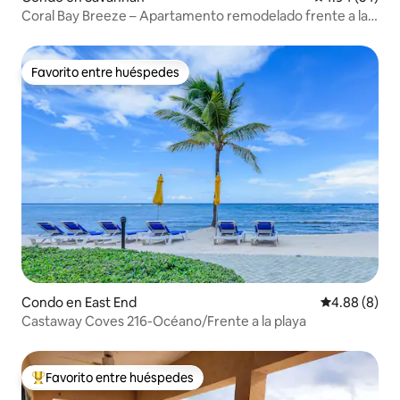
Coral Bay Breeze – Apartamento remodelado frente a la
playa
Favorito entre huéspedes
Favorito entre huéspedes
Condo en East End
Calificación 
4.88 (8)
Castaway Coves 216-Océano/Frente a la playa
Favorito entre huéspedes
Favorito entre huéspedes preferido