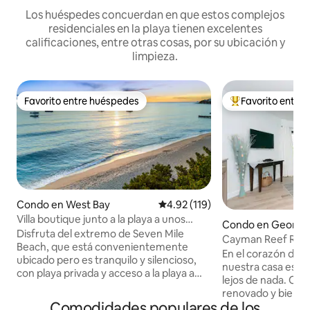
Los huéspedes concuerdan en que estos complejos
residenciales en la playa tienen excelentes
calificaciones, entre otras cosas, por su ubicación y
limpieza.
Favorito entre huéspedes
Favorito entre
Favorito entre huéspedes
Favorito entre hu
Condo en West Bay
Calificación promedio: 4.92 de 5
4.92 (119)
Villa boutique junto a la playa a unos
Condo en George
pasos de Seven Mile Beach
Disfruta del extremo de Seven Mile
Cayman Reef Reso
Beach, que está convenientemente
Beach
En el corazón de 
ubicado pero es tranquilo y silencioso,
nuestra casa está
con playa privada y acceso a la playa a
lejos de nada. Completamente
solo unos pasos. Disfruta de cortas
renovado y bien m
puestas de sol y paseos por la playa
Comodidades populares de los
apartamento está