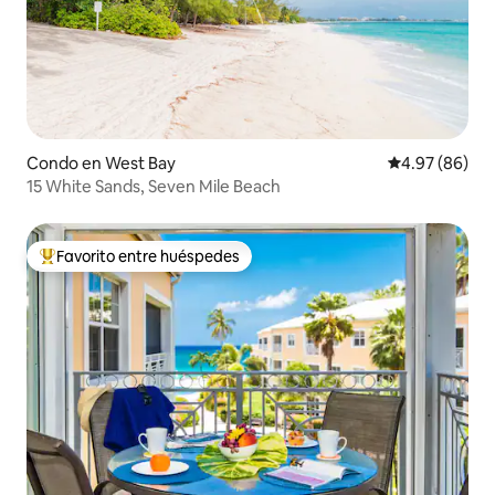
Condo en West Bay
Calificación p
4.97 (86)
15 White Sands, Seven Mile Beach
Favorito entre huéspedes
Favorito entre huéspedes preferido