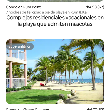
Condo en Rum Point
Calificación p
4.98 (62)
7 noches de felicidad a pie de playa en Rum & Kai
Complejos residenciales vacacionales en
la playa que admiten mascotas
Superanfitrión
Superanfitrión
Condo en Grand Cayman
Calificación 
4.77 (62)