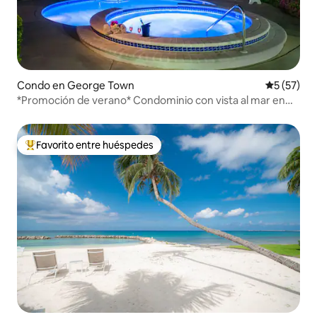
Condo en George Town
Calificaci
5 (57)
*Promoción de verano* Condominio con vista al mar en
Seven Mile Beach
Favorito entre huéspedes
Favorito entre huéspedes preferido