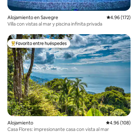
Alojamiento en Savegre
Calificación p
4.96 (172)
Villa con vistas al mar y piscina infinita privada
Favorito entre huéspedes
Favorito entre huéspedes preferido
Alojamiento
Calificación pr
4.96 (108)
Casa Flores: impresionante casa con vista al mar