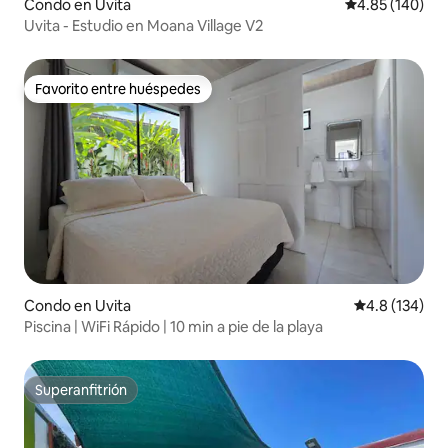
Condo en Uvita
Calificación pr
4.85 (140)
Uvita - Estudio en Moana Village V2
Favorito entre huéspedes
Favorito entre huéspedes
Condo en Uvita
Calificación 
4.8 (134)
Piscina | WiFi Rápido | 10 min a pie de la playa
Superanfitrión
Superanfitrión