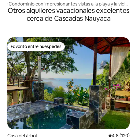
¡Condominio con impresionantes vistas a la playa y la vida
Otros alquileres vacacionales excelentes
silvestre!
cerca de Cascadas Nauyaca
Favorito entre huéspedes
Favorito entre huéspedes
Casa del árbol
Calificación 
4.8 (120)