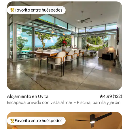
Favorito entre huéspedes
Favorito entre huéspedes preferido
Alojamiento en Uvita
Calificación p
4.99 (122)
Escapada privada con vista al mar ~ Piscina, parrilla y jardín
Favorito entre huéspedes
Favorito entre huéspedes preferido