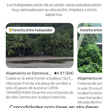
Los huéspedes están de acuerdo: estas estadías están
muy valoradas por su ubicación, limpieza y otros
aspectos.
Favorito entre huéspedes
Favorito entre h
Favorito entre huéspedes preferido
Favorito entre h
Alojamiento en Dominical B
Calificación promedio: 4.97 de 5
4.97 (204)
each
Alojamiento en Pla
Casita en la selva frente a la playa | Surf,
atardeceres y privacidad
Casananda-jungle 
Ubicación Frente a la playa de verdad: a
solo 20 pasos de la arena CAMA
A solo 15 minutos 
TAMAÑO KING Duerme con el sonido de
ciudad turística co
las olas Camina por la playa hasta los
casa tranquila es
restaurantes y bares de Dominical A 3
situada dentro de 
Comodidades populares en alquileres
minutos en auto de la ciudad A 15
rodeada de paisajes