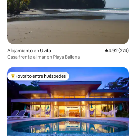
Alojamiento en Uvita
Calificación pr
4.92 (274)
Casa frente al mar en Playa Ballena
Favorito entre huéspedes
Favorito entre huéspedes preferido