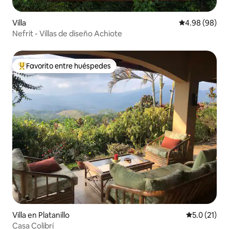
Villa
Calificación p
4.98 (98)
Nefrit - Villas de diseño Achiote
Favorito entre huéspedes
Favorito entre huéspedes preferido
Villa en Platanillo
Calificación
5.0 (21)
Casa Colibrí