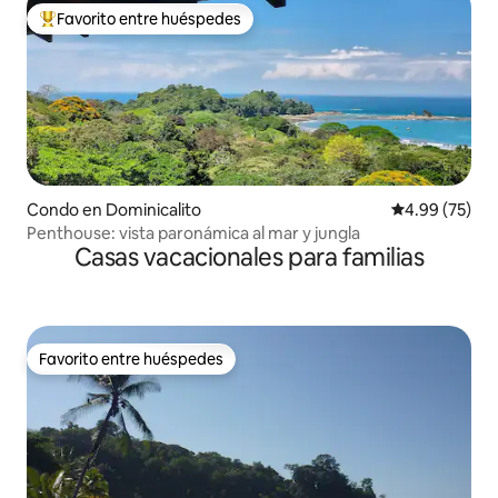
Favorito entre huéspedes
Favorito entre huéspedes preferido
Condo en Dominicalito
Calificación p
4.99 (75)
Penthouse: vista paronámica al mar y jungla
Casas vacacionales para familias
Favorito entre huéspedes
Favorito entre huéspedes