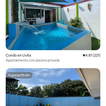
Condo en Uvita
Calificación p
4.81 (221)
Apartamento con piscina privada
Superanfitrión
Superanfitrión