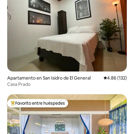
Apartamento en San Isidro de El General
Calificación p
4.86 (132)
Casa Prado
Favorito entre huéspedes
Favorito entre huéspedes preferido