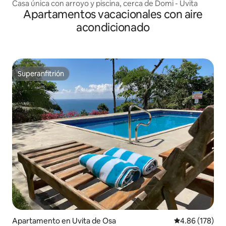
Casa única con arroyo y piscina, cerca de Domi - Uvita
Apartamentos vacacionales con aire
acondicionado
Superanfitrión
Superanfitrión
Apartamento en Uvita de Osa
Calificación pr
4.86 (178)