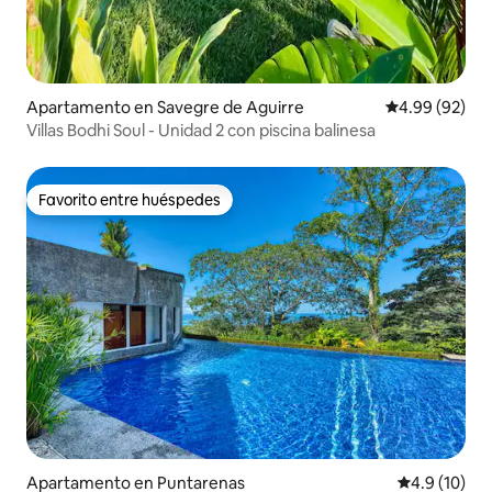
Apartamento en Savegre de Aguirre
Calificación p
4.99 (92)
Villas Bodhi Soul - Unidad 2 con piscina balinesa
Favorito entre huéspedes
Favorito entre huéspedes
Apartamento en Puntarenas
Calificación
4.9 (10)