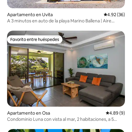
Apartamento en Uvita
Calificación p
4.92 (36)
A 3 minutos en auto de la playa Marino Ballena | Aire
acondicionado y wifi
Favorito entre huéspedes
Favorito entre huéspedes
Apartamento en Osa
Calificación 
4.89 (9)
Condominio Luna con vista al mar, 2 habitaciones, a 5
minutos de la playa