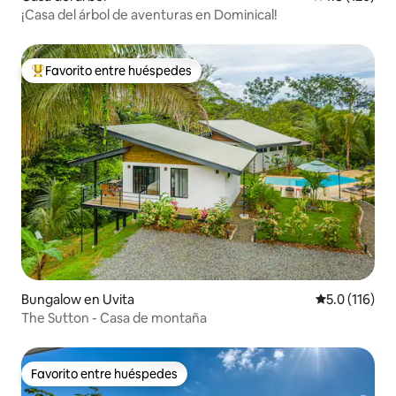
¡Casa del árbol de aventuras en Dominical!
Favorito entre huéspedes
Favorito entre huéspedes preferido
Bungalow en Uvita
Calificación 
5.0 (116)
The Sutton - Casa de montaña
Favorito entre huéspedes
Favorito entre huéspedes