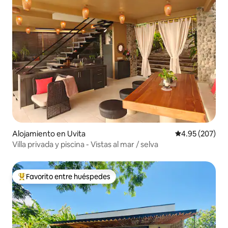
Alojamiento en Uvita
Calificación pr
4.95 (207)
Villa privada y piscina - Vistas al mar / selva
Favorito entre huéspedes
Favorito entre huéspedes preferido