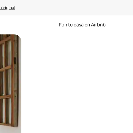
 original
Pon tu casa en Airbnb
o o desliza el dedo.