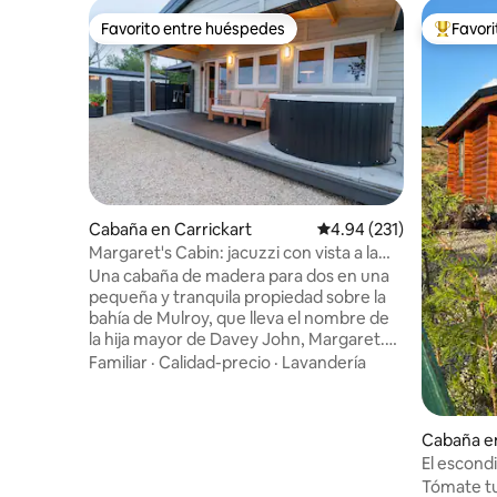
Favorito entre huéspedes
Favor
Favorito entre huéspedes
Favorito
Cabaña en Carrickart
Calificación promedio: 
4.94 (231)
Margaret's Cabin: jacuzzi con vista a la
bahía de Mulroy
Una cabaña de madera para dos en una
pequeña y tranquila propiedad sobre la
bahía de Mulroy, que lleva el nombre de
la hija mayor de Davey John, Margaret.
La calidez de un chalet con una paleta
Familiar
·
Calidad-precio
·
Lavandería
más oscura y texturizada: una pared
principal color brezo, un sofá de
terciopelo azul marino y una cabecera de
Cabaña e
tweed McNutt de Donegal. La terraza
El escond
cubierta tiene una bañera de
Tómate tu
hidromasaje privada con vista directa a la