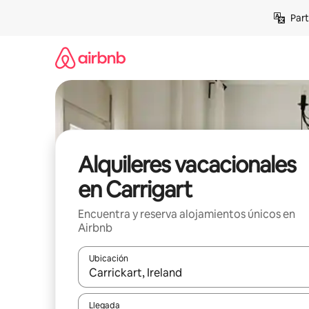
Omite
Part
el
contenido
Alquileres vacacionales
en Carrigart
Encuentra y reserva alojamientos únicos en
Airbnb
Ubicación
Cuando los resultados estén disponibles, navega co
Llegada