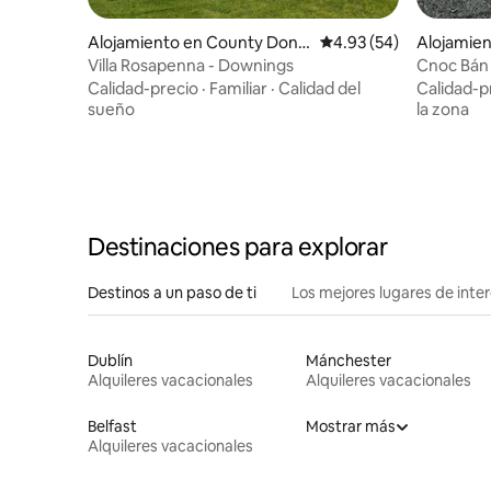
Alojamiento en County Done
Calificación promedio:
4.93 (54)
Alojamien
gal
Villa Rosapenna - Downings
Cnoc Bán
Calidad-precio
·
Familiar
·
Calidad del
Calidad-p
sueño
la zona
Destinaciones para explorar
Destinos a un paso de ti
Los mejores lugares de int
Dublín
Mánchester
Alquileres vacacionales
Alquileres vacacionales
Belfast
Mostrar más
Alquileres vacacionales