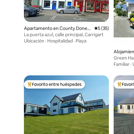
Apartamento en County Doneg
Calificación promed
5 (35)
al
La puerta azul, calle principal, Carrigart
Ubicación
·
Hospitalidad
·
Playa
Alojamien
terkenny
Green Ha
Familiar
·
Favorito entre huéspedes
Favor
Favorito entre huéspedes preferido
Favorito