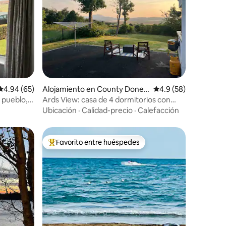
Calificación promedio: 4.94 de 5, 65 reseñas
4.94 (65)
Alojamiento en County Doneg
Calificación promedio
4.9 (58)
al
l pueblo,
Ards View: casa de 4 dormitorios con
vistas al mar
Ubicación
·
Calidad-precio
·
Calefacción
Favorito entre huéspedes
rido
Favorito entre huéspedes preferido