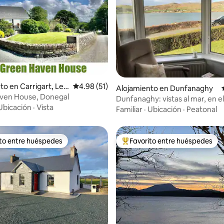
io: 5 de 5, 35 reseñas
to en Carrigart, Let
Calificación promedio: 4.98 de 5, 51 reseñas
4.98 (51)
Alojamiento en Dunfanaghy
ven House, Donegal
Dunfanaghy: vistas al mar, en e
Ubicación
·
Vista
con aparcamiento
Familiar
·
Ubicación
·
Peatonal
ito entre huéspedes
Favorito entre huéspedes
 entre huéspedes preferido
Favorito entre huéspedes prefe