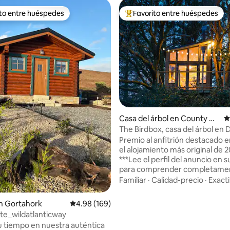
ito entre huéspedes
Favorito entre huéspedes
 entre huéspedes preferido
Favorito entre huéspedes prefe
4.94 de 5, 231 reseñas
Casa del árbol en County Do
C
negal
The Birdbox, casa del árbol en
con vistas a Glenveagh
Premio al anfitrión destacado e
el alojamiento más original de 
***Lee el perfil del anuncio en s
para comprender completamen
espacio antes de reservar.*** The
Familiar
·
Calidad-precio
·
Exact
Birdbox at Neadú es una acoge
del árbol hecha a mano enclava
n Gortahork
Calificación promedio: 4.98 de 5, 169 reseñas
4.98 (169)
ramas de hermosos robles y pi
ite_wildatlanticway
silvestres en nuestra propiedad.
 tiempo en nuestra auténtica
parte delantera hay unas vistas