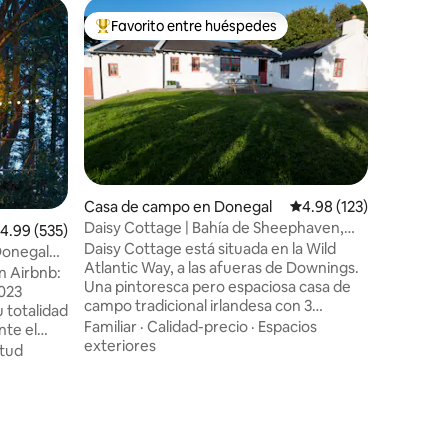
Casa de 
Favorito entre huéspedes
Favor
rido
Favorito entre huéspedes preferido
Favorit
h
Atardece
Head
Bienveni
rural bel
encanto t
moderno.
180° al A
Familiar
·
ofrece im
una seren
las pared
Casa de campo en Donegal
Calificación promedio: 
4.98 (123)
combinan
Daisy Cottage | Bahía de Sheephaven,
alificación promedio: 4.99 de 5, 535 reseñas
4.99 (535)
servicios
Downings, Donegal
Daisy Cottage está situada en la Wild
de una c
 Donegal
Atlantic Way, a las afueras de Downings.
recién ho
n Airbnb:
Una pintoresca pero espaciosa casa de
Perfecta 
2023
campo tradicional irlandesa con 3
una avent
u totalidad
dormitorios dobles y un sofá cama
largo del 
Familiar
·
Calidad-precio
·
Espacios
te el
adicional. Rodeada de hermosos
exteriores
itud
terrenos y dependencias históricas, se
dora casa
encuentra a 1,5 km de la playa de
da en las
Tramore, que se extiende casi 7 km
nos
(detrás de St Patrick's Links, campo de
 En la
golf Roasapenna). Otras atracciones