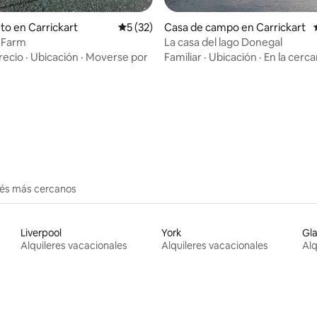
 4.93 de 5, 54 reseñas
to en Carrickart
Calificación promedio: 5 de 5, 32 reseñas
5 (32)
Casa de campo en Carrickart
 Farm
La casa del lago Donegal
recio
·
Ubicación
·
Moverse por
Familiar
·
Ubicación
·
En la cerca
erés más cercanos
Liverpool
York
Gl
Alquileres vacacionales
Alquileres vacacionales
Alq