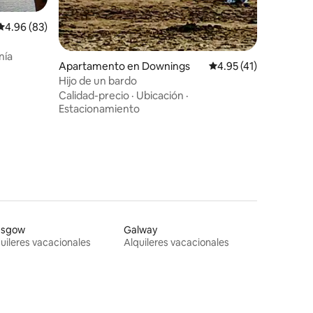
Calificación promedio: 4.96 de 5, 83 reseñas
4.96 (83)
nía
Apartamento en Downings
Calificación promedio
4.95 (41)
Hijo de un bardo
Calidad-precio
·
Ubicación
·
Estacionamiento
asgow
Galway
uileres vacacionales
Alquileres vacacionales