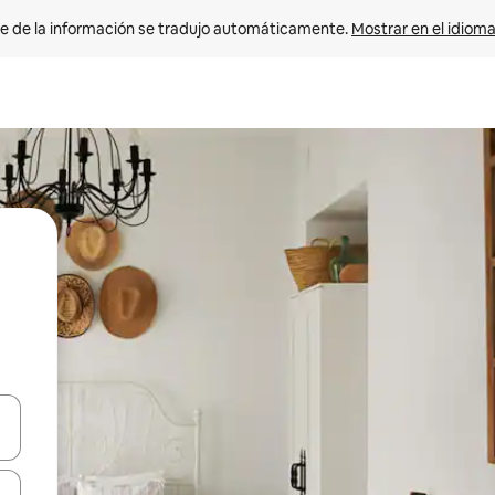
e de la información se tradujo automáticamente. 
Mostrar en el idioma
n las teclas de flecha hacia arriba y hacia abajo o explora con el tact