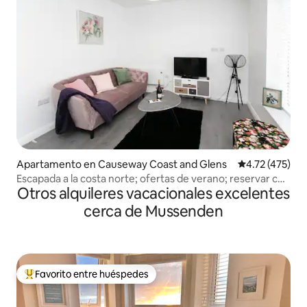
Apartamento en Causeway Coast and Glens
Calificación p
4.72 (475)
Escapada a la costa norte; ofertas de verano; reservar con
Otros alquileres vacacionales excelentes
anticipación
cerca de Mussenden
Favorito entre huéspedes
Favorito entre huéspedes preferido