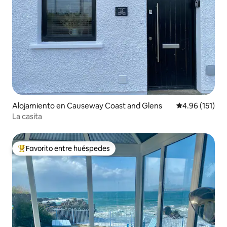
Alojamiento en Causeway Coast and Glens
Calificación p
4.96 (151)
La casita
Favorito entre huéspedes
Favorito entre huéspedes preferido