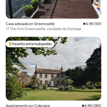
Casa adosada en Greencastle
Calificación p
4.99 (101)
17 The Fort Greencastle, condado de Donegal
Favorito entre huéspedes
Favorito entre huéspedes preferido
Apartamento en Coleraine
Calificación pr
4.99 (280)