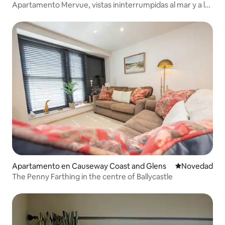
Apartamento Mervue, vistas ininterrumpidas al mar y a la
ciudad.
Apartamento en Causeway Coast and Glens
Lugar para ho
Novedad
The Penny Farthing in the centre of Ballycastle