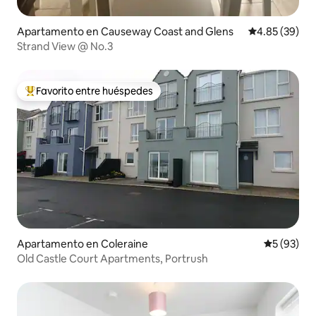
Apartamento en Causeway Coast and Glens
Calificación p
4.85 (39)
Strand View @ No.3
Favorito entre huéspedes
Favorito entre huéspedes preferido
Apartamento en Coleraine
Calificaci
5 (93)
Old Castle Court Apartments, Portrush