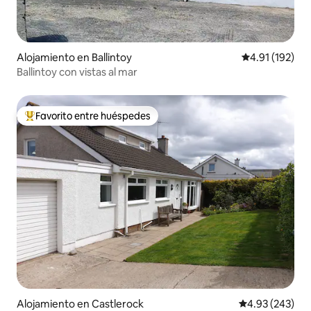
Alojamiento en Ballintoy
Calificación p
4.91 (192)
Ballintoy con vistas al mar
Favorito entre huéspedes
Favorito entre huéspedes preferido
Alojamiento en Castlerock
Calificación pr
4.93 (243)