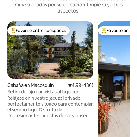
muy valoradas por su ubicación, limpieza y otros
aspectos.
Favorito entre huéspedes
Favorito entre
Favorito entre huéspedes preferido
Favorito entre hu
Cabaña en Macosquin
Calificación promedio: 4.99 de 5
4.99 (486)
Retiro de lujo con vistas al lago con
bañera de hidromasaje y mesa de billar
Relájate en nuestro jacuzzi privado,
perfectamente situado para contemplar
el sereno lago. Disfruta de
impresionantes puestas de sol y observa
las estrellas por la noche mientras te
sumerges en las cálidas y relajantes
aguas. - * Hermosos jardines maduros: