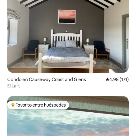
Condo en Causeway Coast and Glens
Calificación p
4.98 (171)
El Laft
Favorito entre huéspedes
Favorito entre huéspedes preferido