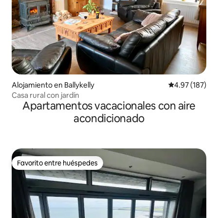
Alojamiento en Ballykelly
Calificación p
4.97 (187)
Casa rural con jardín
Apartamentos vacacionales con aire
acondicionado
Favorito entre huéspedes
Favorito entre huéspedes