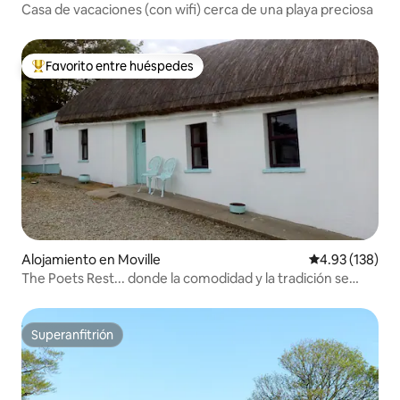
Casa de vacaciones (con wifi) cerca de una playa preciosa
Favorito entre huéspedes
Favorito entre huéspedes preferido
Alojamiento en Moville
Calificación p
4.93 (138)
The Poets Rest... donde la comodidad y la tradición se
encuentran.
Superanfitrión
Superanfitrión