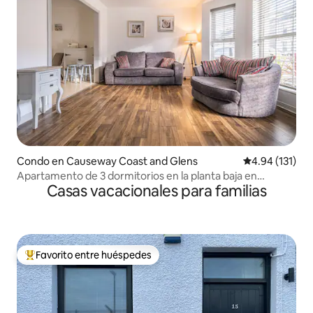
Condo en Causeway Coast and Glens
Calificación p
4.94 (131)
Apartamento de 3 dormitorios en la planta baja en
Casas vacacionales para familias
Portstewart
Favorito entre huéspedes
Favorito entre huéspedes preferido