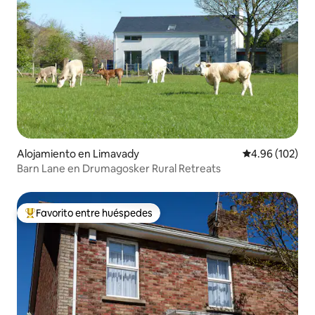
Alojamiento en Limavady
Calificación pr
4.96 (102)
Barn Lane en Drumagosker Rural Retreats
Favorito entre huéspedes
Favorito entre huéspedes preferido