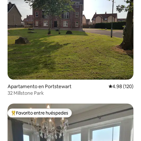
Apartamento en Portstewart
Calificación pr
4.98 (120)
32 Millstone Park
Favorito entre huéspedes
Favorito entre huéspedes preferido