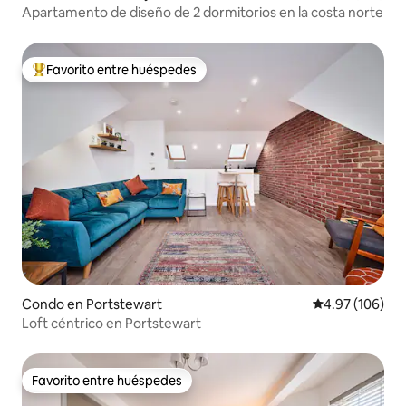
Apartamento de diseño de 2 dormitorios en la costa norte
Favorito entre huéspedes
Favorito entre huéspedes preferido
Condo en Portstewart
Calificación pr
4.97 (106)
Loft céntrico en Portstewart
Favorito entre huéspedes
Favorito entre huéspedes