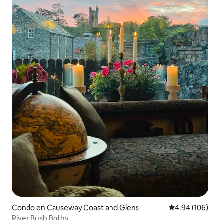
Condo en Causeway Coast and Glens
Calificación pr
4.94 (106)
River Bush Bothy