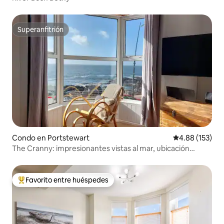
Superanfitrión
Superanfitrión
Condo en Portstewart
Calificación p
4.88 (153)
The Cranny: impresionantes vistas al mar, ubicación
céntrica
Favorito entre huéspedes
Favorito entre huéspedes preferido