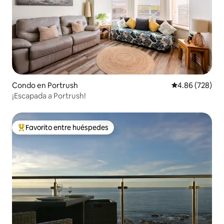
Condo en Portrush
Calificación pr
4.86 (728)
¡Escapada a Portrush!
Favorito entre huéspedes
Favorito entre huéspedes preferido