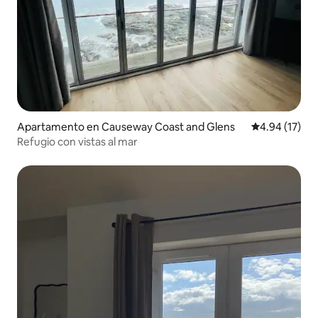
Apartamento en Causeway Coast and Glens
Calificación 
4.94 (17)
Refugio con vistas al mar