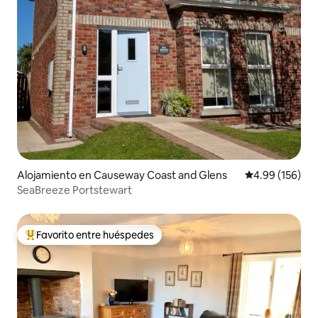
Alojamiento en Causeway Coast and Glens
Calificación pr
4.99 (156)
SeaBreeze Portstewart
Favorito entre huéspedes
Favorito entre huéspedes preferido