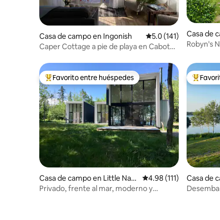
Casa de 
Casa de campo en Ingonish
Calificación promedio:
5.0 (141)
oint
Robyn's N
Caper Cottage a pie de playa en Cabot
al campo
Trail
Favorito entre huéspedes
Favor
Favorito entre huéspedes preferido
Favorito
Casa de campo en Little Narr
Calificación promedio: 
4.98 (111)
Casa de 
ows
ough
Privado, frente al mar, moderno y
Desembar
cómodo en Cabo Bretón