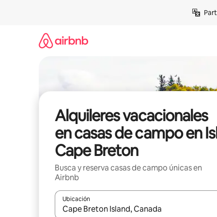
Omite
Part
el
contenido
Alquileres vacacionales
en casas de campo en Is
Cape Breton
Busca y reserva casas de campo únicas en
Airbnb
Ubicación
Cuando los resultados estén disponibles, navega co