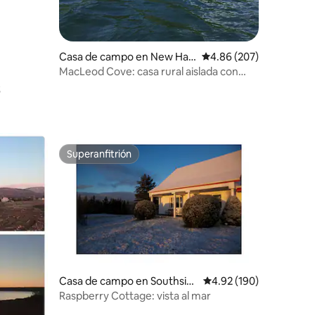
Casa de campo en New Har
Calificación promedio: 
4.86 (207)
ris
MacLeod Cove: casa rural aislada con
orilla privada
Superanfitrión
Superanfitrión
Casa de campo en Southsid
Calificación promedio: 
4.92 (190)
e Boularderie
Raspberry Cottage: vista al mar