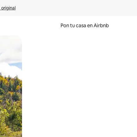
 original
Pon tu casa en Airbnb
o o desliza el dedo.