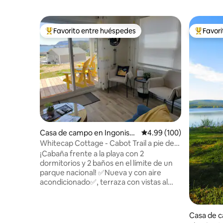
Favorito entre huéspedes
Favor
Favorito entre huéspedes preferido
Favorito
Casa de campo en Ingonish
Calificación promedio: 
4.99 (100)
Beach
Whitecap Cottage - Cabot Trail a pie de
playa
¡Cabaña frente a la playa con 2
dormitorios y 2 baños en el límite de un
parque nacional! ✅Nueva y con aire
acondicionado✅, terraza con vistas al
mar. ✅Concepto abierto, techos de 9
pies, amplias puertas de patio
✅Dormitorio 1: cama tamaño🤴 king y
Casa de 
baño completo. ✅Dormitorio 2 con cama