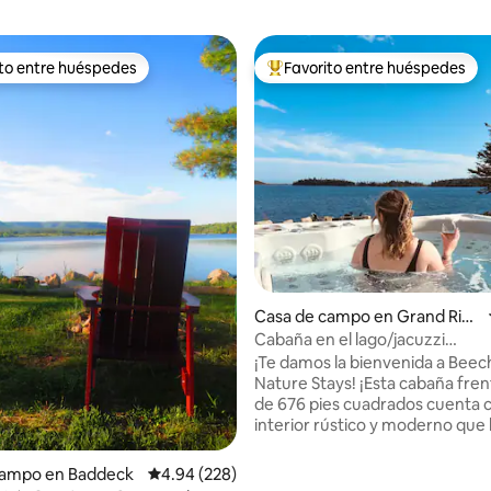
ito entre huéspedes
Favorito entre huéspedes
 entre huéspedes preferido
Favorito entre huéspedes prefe
4.99 de 5, 100 reseñas
Casa de campo en Grand Rive
r
Cabaña en el lago/jacuzzi
privado/fogata/kayaks/sauna
¡Te damos la bienvenida a Bee
Nature Stays! ¡Esta cabaña frent
de 676 pies cuadrados cuenta 
interior rústico y moderno que 
sentir comodidad y mucha cali
durante su estancia! Relájate e
campo en Baddeck
Calificación promedio: 4.94 de 5, 228 reseñas
4.94 (228)
propio jacuzzi privado de lujo ju