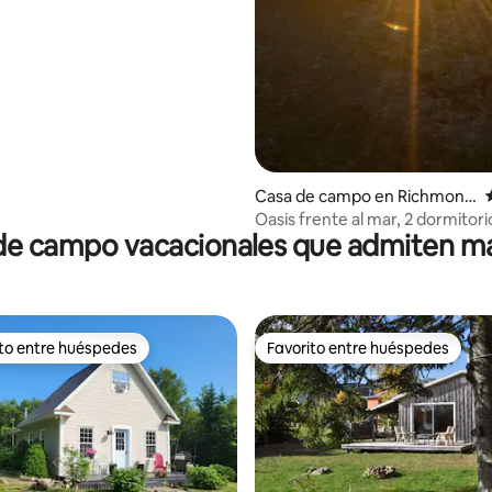
4.85 de 5, 324 reseñas
Casa de campo en Richmond
County
Oasis frente al mar, 2 dormitori
de campo vacacionales que admiten m
jacuzzi
ito entre huéspedes
Favorito entre huéspedes
 entre huéspedes preferido
Favorito entre huéspedes