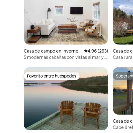
Casa de campo en Invernes
Calificación promedio: 
4.96 (263)
Casa de 
s
Centre
5 modernas cabañas con vistas al mar y
Casa rura
jacuzzi (n.º 1)
Favorito entre huéspedes
Superanf
Favorito entre huéspedes
Superanf
Casa de 
Cape Bret
+ Jacuzzi