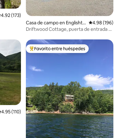
alificación promedio: 4.92 de 5, 173 reseñas
4.92 (173)
Casa de campo en Englishto
Calificación promedio: 
4.98 (196)
wn
Driftwood Cottage, puerta de entrada al
sendero Cabot.
Favorito entre huéspedes
Favorito entre huéspedes preferido
alificación promedio: 4.95 de 5, 110 reseñas
4.95 (110)