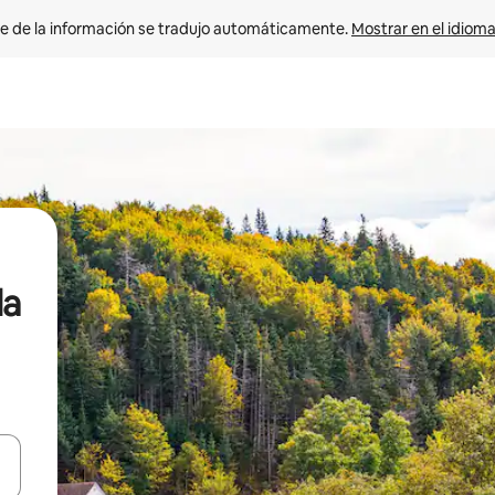
e de la información se tradujo automáticamente. 
Mostrar en el idioma
la
n las teclas de flecha hacia arriba y hacia abajo o explora con el tact