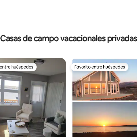
Casas de campo vacacionales privadas
 entre huéspedes
Favorito entre huéspedes
 entre huéspedes
Favorito entre huéspedes
4.95 de 5, 120 reseñas