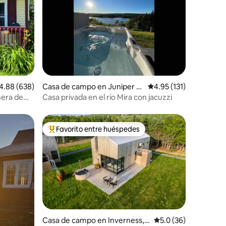
lificación promedio: 4.88 de 5, 638 reseñas
4.88 (638)
Casa de campo en Juniper M
Calificación promedio:
4.95 (131)
ountain
era de
Casa privada en el río Mira con jacuzzi
Favorito entre huéspedes
Favorito entre huéspedes preferido
Casa de campo en Inverness, S
Calificación promedio
5.0 (36)