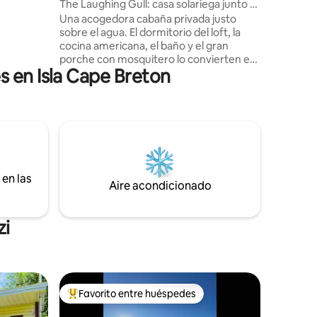
The Laughing Gull: casa solariega junto al
ute de la
agua
Una acogedora cabaña privada justo
al aire
sobre el agua. El dormitorio del loft, la
yaks que
cocina americana, el baño y el gran
sendero
porche con mosquitero lo convierten en
rmine el
 en Isla Cape Breton
la escapada perfecta. La cabaña se
as mientras
encuentra en el borde del agua, en una
ago. ¡Sería
bahía de agua salada con fácil acceso al
arte! :)
agua y bosques tranquilos detrás.
Energía solar con servicios que incluyen
wifi y luces. Calefacción de propano,
estufa de cocina, agua. Fogata,
barbacoa, mesa de picnic. A pocos
en las
minutos al norte del Parque Nacional
Aire acondicionado
Cape Breton Highlands. A menos de 1 km
de playas de arena y natación en el mar.
Dos kayaks en el lugar
zi
Favorito entre huéspedes
Favorito entre huéspedes preferido