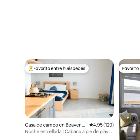
Favorito entre huéspedes
Favorito
Favorito entre huéspedes preferido
Favorito
Casa de campo en Beaver C
Calificación promedio: 
4.95 (120)
ove
Noche estrellada | Cabaña a pie de playa,
sin conexión a la red eléctrica - 1 cama