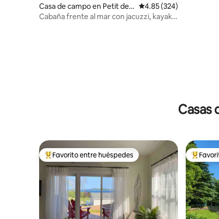
Casa de campo en Petit de
Calificación promedio: 
4.85 (324)
Grat
Cabaña frente al mar con jacuzzi, kayaks
y pesca
Casas 
Favorito entre huéspedes
Favor
Favorito entre huéspedes preferido
Favorito