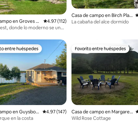
Casa de campo en Birch Plai
C
campo en Groves P
Calificación promedio: 4.97 de 5, 112 reseñas
4.97 (112)
n, NS
La cabaña del alce dormido
 5.0 de 5, 141 reseñas
est, donde lo moderno se une
ito entre huéspedes
Favorito entre huéspedes
 entre huéspedes preferido
Favorito entre huéspedes
4.98 de 5, 111 reseñas
campo en Guysbor
Calificación promedio: 4.97 de 5, 147 reseñas
4.97 (147)
Casa de campo en Margaree
C
Valley
que en la costa
Wild Rose Cottage