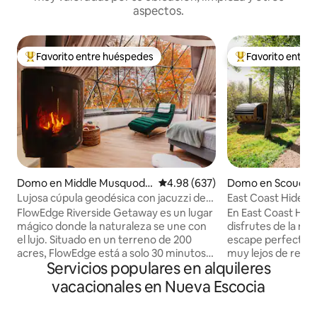
aspectos.
Favorito entre huéspedes
Favorito entre
Favorito entre huéspedes preferido
Favorito entre hu
Domo en Middle Musquodo
Calificación promedio: 4.98 de 5
4.98 (637)
Domo en Scoudo
boit
Lujosa cúpula geodésica con jacuzzi de
East Coast Hidea
leña
FlowEdge Riverside Getaway es un lugar
En East Coast Hi
mágico donde la naturaleza se une con
disfrutes de la natu
el lujo. Situado en un terreno de 200
escape perfecto de
acres, FlowEdge está a solo 30 minutos
muy lejos de resta
Servicios populares en alquileres
del aeropuerto y a 45 minutos de Halifax.
Ven a disfrutar de
Contempla las estrellas desde la
privada de observa
vacacionales en Nueva Escocia
comodidad de una cama tamaño king de
rodeada de hermos
lujo, relájate en tu propio jacuzzi de leña,
ubicada en nuestr