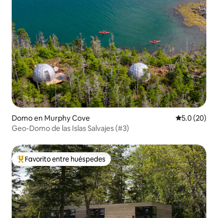
Domo en Murphy Cove
Calificación
5.0 (20)
Geo-Domo de las Islas Salvajes (#3)
Favorito entre huéspedes
Favorito entre huéspedes preferido