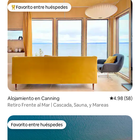
Favorito entre huéspedes
Favorito entre huéspedes preferido
Alojamiento en Canning
Calificación p
4.98 (58)
Retiro Frente al Mar | Cascada, Sauna, y Mareas
Favorito entre huéspedes
Favorito entre huéspedes