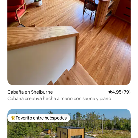
Cabaña en Shelburne
Calificación p
4.95 (79)
Cabaña creativa hecha a mano con sauna y piano
Favorito entre huéspedes
Favorito entre huéspedes preferido