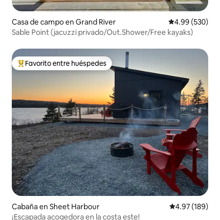
Casa de campo en Grand River
Calificación pr
4.99 (530)
Sable Point (jacuzzi privado/Out.Shower/Free kayaks)
Favorito entre huéspedes
Favorito entre huéspedes preferido
Cabaña en Sheet Harbour
Calificación pr
4.97 (189)
¡Escapada acogedora en la costa este!