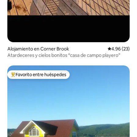
Alojamiento en Corner Brook
Calificación p
4.96 (23)
Atardeceres y cielos bonitos “casa de campo playero”
Favorito entre huéspedes
Favorito entre huéspedes preferido