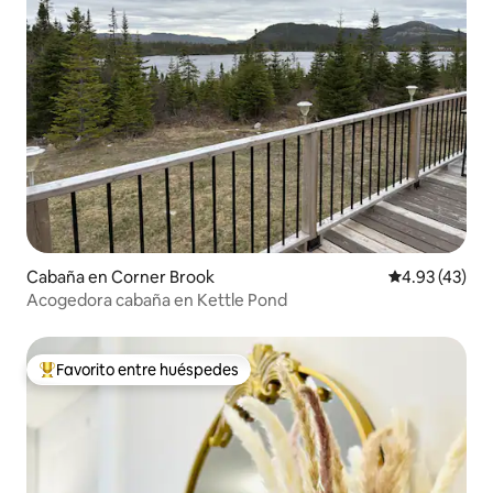
Cabaña en Corner Brook
Calificación 
4.93 (43)
Acogedora cabaña en Kettle Pond
Favorito entre huéspedes
Favorito entre huéspedes preferido