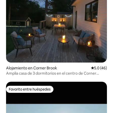
Alojamiento en Corner Brook
Calificación
5.0 (46)
Amplia casa de 3 dormitorios en el centro de Corner
Brook
Favorito entre huéspedes
Favorito entre huéspedes