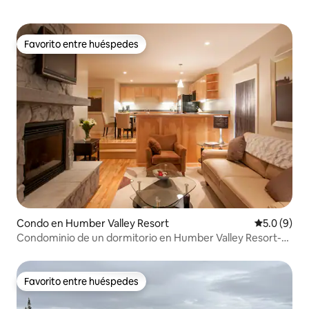
Favorito entre huéspedes
Favorito entre huéspedes
Condo en Humber Valley Resort
Calificació
5.0 (9)
Condominio de un dormitorio en Humber Valley Resort-
#7
Favorito entre huéspedes
Favorito entre huéspedes