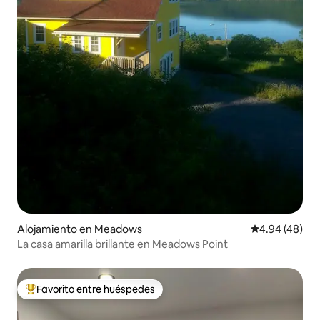
Alojamiento en Meadows
Calificación p
4.94 (48)
La casa amarilla brillante en Meadows Point
Favorito entre huéspedes
Favorito entre huéspedes preferido