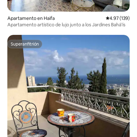
Apartamento en Haifa
Calificación p
4.97 (139)
Apartamento artístico de lujo junto a los Jardines Bahá'ís
Superanfitrión
Superanfitrión