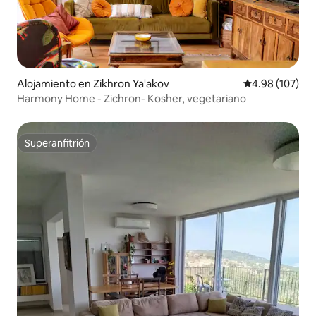
Alojamiento en Zikhron Ya'akov
Calificación pr
4.98 (107)
Harmony Home - Zichron- Kosher, vegetariano
Superanfitrión
Superanfitrión