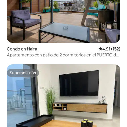
Condo en Haifa
Calificación p
4.91 (152)
Apartamento con patio de 2 dormitorios en el PUERTO de
Haifa
Superanfitrión
Superanfitrión