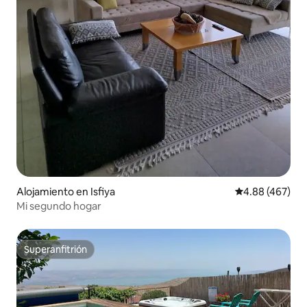
Alojamiento en Isfiya
Calificación pr
4.88 (467)
Mi segundo hogar
Superanfitrión
Superanfitrión