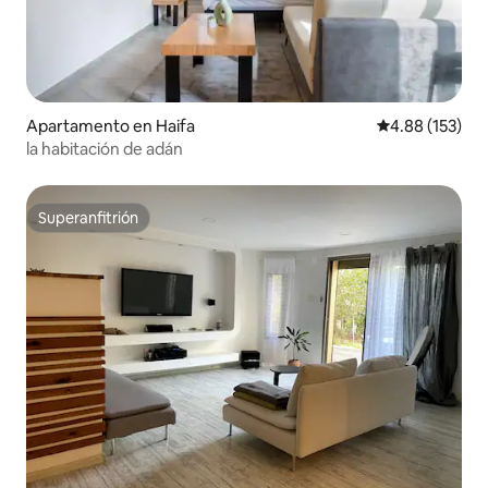
Apartamento en Haifa
Calificación p
4.88 (153)
la habitación de adán
Superanfitrión
Superanfitrión