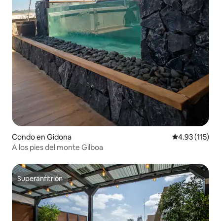
Condo en Gidona
Calificación p
4.93 (115)
A los pies del monte Gilboa
Superanfitrión
Superanfitrión