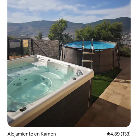
Alojamiento en Kamon
Calificación p
4.89 (133)