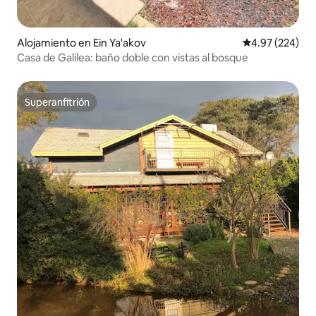
Alojamiento en Ein Ya'akov
Calificación pr
4.97 (224)
Casa de Galilea: baño doble con vistas al bosque
Superanfitrión
Superanfitrión