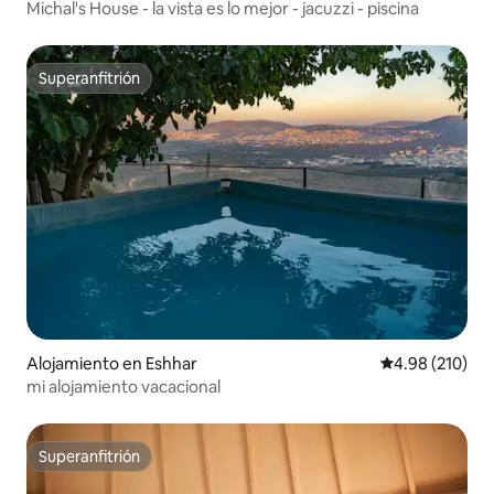
Michal's House - la vista es lo mejor - jacuzzi - piscina
Superanfitrión
Superanfitrión
Alojamiento en Eshhar
Calificación pr
4.98 (210)
mi alojamiento vacacional
Superanfitrión
Superanfitrión