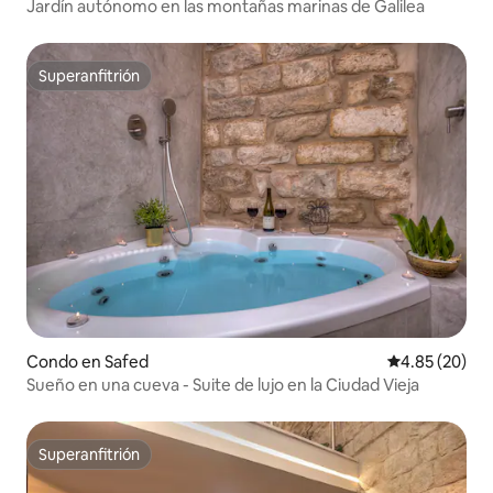
Jardín autónomo en las montañas marinas de Galilea
Superanfitrión
Superanfitrión
Condo en Safed
Calificación p
4.85 (20)
Sueño en una cueva - Suite de lujo en la Ciudad Vieja
Superanfitrión
Superanfitrión