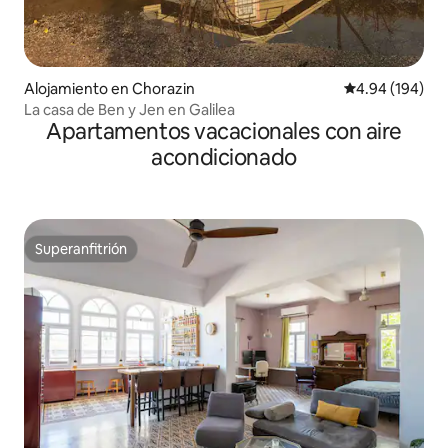
Alojamiento en Chorazin
Calificación pr
4.94 (194)
La casa de Ben y Jen en Galilea
Apartamentos vacacionales con aire
acondicionado
Superanfitrión
Superanfitrión