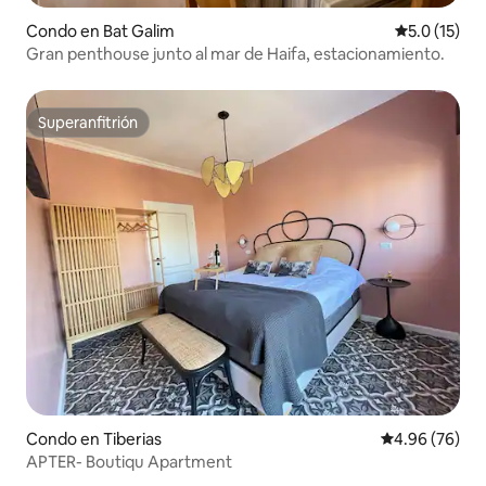
Condo en Bat Galim
Calificación
5.0 (15)
Gran penthouse junto al mar de Haifa, estacionamiento.
Superanfitrión
Superanfitrión
Condo en Tiberias
Calificación p
4.96 (76)
APTER- Boutiqu Apartment