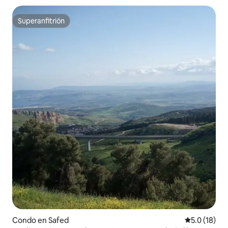
Superanfitrión
Superanfitrión
Condo en Safed
Calificación
5.0 (18)