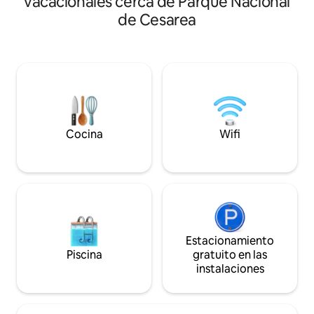
vacacionales cerca de Parque Nacional
áreas para sentart
espacio y establecen una sensación
de Cesarea
relajarte (incluid
única de acuario de que la naturaleza
un gazebo) Adecuado para parejas que
forma parte del espacio. El espacio está
buscan unas vacac
equipado con una acogedora cocina,un
tranquilas, y para
baño agradable, libros, un amplio
soledad o trabaja
comedor, un colchón ortopédico,un
Wi-Fi). Y también 
área de pintura para trabajar y mucho
que buscan espacio 
más. A poca distancia a pie hay senderos
cabaña se integra 
para caminar directamente a la
del pueblo especia
naturaleza y al sendero Israel Trail. El loft
Cocina
Wifi
esquina tranquila pero
es el lugar perfecto para un cambio de
cabaña cuenta con
paisaje para tomarlo con calma y
accesibilidad. Es
sumergirte en un ambiente lleno de
ayudarte durante 
inspiración en el corazón de la
en contacto con a
naturaleza y el pueblo mágico.
restaurantes, y ay
cosa
Estacionamiento
Piscina
gratuito en las
instalaciones