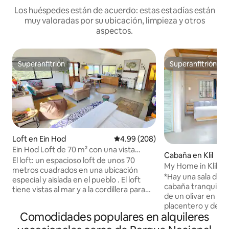
Los huéspedes están de acuerdo: estas estadías están
muy valoradas por su ubicación, limpieza y otros
aspectos.
Superanfitrión
Superanfitrión
Superanfitrión
Superanfitrión
Loft en Ein Hod
Calificación promedio: 4.99 de 5
4.99 (208)
Ein Hod Loft de 70 m² con una vista
Cabaña en Klil
panorámica mágica y espectacular del
El loft: un espacioso loft de unos 70
My Home in Klil | 
mar y la montaña
metros cuadrados en una ubicación
plantación de oli
*Hay una sala de 
especial y aislada en el pueblo . El loft
patio privado
cabaña tranquila y
tiene vistas al mar y a la cordillera para
de un olivar en Ol
disfrutar de vistas panorámicas y
placentero y delic
puestas de sol espectaculares. El interior
Comodidades populares en alquileres
A su alrededor se
del loft está decorado con materiales
zona silvestre par
naturales con perímetros que iluminan el