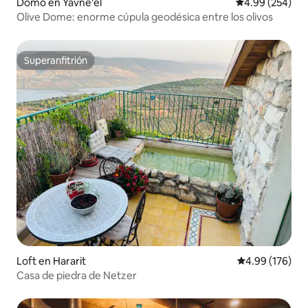
Domo en Yavne'el
Calificación pr
4.99 (254)
Olive Dome: enorme cúpula geodésica entre los olivos
Superanfitrión
Superanfitrión
Loft en Hararit
Calificación pr
4.99 (176)
Casa de piedra de Netzer