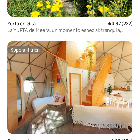
Yurta en Gita
Calificación pr
4.97 (232)
La YURTA de Meera, un momento especial: tranquila,
acogedora y espaciosa
Superanfitrión
Superanfitrión