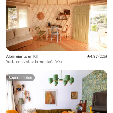
Alojamiento en Klil
Calificación pr
4.97 (225)
Yurta con vista a la montaña כליל
Superanfitrión
Superanfitrión