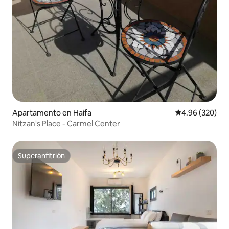
Apartamento en Haifa
Calificación pr
4.96 (320)
Nitzan's Place - Carmel Center
Superanfitrión
Superanfitrión