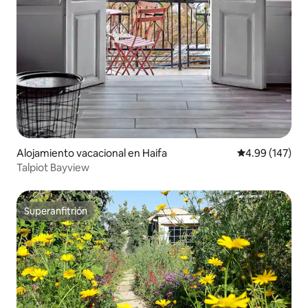
Alojamiento vacacional en Haifa
Calificación pr
4.99 (147)
Talpiot Bayview
Superanfitrión
Superanfitrión