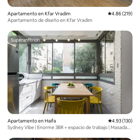
Apartamento en Kfar Vradim
Calificación pr
4.86 (219)
Apartamento de diseño en Kfar Vradim
Superanfitrión
Superanfitrión
Apartamento en Haifa
Calificación p
4.93 (130)
Sydney Vibe | Enorme 3BR + espacio de trabajo | Masada
St.