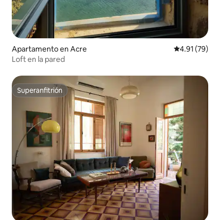
Apartamento en Acre
Calificación 
4.91 (79)
Loft en la pared
Superanfitrión
Superanfitrión