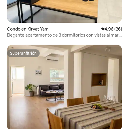
Condo en Kiryat Yam
Calificación p
4.96 (26)
Elegante apartamento de 3 dormitorios con vistas al mar
en Kiryat Yam
Superanfitrión
Superanfitrión