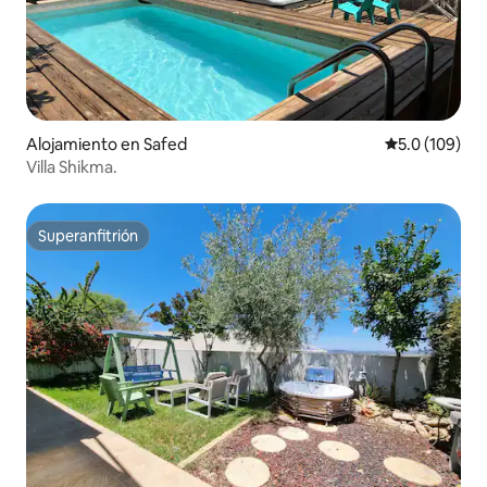
Alojamiento en Safed
Calificación 
5.0 (109)
Villa Shikma.
Superanfitrión
Superanfitrión