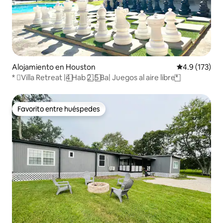
Alojamiento en Houston
Calificación 
4.9 (173)
* ️⃣Villa Retreat |4️ ⃣Hab 2️ ⃣.5️ ⃣Ba| Juegos al aire libre*️ ⃣
Favorito entre huéspedes
Favorito entre huéspedes