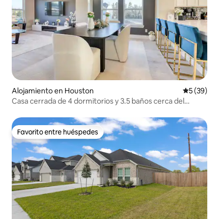
Alojamiento en Houston
Calificaci
5 (39)
Casa cerrada de 4 dormitorios y 3.5 baños cerca del
estadio NRG/Med Center
Favorito entre huéspedes
Favorito entre huéspedes