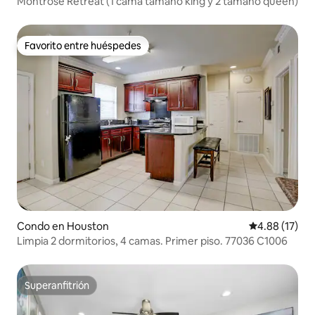
Montrose Retreat (1 cama tamaño king y 2 tamaño queen)
Favorito entre huéspedes
Favorito entre huéspedes
Condo en Houston
Calificación 
4.88 (17)
Limpia 2 dormitorios, 4 camas. Primer piso. 77036 C1006
Superanfitrión
Superanfitrión