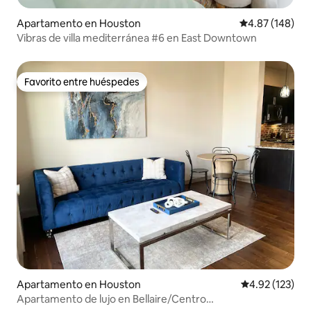
Apartamento en Houston
Calificación pr
4.87 (148)
Vibras de villa mediterránea #6 en East Downtown
Favorito entre huéspedes
Favorito entre huéspedes
Apartamento en Houston
Calificación p
4.92 (123)
Apartamento de lujo en Bellaire/Centro