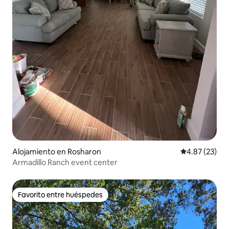
Alojamiento en Rosharon
Calificación 
4.87 (23)
Armadillo Ranch event center
Favorito entre huéspedes
Favorito entre huéspedes