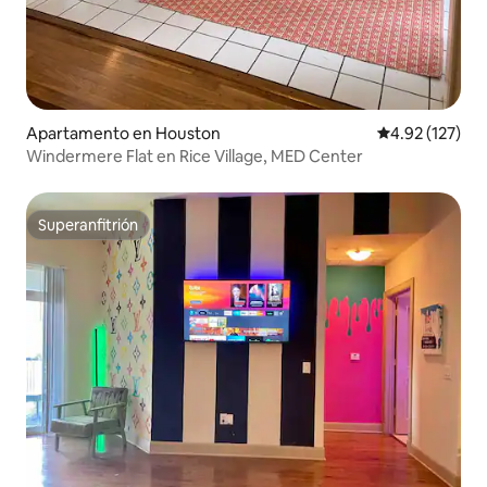
Apartamento en Houston
Calificación p
4.92 (127)
Windermere Flat en Rice Village, MED Center
Superanfitrión
Superanfitrión