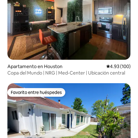
Apartamento en Houston
Calificación pr
4.93 (100)
Copa del Mundo | NRG | Med-Center | Ubicación central
Favorito entre huéspedes
Favorito entre huéspedes