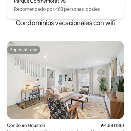
Parque Conmemorativo
Recomendado por 468 personas locales
Condominios vacacionales con wifi
Superanfitrión
Superanfitrión
Condo en Houston
Calificación pr
4.88 (186)