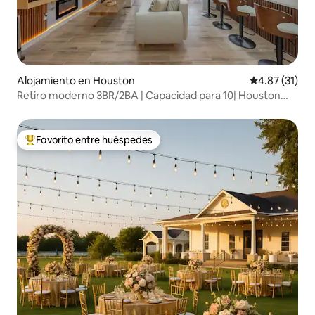
Alojamiento en Houston
Calificación 
4.87 (31)
Retiro moderno 3BR/2BA | Capacidad para 10| Houston
Hotspot
Favorito entre huéspedes
Favorito entre huéspedes preferido