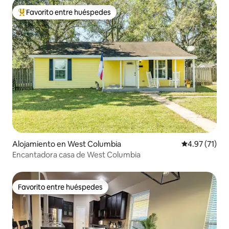
Favorito entre huéspedes
Favorito entre huéspedes preferido
Alojamiento en West Columbia
Calificación 
4.97 (71)
Encantadora casa de West Columbia
Favorito entre huéspedes
Favorito entre huéspedes