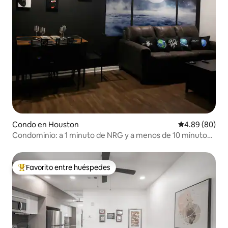
Condo en Houston
Calificación p
4.89 (80)
Condominio: a 1 minuto de NRG y a menos de 10 minutos
del Med Center
Favorito entre huéspedes
Favorito entre huéspedes preferido