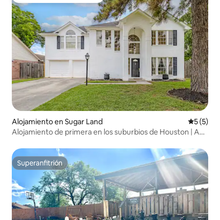
Favorito entre huéspedes
Alojamiento en Sugar Land
Calificac
5 (5)
Alojamiento de primera en los suburbios de Houston | A
minutos de las autopistas 6, 99 y 59
Superanfitrión
Superanfitrión