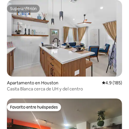
Superanfitrión
Superanfitrión
Apartamento en Houston
Calificación 
4.9 (185)
Casita Blanca cerca de UH y del centro
Favorito entre huéspedes
Favorito entre huéspedes