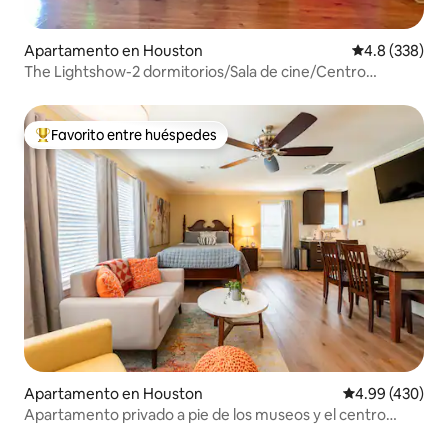
Apartamento en Houston
Calificación p
4.8 (338)
The Lightshow-2 dormitorios/Sala de cine/Centro
médico/NRG
Favorito entre huéspedes
Favorito entre huéspedes preferido
Apartamento en Houston
Calificación pr
4.99 (430)
Apartamento privado a pie de los museos y el centro
médico