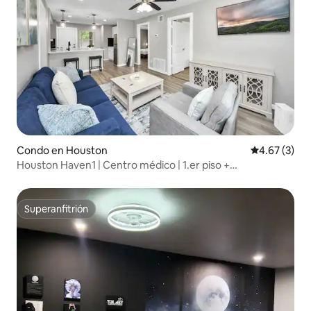
Condo en Houston
Calificación
4.67 (3)
Houston Haven1 | Centro médico | 1.er piso +
estacionamiento
Superanfitrión
Superanfitrión