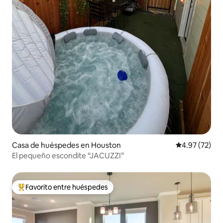
Casa de huéspedes en Houston
Calificación 
4.97 (72)
El pequeño escondite “JACUZZI”
Favorito entre huéspedes
Favorito entre huéspedes preferido