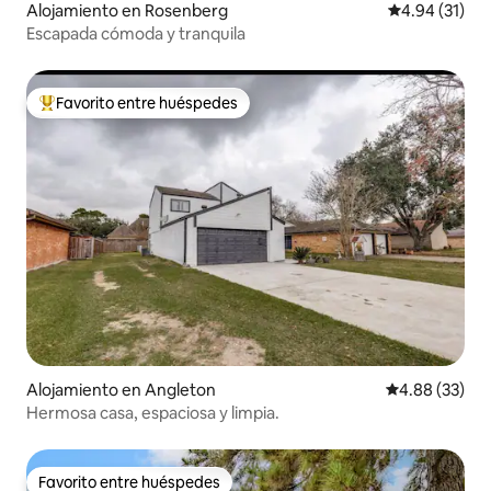
Alojamiento en Rosenberg
Calificación 
4.94 (31)
Escapada cómoda y tranquila
Favorito entre huéspedes
Favorito entre huéspedes preferido
Alojamiento en Angleton
Calificación p
4.88 (33)
Hermosa casa, espaciosa y limpia.
Favorito entre huéspedes