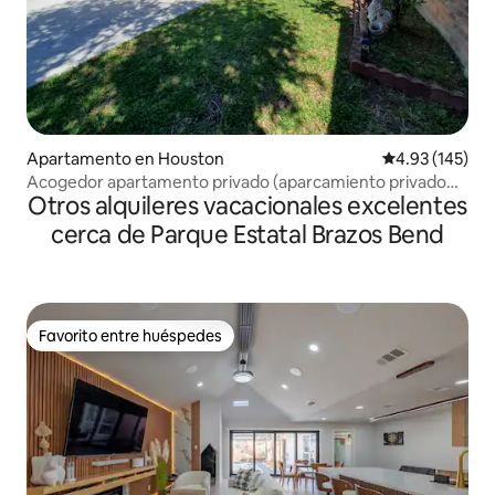
Apartamento en Houston
Calificación p
4.93 (145)
Acogedor apartamento privado (aparcamiento privado
Otros alquileres vacacionales excelentes
gratuito).
cerca de Parque Estatal Brazos Bend
Favorito entre huéspedes
Favorito entre huéspedes