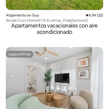
Alojamiento en Guy
Calificación p
4.94 (32)
Simple Cozy Home#1 (5-6 camas, 3 habitaciones)
Apartamentos vacacionales con aire
acondicionado
Superanfitrión
Superanfitrión