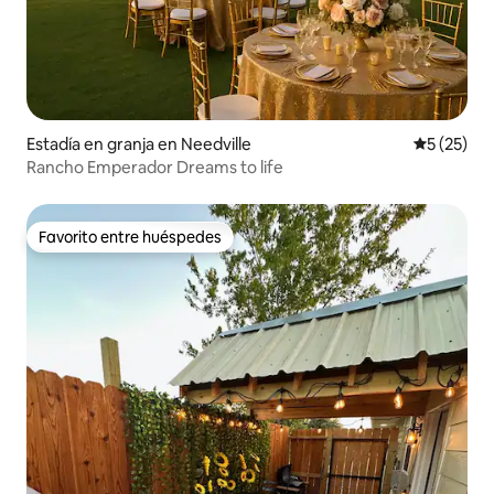
Estadía en granja en Needville
Calificaci
5 (25)
Rancho Emperador Dreams to life
Favorito entre huéspedes
Favorito entre huéspedes