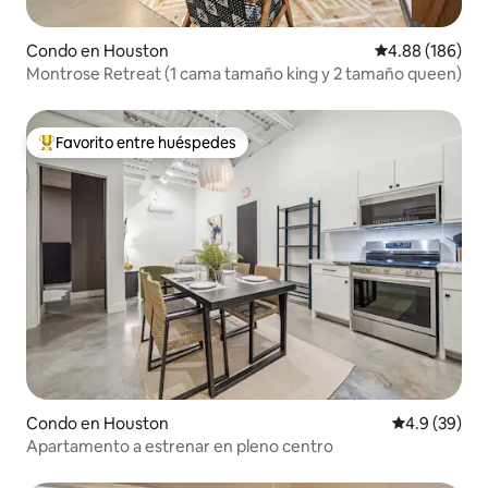
Condo en Houston
Calificación pr
4.88 (186)
Montrose Retreat (1 cama tamaño king y 2 tamaño queen)
Favorito entre huéspedes
Favorito entre huéspedes preferido
Condo en Houston
Calificación
4.9 (39)
Apartamento a estrenar en pleno centro