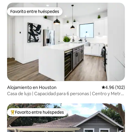
Favorito entre huéspedes
Favorito entre huéspedes
Alojamiento en Houston
Calificación pr
4.96 (102)
Casa de lujo | Capacidad para 6 personas | Centro y Metro
Rail
Favorito entre huéspedes
Favorito entre huéspedes preferido