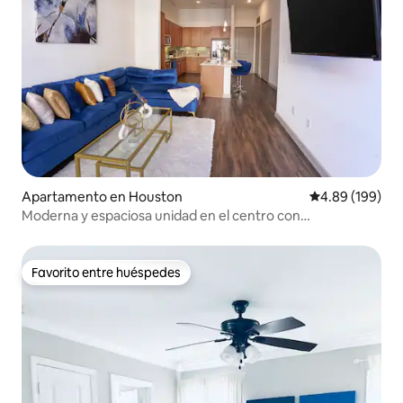
Apartamento en Houston
Calificación pr
4.89 (199)
Moderna y espaciosa unidad en el centro con
estacionamiento GRATUITO
Favorito entre huéspedes
Favorito entre huéspedes