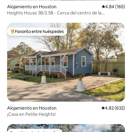
Alojamiento en Houston
Calificación pr
4.84 (165)
Heights House 3B/2.5B - Cerca del centro de la
ciudad|Montrose
Favorito entre huéspedes
Favorito entre huéspedes preferido
Alojamiento en Houston
Calificación pr
4.82 (632)
¡Casa en Petite Heights!