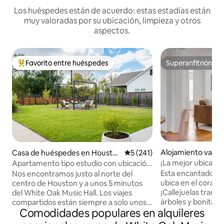
Los huéspedes están de acuerdo: estas estadías están
muy valoradas por su ubicación, limpieza y otros
aspectos.
Favorito entre huéspedes
Superanfitrión
Favorito entre huéspedes preferido
Superanfitrión
Alojamiento vacac
Casa de huéspedes en Housto
Calificación promedio: 5 de 5
5 (241)
ouston
n
¡La mejor ubicaci
Apartamento tipo estudio con ubicación
con encanto.
céntrica en un lote espacioso
Esta encantadora 
Nos encontramos justo al norte del
ubica en el coraz
centro de Houston y a unos 5 minutos
¡Callejuelas tranq
del White Oak Music Hall. Los viajes
árboles y bonita a
compartidos están siempre a solo unos
Comodidades populares en alquileres
partes! Este apar
minutos de distancia. Hay
dormitorio es ador
estacionamiento gratuito en el lugar,