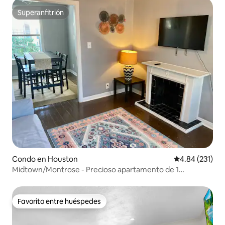
Superanfitrión
Superanfitrión
Condo en Houston
Calificación p
4.84 (231)
Midtown/Montrose - Precioso apartamento de 1
dormitorio con wifi rápido
Favorito entre huéspedes
Favorito entre huéspedes