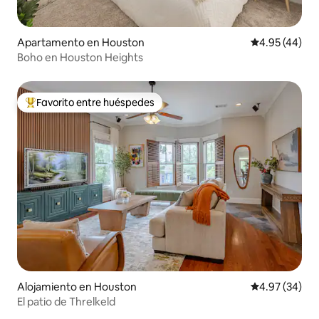
Apartamento en Houston
Calificación 
4.95 (44)
Boho en Houston Heights
Favorito entre huéspedes
Favorito entre huéspedes preferido
Alojamiento en Houston
Calificación p
4.97 (34)
El patio de Threlkeld