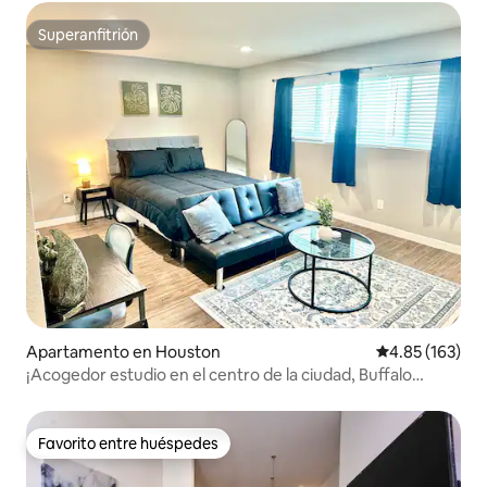
Superanfitrión
Superanfitrión
Apartamento en Houston
Calificación p
4.85 (163)
¡Acogedor estudio en el centro de la ciudad, Buffalo
Bayou!
Favorito entre huéspedes
Favorito entre huéspedes