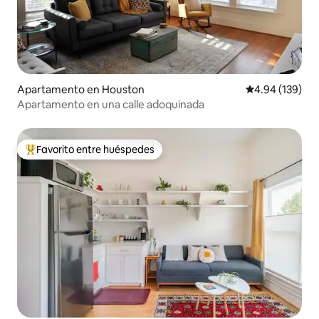
Apartamento en Houston
Calificación pr
4.94 (139)
Apartamento en una calle adoquinada
Favorito entre huéspedes
Favorito entre huéspedes preferido