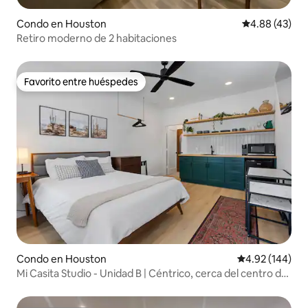
Condo en Houston
Calificación 
4.88 (43)
Retiro moderno de 2 habitaciones
Favorito entre huéspedes
Favorito entre huéspedes
Condo en Houston
Calificación pr
4.92 (144)
Mi Casita Studio - Unidad B | Céntrico, cerca del centro de
la ciudad