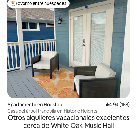
Favorito entre huéspedes
Favorito entre huéspedes preferido
Apartamento en Houston
Calificación pr
4.94 (158)
Casa del árbol tranquila en Historic Heights
Otros alquileres vacacionales excelentes
cerca de White Oak Music Hall