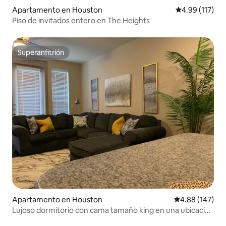
Apartamento en Houston
Calificación p
4.99 (117)
Piso de invitados entero en The Heights
Superanfitrión
Superanfitrión
Apartamento en Houston
Calificación pr
4.88 (147)
Lujoso dormitorio con cama tamaño king en una ubicación
perfecta