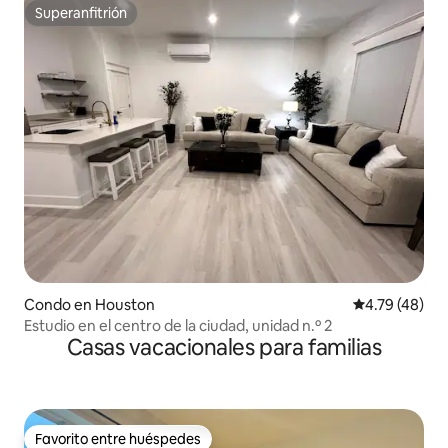
Superanfitrión
Superanfitrión
Condo en Houston
Calificación 
4.79 (48)
Estudio en el centro de la ciudad, unidad n.º 2
Casas vacacionales para familias
Favorito entre huéspedes
Favorito entre huéspedes