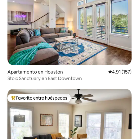
Apartamento en Houston
Calificación p
4.91 (157)
Stoic Sanctuary en East Downtown
Favorito entre huéspedes
Favorito entre huéspedes preferido