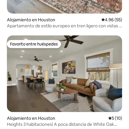
Alojamiento en Houston
Calificación p
4.96 (55)
Apartamento de estilo europeo en tren ligero con vistas al
atardecer
Favorito entre huéspedes
Favorito entre huéspedes
Alojamiento en Houston
Calificaci
5 (10)
Heights 3 habitaciones| A poca distancia de White Oak