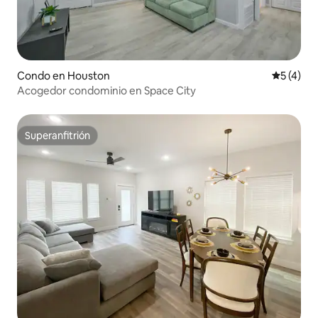
Condo en Houston
Calificac
5 (4)
Acogedor condominio en Space City
Superanfitrión
Superanfitrión