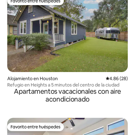
Favorito entre huéspedes
Favorito entre huéspedes
Alojamiento en Houston
Calificación p
4.86 (28)
Refugio en Heights a 5 minutos del centro de la ciudad
Apartamentos vacacionales con aire
acondicionado
Favorito entre huéspedes
Favorito entre huéspedes