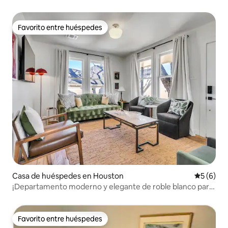
Favorito entre huéspedes
Favorito entre huéspedes
Casa de huéspedes en Houston
Calificac
5 (6)
¡Departamento moderno y elegante de roble blanco para
amantes de la música en Houston!
Favorito entre huéspedes
Favorito entre huéspedes