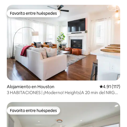
Music y restaurantes
Favorito entre huéspedes
Favorito entre huéspedes
Alojamiento en Houston
Calificación p
4.91 (117)
3 HABITACIONES | ¡Moderno! Heights|A 20 min del NRG
Stadium y del Medical Center
Favorito entre huéspedes
Favorito entre huéspedes