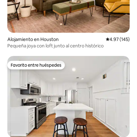
Alojamiento en Houston
Calificación p
4.97 (145)
Pequeña joya con loft junto al centro histórico
Favorito entre huéspedes
Favorito entre huéspedes