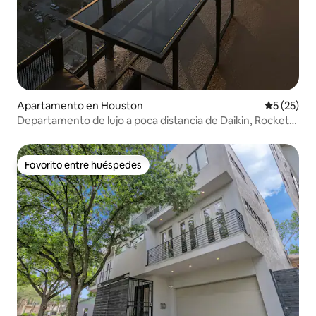
Apartamento en Houston
Calificaci
5 (25)
Departamento de lujo a poca distancia de Daikin, Rockets
y GRBrown
Favorito entre huéspedes
Favorito entre huéspedes