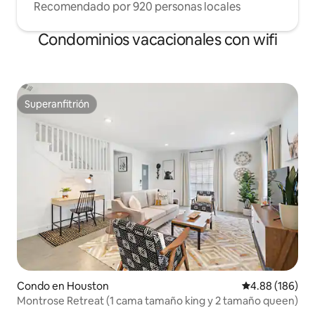
Recomendado por 920 personas locales
Condominios vacacionales con wifi
Superanfitrión
Superanfitrión
Condo en Houston
Calificación pr
4.88 (186)
Montrose Retreat (1 cama tamaño king y 2 tamaño queen)