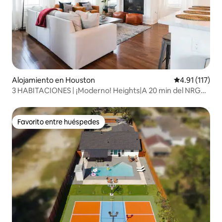
Alojamiento en Houston
Calificación p
4.91 (117)
3 HABITACIONES | ¡Moderno! Heights|A 20 min del NRG
Stadium y del Medical Center
Favorito entre huéspedes
Favorito entre huéspedes