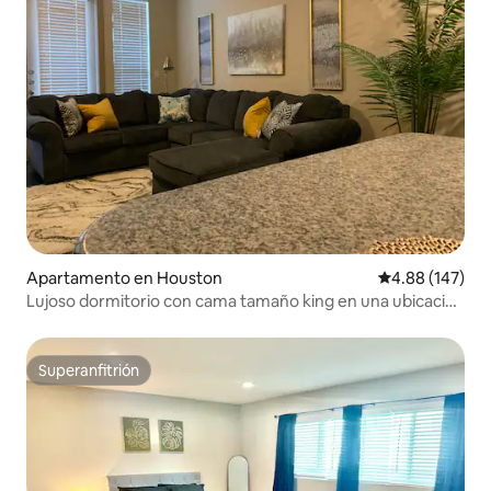
Apartamento en Houston
Calificación pr
4.88 (147)
Lujoso dormitorio con cama tamaño king en una ubicación
perfecta
Superanfitrión
Superanfitrión