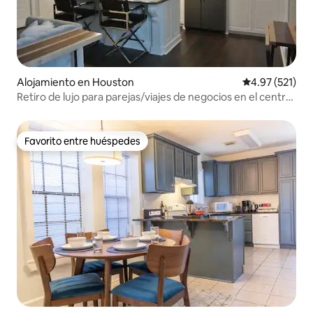
Alojamiento en Houston
Calificación p
4.97 (521)
Retiro de lujo para parejas/viajes de negocios en el centro
de Houston
Favorito entre huéspedes
Favorito entre huéspedes