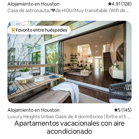
Alojamiento en Houston
Calificación p
4.91 (128)
Casa de astronauta/❤de HOU/Muy transitable /Wifi de
fibra
Favorito entre huéspedes
Favorito entre huéspedes preferido
Alojamiento en Houston
Calificació
5 (145)
Luxury Heights Urban Oasis de 4 dormitorios | Entre el 5 %
Apartamentos vacacionales con aire
más popular en Airbnb
acondicionado