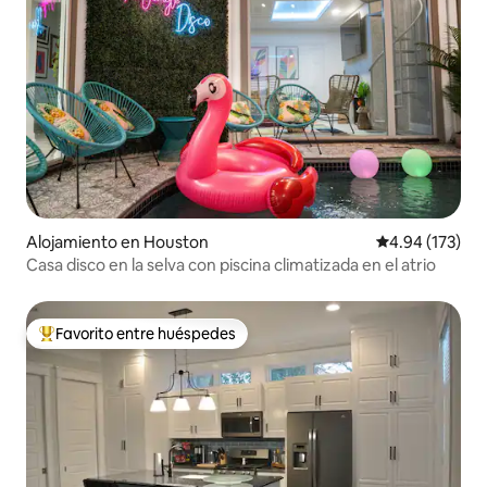
Alojamiento en Houston
Calificación p
4.94 (173)
Casa disco en la selva con piscina climatizada en el atrio
Favorito entre huéspedes
Favorito entre huéspedes preferido