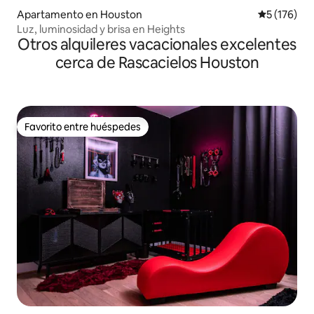
Apartamento en Houston
Calificació
5 (176)
Luz, luminosidad y brisa en Heights
Otros alquileres vacacionales excelentes
cerca de Rascacielos Houston
Favorito entre huéspedes
Favorito entre huéspedes