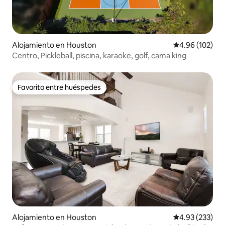
Alojamiento en Houston
Calificación pr
4.96 (102)
Centro, Pickleball, piscina, karaoke, golf, cama king
Favorito entre huéspedes
Favorito entre huéspedes
Alojamiento en Houston
Calificación pr
4.93 (233)