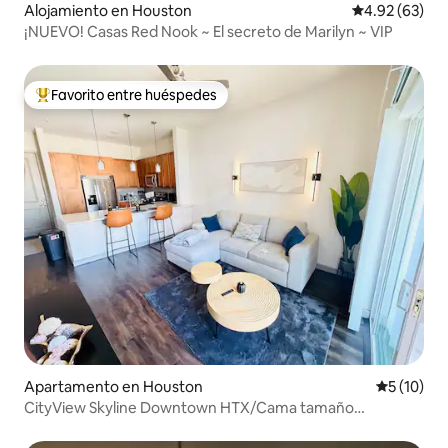
Alojamiento en Houston
Calificación p
4.92 (63)
¡NUEVO! Casas Red Nook ~ El secreto de Marilyn ~ VIP
Favorito entre huéspedes
Favorito entre huéspedes preferido
Apartamento en Houston
Calificaci
5 (10)
CityView Skyline Downtown HTX/Cama tamaño
king/Piscina/Estacionamiento