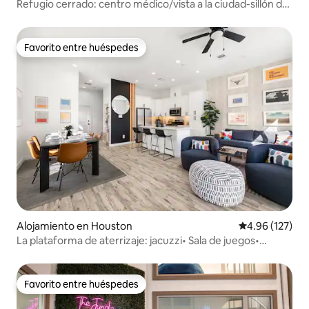
Refugio cerrado: centro médico/vista a la ciudad-sillón de
masaje
Favorito entre huéspedes
Favorito entre huéspedes
Alojamiento en Houston
Calificación p
4.96 (127)
La plataforma de aterrizaje: jacuzzi• Sala de juegos•
Fogata• Barbacoa
Favorito entre huéspedes
Favorito entre huéspedes