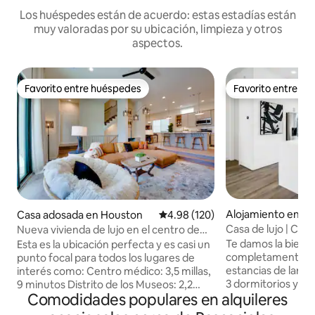
Los huéspedes están de acuerdo: estas estadías están
muy valoradas por su ubicación, limpieza y otros
aspectos.
Favorito entre huéspedes
Favorito entre h
Favorito entre huéspedes
Favorito entre h
Alojamiento en H
Casa adosada en Houston
Calificación promedio: 4.98 de 5
4.98 (120)
Casa de lujo | Cap
Nueva vivienda de lujo en el centro de
| Centro y Metro Ra
Houston
Te damos la bienve
Esta es la ubicación perfecta y es casi un
completamente am
punto focal para todos los lugares de
estancias de larga
interés como: Centro médico: 3,5 millas,
3 dormitorios y 3.
9 minutos Distrito de los Museos: 2,2
Comodidades populares en alquileres
para brindar como
millas, 5 minutos Zoológico de Houston:
conveniencia. Cad
2,6 millas, 9 minutos Universidades: Rice