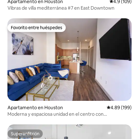
Apartamento en Houston
Calificación 
4.9 (109)
Vibras de villa mediterránea #7 en East Downtown
Favorito entre huéspedes
Favorito entre huéspedes
Apartamento en Houston
Calificación pr
4.89 (199)
Moderna y espaciosa unidad en el centro con
estacionamiento GRATUITO
Superanfitrión
Superanfitrión