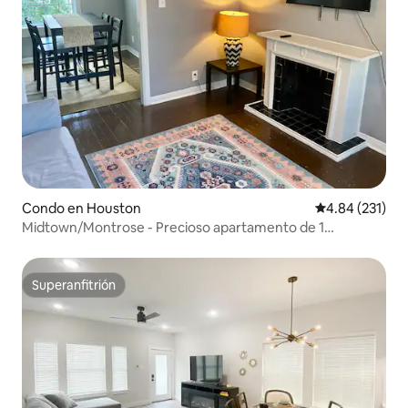
Condo en Houston
Calificación p
4.84 (231)
Midtown/Montrose - Precioso apartamento de 1
dormitorio con wifi rápido
Superanfitrión
Superanfitrión