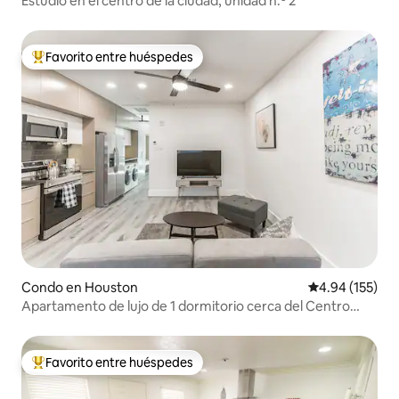
Estudio en el centro de la ciudad, unidad n.º 2
Favorito entre huéspedes
Favorito entre huéspedes preferido
Condo en Houston
Calificación p
4.94 (155)
Apartamento de lujo de 1 dormitorio cerca del Centro
Médico de Texas.
Favorito entre huéspedes
Favorito entre huéspedes preferido