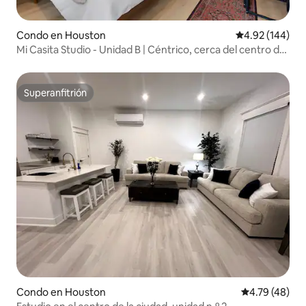
Condo en Houston
Calificación pr
4.92 (144)
Mi Casita Studio - Unidad B | Céntrico, cerca del centro de
la ciudad
Superanfitrión
Superanfitrión
Condo en Houston
Calificación 
4.79 (48)