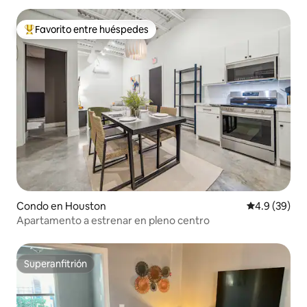
Favorito entre huéspedes
Favorito entre huéspedes preferido
Condo en Houston
Calificación
4.9 (39)
Apartamento a estrenar en pleno centro
Superanfitrión
Superanfitrión