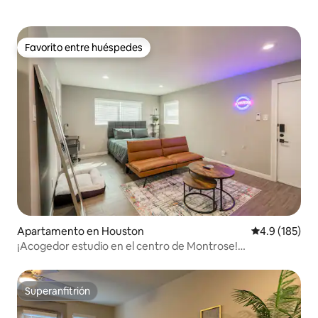
Favorito entre huéspedes
Favorito entre huéspedes
Apartamento en Houston
Calificación 
4.9 (185)
¡Acogedor estudio en el centro de Montrose!
¡Aparcamiento gratuito!
Superanfitrión
Superanfitrión