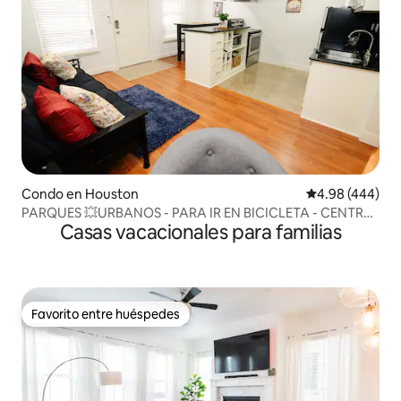
Condo en Houston
Calificación pr
4.98 (444)
PARQUES 💥URBANOS - PARA IR EN BICICLETA - CENTRO
Casas vacacionales para familias
DE ACCIÓN
Favorito entre huéspedes
Favorito entre huéspedes