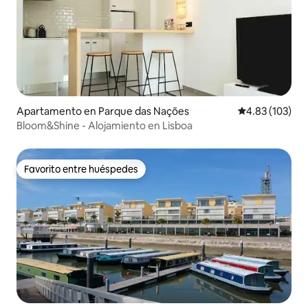
Apartamento en Parque das Nações
Calificación p
4.83 (103)
Bloom&Shine - Alojamiento en Lisboa
Favorito entre huéspedes
Favorito entre huéspedes