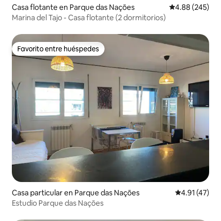
Casa flotante en Parque das Nações
Calificación pr
4.88 (245)
Marina del Tajo - Casa flotante (2 dormitorios)
Favorito entre huéspedes
Favorito entre huéspedes
Casa particular en Parque das Nações
Calificación 
4.91 (47)
Estudio Parque das Nações