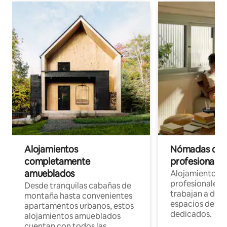
Alojamientos
Nómadas digit
completamente
profesionales 
amueblados
Alojamientos 
profesionales 
Desde tranquilas cabañas de
trabajan a dist
montaña hasta convenientes
espacios de tr
apartamentos urbanos, estos
dedicados.
alojamientos amueblados
cuentan con todos las