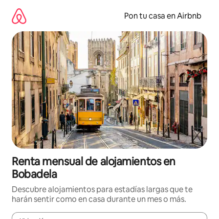
Omite
el
Pon tu casa en Airbnb
contenido
Renta mensual de alojamientos en
Bobadela
Descubre alojamientos para estadías largas que te
harán sentir como en casa durante un mes o más.