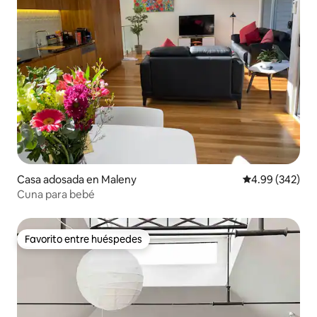
Casa adosada en Maleny
Calificación pr
4.99 (342)
Cuna para bebé
Favorito entre huéspedes
Favorito entre huéspedes