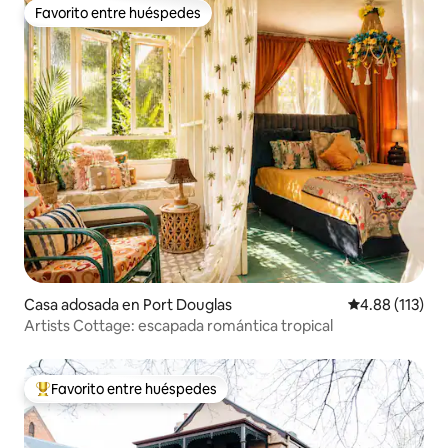
Favorito entre huéspedes
Favorito entre huéspedes
Casa adosada en Port Douglas
Calificación p
4.88 (113)
Artists Cottage: escapada romántica tropical
Favorito entre huéspedes
Favorito entre huéspedes preferido