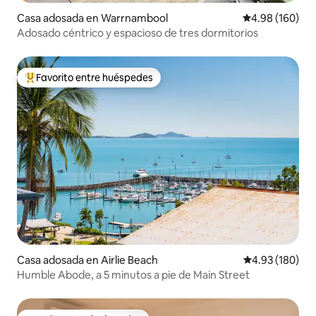
Casa adosada en Warrnambool
Calificación pr
4.98 (160)
Adosado céntrico y espacioso de tres dormitorios
Favorito entre huéspedes
Favorito entre huéspedes preferido
Casa adosada en Airlie Beach
Calificación pr
4.93 (180)
Humble Abode, a 5 minutos a pie de Main Street