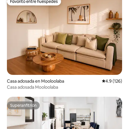
Favorito entre huéspedes
Favorito entre huéspedes
Casa adosada en Mooloolaba
Calificación 
4.9 (126)
Casa adosada Mooloolaba
Superanfitrión
Superanfitrión