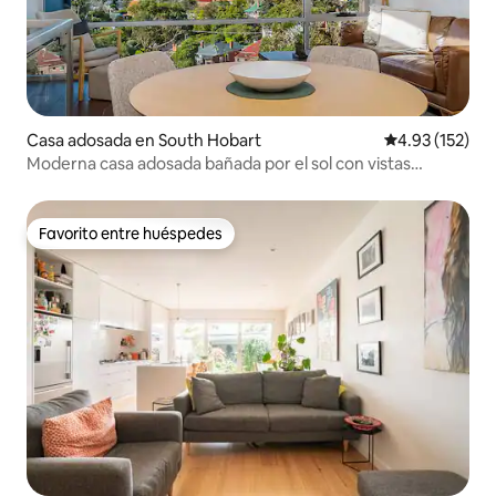
Casa adosada en South Hobart
Calificación p
4.93 (152)
Moderna casa adosada bañada por el sol con vistas
mágicas
Favorito entre huéspedes
Favorito entre huéspedes