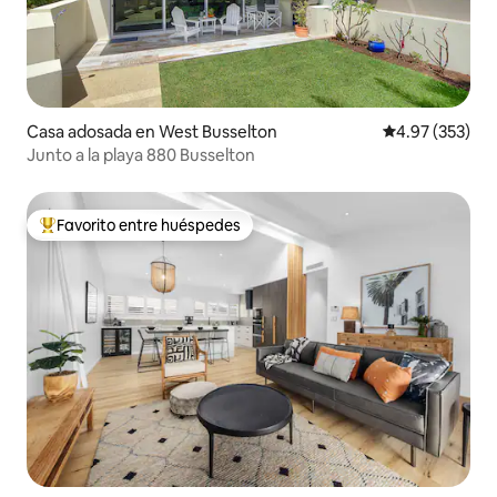
Casa adosada en West Busselton
Calificación pr
4.97 (353)
Junto a la playa 880 Busselton
Favorito entre huéspedes
Favorito entre huéspedes preferido