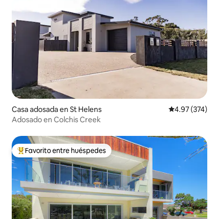
Casa adosada en St Helens
Calificación pr
4.97 (374)
Adosado en Colchis Creek
Favorito entre huéspedes
Favorito entre huéspedes preferido