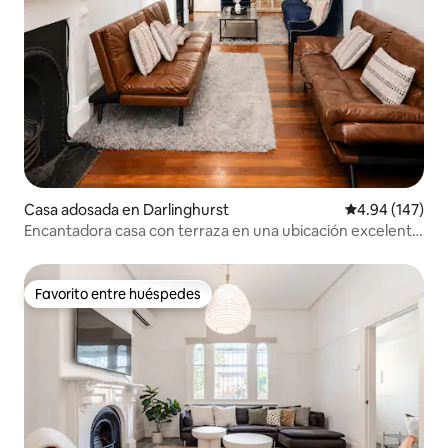
Casa adosada en Darlinghurst
Calificación pr
4.94 (147)
Encantadora casa con terraza en una ubicación excelente
+ aparcamiento + barbacoa
Favorito entre huéspedes
Favorito entre huéspedes