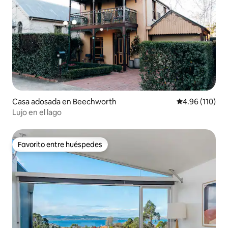
Casa adosada en Beechworth
Calificación p
4.96 (110)
Lujo en el lago
Favorito entre huéspedes
Favorito entre huéspedes