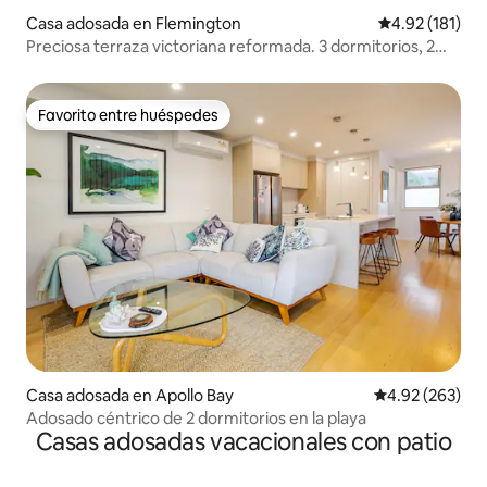
Casa adosada en Flemington
Calificación p
4.92 (181)
Preciosa terraza victoriana reformada. 3 dormitorios, 2
baños.
Favorito entre huéspedes
Favorito entre huéspedes
Casa adosada en Apollo Bay
Calificación pr
4.92 (263)
Adosado céntrico de 2 dormitorios en la playa
Casas adosadas vacacionales con patio