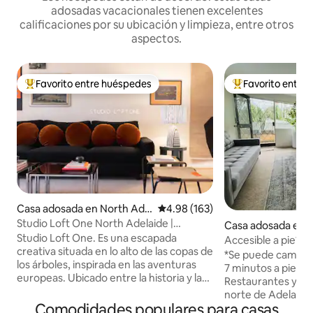
adosadas vacacionales tienen excelentes
calificaciones por su ubicación y limpieza, entre otros
aspectos.
Favorito entre huéspedes
Favorito entre
Favorito entre huéspedes preferido
Favorito entre hu
Casa adosada en North Ade
Calificación promedio: 4.98 de 5
4.98 (163)
laide
Studio Loft One North Adelaide |
Casa adosada en 
Emoción al llegar
Studio Loft One. Es una escapada
aide
Accesible a pie*Ad
creativa situada en lo alto de las copas de
Oval*Estacionami
*Se puede caminar
los árboles, inspirada en las aventuras
gratuito*Ubicaci
7 minutos a pie del
europeas. Ubicado entre la historia y las
Restaurantes y ti
calles cuidadas, es el alojamiento
norte de Adelaide 
perfecto para alojarse y jugar, comer y
Comodidades populares para casas
Memorial Drive * H