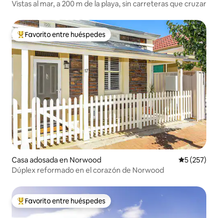
Vistas al mar, a 200 m de la playa, sin carreteras que cruzar
Favorito entre huéspedes
Favorito entre huéspedes preferido
Casa adosada en Norwood
Calificació
5 (257)
Dúplex reformado en el corazón de Norwood
Favorito entre huéspedes
Favorito entre huéspedes preferido