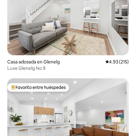
Casa adosada en Glenelg
Calificación p
4.93 (215)
Luxe Glenelg No 9
Favorito entre huéspedes
Favorito entre huéspedes preferido