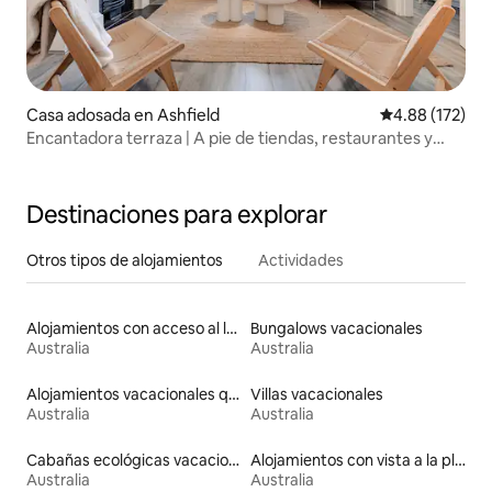
Casa adosada en Ashfield
Calificación p
4.88 (172)
Encantadora terraza | A pie de tiendas, restaurantes y
tren
Destinaciones para explorar
Otros tipos de alojamientos
Actividades
Alojamientos con acceso al lago
Bungalows vacacionales
Australia
Australia
Alojamientos vacacionales que admiten mascotas
Villas vacacionales
Australia
Australia
Cabañas ecológicas vacacionales
Alojamientos con vista a la playa
Australia
Australia