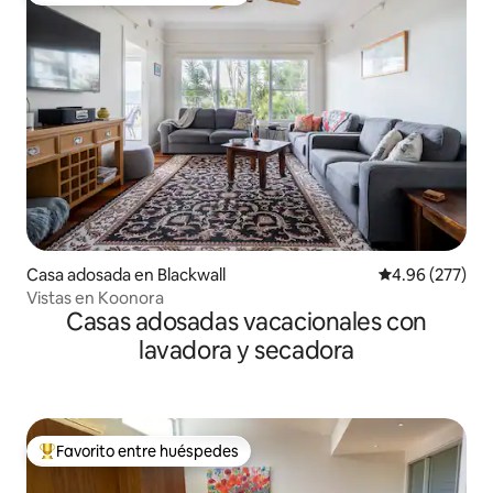
Casa adosada en Blackwall
Calificación pr
4.96 (277)
Vistas en Koonora
Casas adosadas vacacionales con
lavadora y secadora
Favorito entre huéspedes
Favorito entre huéspedes preferido