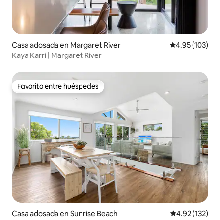
Casa adosada en Margaret River
Calificación p
4.95 (103)
Kaya Karri | Margaret River
Favorito entre huéspedes
Favorito entre huéspedes
Casa adosada en Sunrise Beach
Calificación p
4.92 (132)