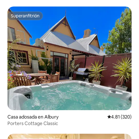
Superanfitrión
Superanfitrión
Casa adosada en Albury
Calificación p
4.81 (320)
Porters Cottage Classic