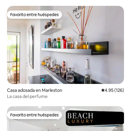
Favorito entre huéspedes
Favorito entre huéspedes
Casa adosada en Marleston
Calificación p
4.95 (126)
La casa del perfume
Favorito entre huéspedes
Favorito entre huéspedes