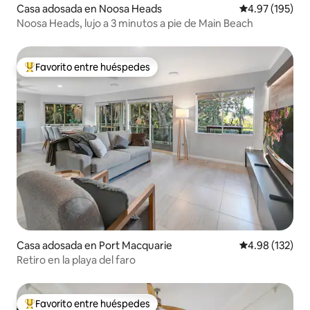
Casa adosada en Noosa Heads
Calificación p
4.97 (195)
Noosa Heads, lujo a 3 minutos a pie de Main Beach
Favorito entre huéspedes
Favorito entre huéspedes preferido
Casa adosada en Port Macquarie
Calificación p
4.98 (132)
Retiro en la playa del faro
Favorito entre huéspedes
Favorito entre huéspedes preferido