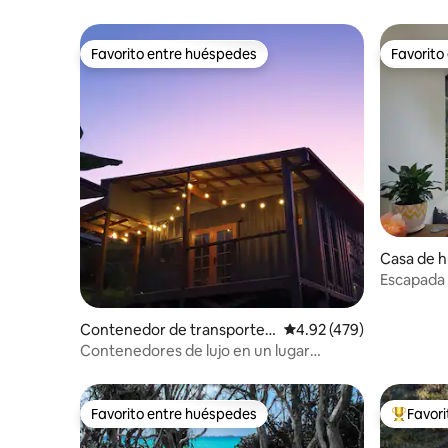
Favorito entre huéspedes
Favorito
Favorito entre huéspedes
Favorito
Casa de 
nt Maced
Escapada 
Contenedor de transporte
Calificación promedio: 
4.92 (479)
en Nambucca Heads
Contenedores de lujo en un lugar
tranquilo en el bosque
Favorito entre huéspedes
Favor
Favorito entre huéspedes
Favorito