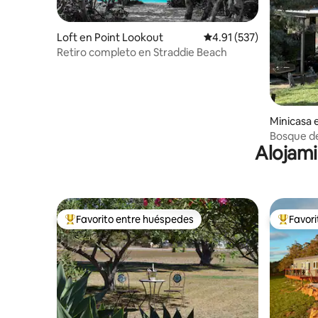
Loft en Point Lookout
Calificación promedio: 
4.91 (537)
Retiro completo en Straddie Beach
Minicasa e
Bosque de
Alojami
Favorito entre huéspedes
Favor
Favorito entre huéspedes preferido
Favorito