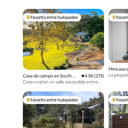
Favorito entre huéspedes
Favor
Favorito entre huéspedes preferido
Favorito
Minicasa 
orth
La pequeñ
Casa de campo en South Gr
Calificación promedio: 
4.96 (275)
verdadera
afton
Casa rural en un valle escondido entre
canguros.
Favorito entre huéspedes
Favor
Favorito entre huéspedes preferido
Favorito