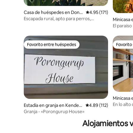
Casa de huéspedes en Dong
Calificación promedio: 
4.95 (171)
ara
Escapada rural, apto para perros,
Minicasa 
1,2 hectáreas, desayuno
El paraíso
Favorito entre huéspedes
Favorito
Favorito entre huéspedes
Favorito
Minicasa
En lo alto 
Estadía en granja en Kenden
Calificación promedio: 
4.89 (112)
up
Granja - «Porongurup House»
Alojamientos v