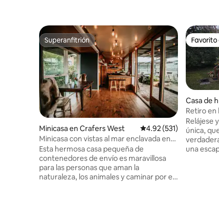
Superanfitrión
Favorito
Superanfitrión
Favorito
Casa de 
l
Retiro en
romántic
Relájese 
Minicasa en Crafers West
Calificación promedio: 
4.92 (531)
única, qu
Minicasa con vistas al mar enclavada en
verdadera
las colinas
Esta hermosa casa pequeña de
una escap
contenedores de envío es maravillosa
temporada
para las personas que aman la
para viaj
naturaleza, los animales y caminar por el
partida par
campo. Esta pequeña casa rústica está
14 minutos
diseñada arquitectónicamente y
10 minuto
construida casi en su totalidad con
Hervey Bay
materiales reciclados recogidos de
restauran