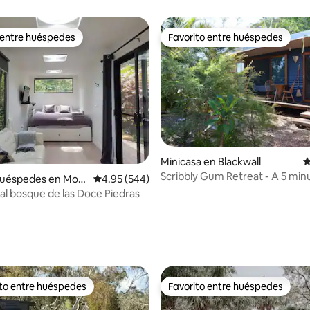
 entre huéspedes
Favorito entre huéspedes
 entre huéspedes
Favorito entre huéspedes
Minicasa en Blackwall
C
Scribbly Gum Retreat - A 5 min
huéspedes en Mou
Calificación promedio: 4.95 de 5, 544 reseñas
4.95 (544)
Ettalong Beach
on
al bosque de las Doce Piedras
4.92 de 5, 479 reseñas
ito entre huéspedes
Favorito entre huéspedes
 entre huéspedes preferido
Favorito entre huéspedes