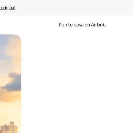
 original
Pon tu casa en Airbnb
o o desliza el dedo.