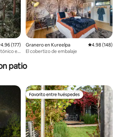
alificación promedio: 4.96 de 5, 177 reseñas
4.96 (177)
Granero en Kureelpa
Calificación promedio: 
4.98 (148)
ctónico en
El cobertizo de embalaje
on patio
Favorito entre huéspedes
rido
Favorito entre huéspedes