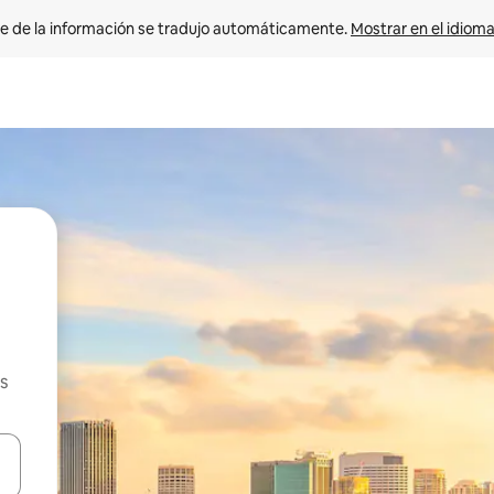
e de la información se tradujo automáticamente. 
Mostrar en el idioma
s
n las teclas de flecha hacia arriba y hacia abajo o explora con el tact