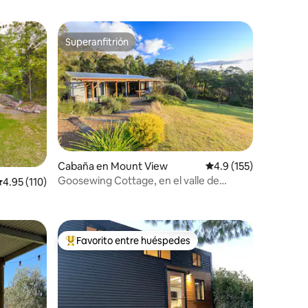
Superanfitrión
Superanfitrión
Cabaña en Mount View
Calificación promedio:
4.9 (155)
Goosewing Cottage, en el valle de
alificación promedio: 4.95 de 5, 110 reseñas
4.95 (110)
Hunter
Favorito entre huéspedes
Favorito entre huéspedes preferido