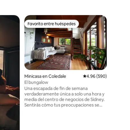
Minicasa
Favorito entre huéspedes
Favor
Favorito entre huéspedes
Favorit
Minicasa 
Escapada 
Sídney ¿Quieres relajarte de verdad?
Este refu
entre los
bajas, el
reconecta
Descubre 
Minicasa en Coledale
Calificación promedio: 
4.96 (590)
«minicasa
El bungalow
contened
Una escapada de fin de semana
casita s
verdaderamente única a solo una hora y
cuidados
media del centro de negocios de Sídney.
para pare
Sentirás cómo tus preocupaciones se
cercanos
desvanecen conduciendo por el camino
con priv
de tierra privado hasta tu oasis en el
monte. El bungalow está situado en un
entorno exuberante con amplias vistas al