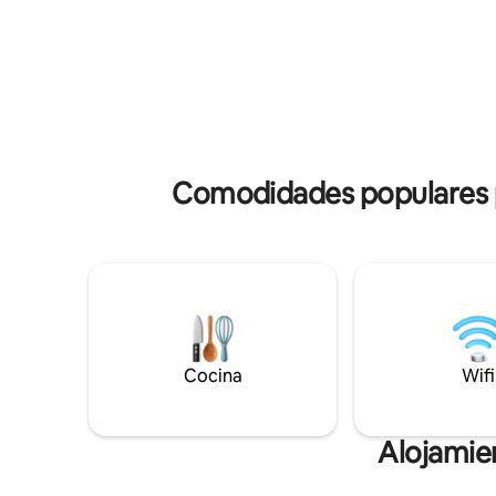
demoliciones de casas. Situado en una
Disfrute d
ubicación increíble con vistas a grandes
la terraz
céspedes y un estanque con vistas al mar
chimenea 
a solo 20 minutos del centro de la ciudad.
atento a la
Nos encantaría compartir nuestro
los cangu
peculiar hogar contigo. También
alquilamos espacio para fiestas y bodas a
un coste más alto por noche. Solo tienes
que preguntar.
Comodidades populares pa
Cocina
Wifi
Alojamie