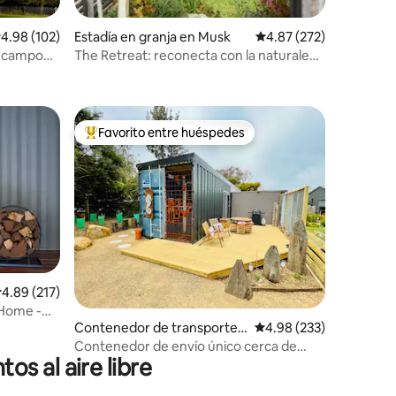
alificación promedio: 4.98 de 5, 102 reseñas
4.98 (102)
Estadía en granja en Musk
Calificación promedio: 
4.87 (272)
e campo
The Retreat: reconecta con la naturaleza
con estilo
Favorito entre huéspedes
rido
Favorito entre huéspedes preferido
alificación promedio: 4.89 de 5, 217 reseñas
4.89 (217)
 Home -
Contenedor de transporte
Calificación promedio: 
4.98 (233)
en Sunset Strip
Contenedor de envío único cerca de
s al aire libre
Smiths Beach