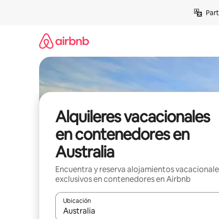
Omite
Part
el
contenido
Alquileres vacacionales
en contenedores en
Australia
Encuentra y reserva alojamientos vacacionale
exclusivos en contenedores en Airbnb
Ubicación
Cuando los resultados estén disponibles, navega co