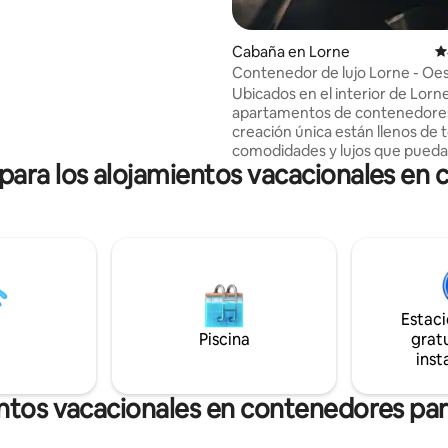
e las vistas del atardecer desde
a o acomódese junto a la
con su bebida favorita. Esté
Cabaña en Lorne
C
 vida silvestre local, incluidos
Contenedor de lujo Lorne - Oe
ros que suelen pasar por aquí.
Ubicados en el interior de Lorn
apartamentos de contenedore
creación única están llenos de t
comodidades y lujos que pueda
ra los alojamientos vacacionales en 
necesitar. Con una zona de coc
totalmente equipada, estos esp
adaptan a la máxima indulgenci
generosas cubiertas te permit
sentirte como si estuvieras en 
naturaleza, admirando las vista
atemporales de Otways y Surf 
Estos espacios cuentan con var
Estac
lugares para relajarse, descansa
Piscina
gratu
descansar. Si tienes Instagram
inst
seguir a nuestros invitados e hi
uncontained.aus
ntos vacacionales en contenedores para