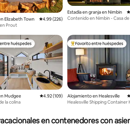
4.95 de 5, 171 reseñas
Estadía en granja en Nimbin
C
Contenido en Nimbin - Casa d
en Elizabeth Town
Calificación promedio: 4.99 de 5, 226 reseñas
4.99 (226)
NIGHTCAP
 en Prout
 entre huéspedes
Favorito entre huéspedes
 entre huéspedes
Favorito entre huéspedes prefe
 en Mudgee
Calificación promedio: 4.92 de 5, 109 reseñas
4.92 (109)
Alojamiento en Healesville
C
de la colina
Healesville Shipping Container
4.89 de 5, 112 reseñas
Whole house
acacionales en contenedores con asiento