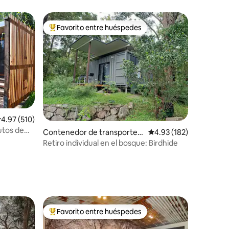
Favorito entre huéspedes
Favorito entre huéspedes preferido
alificación promedio: 4.97 de 5, 510 reseñas
4.97 (510)
utos de
Contenedor de transporte e
Calificación promedio: 
4.93 (182)
n Rosemount
Retiro individual en el bosque: Birdhide
Favorito entre huéspedes
Favorito entre huéspedes preferido