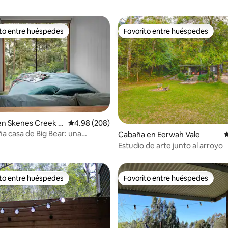
ito entre huéspedes
Favorito entre huéspedes
 entre huéspedes preferido
Favorito entre huéspedes
en Skenes Creek N
Calificación promedio: 4.98 de 5, 208 reseñas
4.98 (208)
a casa de Big Bear: una
Cabaña en Eerwah Vale
C
4.96 de 5, 275 reseñas
 escapada al bosque
Estudio de arte junto al arroyo
ito entre huéspedes
Favorito entre huéspedes
 entre huéspedes preferido
Favorito entre huéspedes