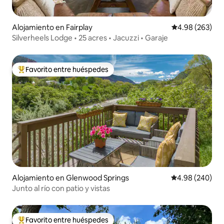
Alojamiento en Fairplay
Calificación pr
4.98 (263)
Silverheels Lodge • 25 acres • Jacuzzi • Garaje
Favorito entre huéspedes
Favorito entre huéspedes preferido
Alojamiento en Glenwood Springs
Calificación pr
4.98 (240)
Junto al río con patio y vistas
Favorito entre huéspedes