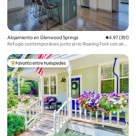
Alojamiento en Glenwood Springs
Calificación p
4.97 (351)
Refugio contemporáneo junto al río Roaring Fork con aire
acondicionado
Favorito entre huéspedes
Favorito entre huéspedes preferido