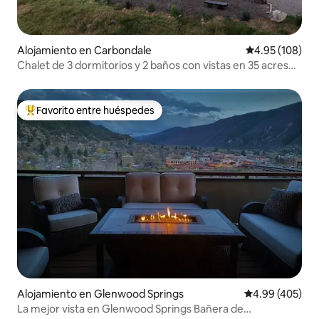
Alojamiento en Carbondale
Calificación pr
4.95 (108)
Chalet de 3 dormitorios y 2 baños con vistas en 35 acres
cerca de Aspen
Favorito entre huéspedes
Favorito entre huéspedes preferido
Alojamiento en Glenwood Springs
Calificación pr
4.99 (405)
La mejor vista en Glenwood Springs Bañera de