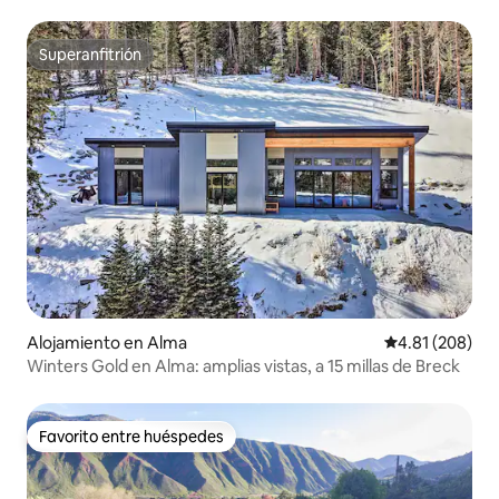
hidromasaje + Sala de juegos
Superanfitrión
Superanfitrión
Alojamiento en Alma
Calificación pr
4.81 (208)
Winters Gold en Alma: amplias vistas, a 15 millas de Breck
Favorito entre huéspedes
Favorito entre huéspedes