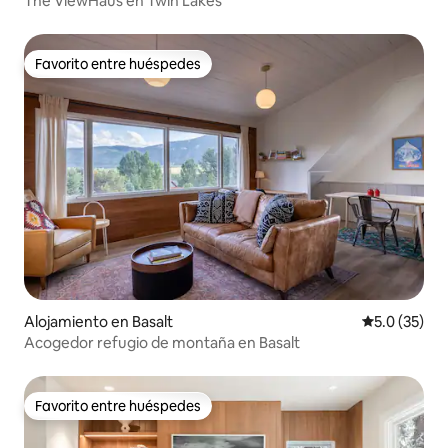
The ViewHaus en Twin Lakes
Favorito entre huéspedes
Favorito entre huéspedes
Alojamiento en Basalt
Calificación
5.0 (35)
Acogedor refugio de montaña en Basalt
Favorito entre huéspedes
Favorito entre huéspedes