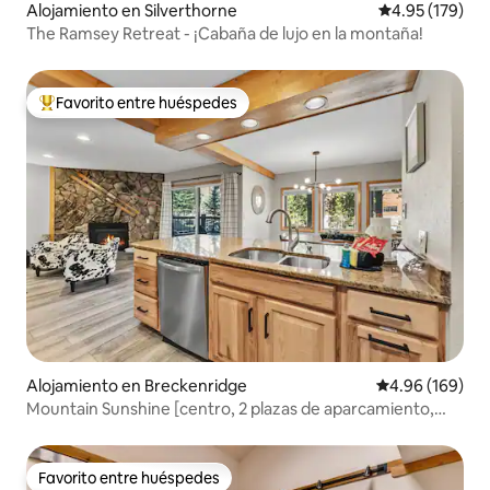
Alojamiento en Silverthorne
Calificación p
4.95 (179)
The Ramsey Retreat - ¡Cabaña de lujo en la montaña!
Favorito entre huéspedes
Favorito entre huéspedes preferido
Alojamiento en Breckenridge
Calificación pr
4.96 (169)
Mountain Sunshine [centro, 2 plazas de aparcamiento,
telecabina]
Favorito entre huéspedes
Favorito entre huéspedes