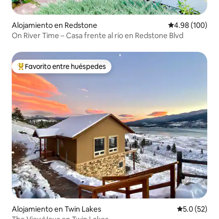
Alojamiento en Redstone
Calificación pr
4.98 (100)
On River Time – Casa frente al río en Redstone Blvd
Favorito entre huéspedes
Favorito entre huéspedes preferido
Alojamiento en Twin Lakes
Calificación
5.0 (52)