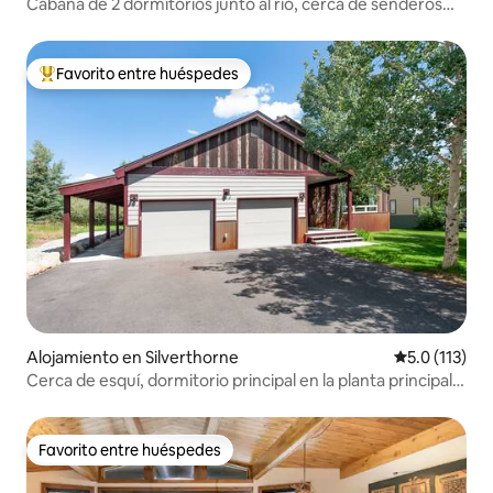
Cabaña de 2 dormitorios junto al río, cerca de senderos
con acceso a jacuzzi
Favorito entre huéspedes
Favorito entre huéspedes preferido
Alojamiento en Silverthorne
Calificación 
5.0 (113)
Cerca de esquí, dormitorio principal en la planta principal,
¡totalmente equipado!
Favorito entre huéspedes
Favorito entre huéspedes