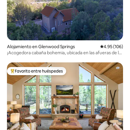
Alojamiento en Glenwood Springs
Calificación pr
4.95 (106)
¡Acogedora cabaña bohemia, ubicada en las afueras de la
ciudad!
Favorito entre huéspedes
Favorito entre huéspedes preferido