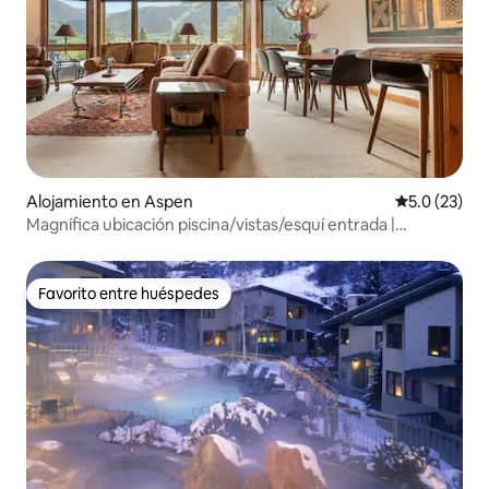
Alojamiento en Aspen
Calificación
5.0 (23)
Magnífica ubicación piscina/vistas/esquí entrada |
estacionamiento exterior
Favorito entre huéspedes
Favorito entre huéspedes