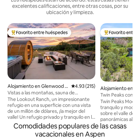
excelentes calificaciones, entre otras cosas, por su
ubicación y limpieza.
Favorito entre huéspedes
Favorito entre
Favorito entre huéspedes preferido
Favorito entre hu
Alojamiento en Glenwood S
Calificación promedio: 4.93 de 5
4.93 (215)
Alojamiento en C
prings
Vistas a las montañas, sauna de
Twin Peaks con jac
bienestar, jacuzzi, mascotas, patio con
The Lookout Ranch, un impresionante
panorámicas a Sop
Twin Peaks Moder
parrilla
refugio en una superficie con una vista
tranquilo y moder
de un millón de dólares, ¡la mejor del
sobre el valle de R
valle! Un refugio privado y tranquilo en la
panorámicas al mon
montaña, en medio de la vida silvestre y
Comodidades populares de las casas
montaña Elk. Esta 
con vistas impresionantes. Relájese en la
cuidadosamente d
vacacionales en Aspen
bañera de hidromasaje con increíbles
una bañera de hid