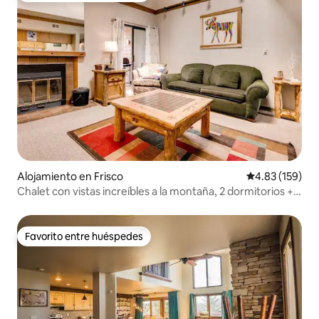
Alojamiento en Frisco
Calificación p
4.83 (159)
Chalet con vistas increíbles a la montaña, 2 dormitorios +
loft/3 baños
Favorito entre huéspedes
Favorito entre huéspedes