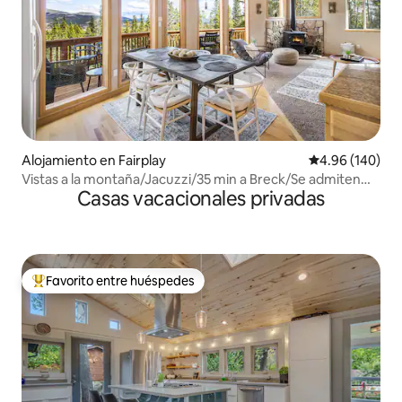
Alojamiento en Fairplay
Calificación pr
4.96 (140)
Vistas a la montaña/Jacuzzi/35 min a Breck/Se admiten
Casas vacacionales privadas
mascotas
Favorito entre huéspedes
Favorito entre huéspedes preferido