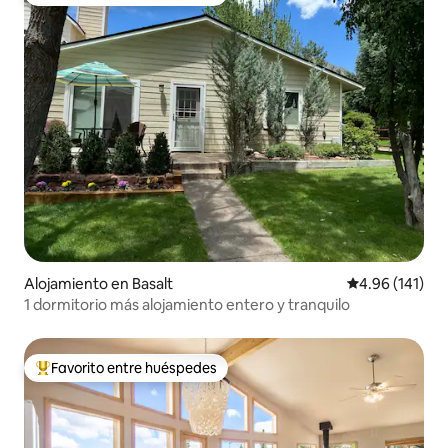
Favorito entre huéspedes preferido
Alojamiento en Basalt
Calificación p
4.96 (141)
1 dormitorio más alojamiento entero y tranquilo
Favorito entre huéspedes
Favorito entre huéspedes preferido