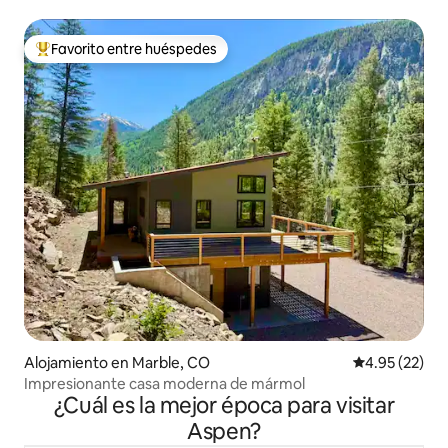
Favorito entre huéspedes
Favorito entre huéspedes preferido
Alojamiento en Marble, CO
Calificación 
4.95 (22)
Impresionante casa moderna de mármol
¿Cuál es la mejor época para visitar
Aspen?