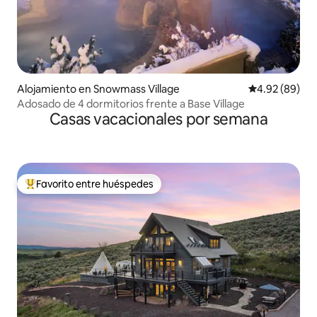
Alojamiento en Snowmass Village
Calificación p
4.92 (89)
Adosado de 4 dormitorios frente a Base Village
Casas vacacionales por semana
Favorito entre huéspedes
Favorito entre huéspedes preferido