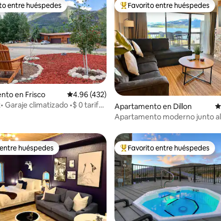
ito entre huéspedes
Favorito entre huéspedes
 entre huéspedes preferido
Favorito entre huéspedes prefe
4.84 de 5, 581 reseñas
nto en Frisco
Calificación promedio: 4.96 de 5, 432 reseñas
4.96 (432)
t• Garaje climatizado •$ 0 tarifas
Apartamento en Dillon
C
za y mascotas
Apartamento moderno junto al
 entre huéspedes
Favorito entre huéspedes
 entre huéspedes
Favorito entre huéspedes prefe