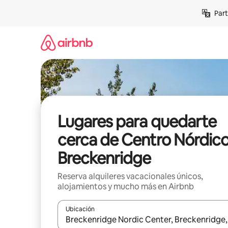
Omite
Part
el
contenido
Lugares para quedarte
cerca de Centro Nórdic
Breckenridge
Reserva alquileres vacacionales únicos,
alojamientos y mucho más en Airbnb
Ubicación
Cuando los resultados estén disponibles, navega co