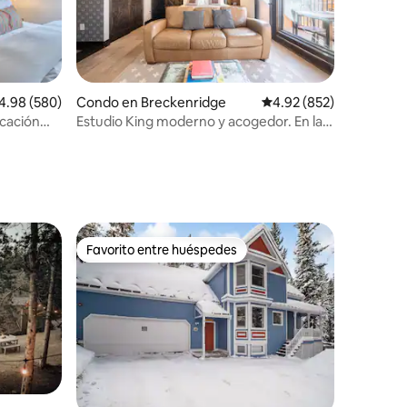
lificación promedio: 4.98 de 5, 580 reseñas
4.98 (580)
Condo en Breckenridge
Calificación promedio: 
4.92 (852)
icación
Estudio King moderno y acogedor. En la
ciudad. Frente a los remontes.
Favorito entre huéspedes
Favorito entre huéspedes