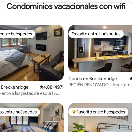
Condominios vacacionales con wifi
 entre huéspedes
Favorito entre huéspedes
 entre huéspedes
Favorito entre huéspedes
4.92 de 5, 347 reseñas
Condo en Breckenridge
C
RECIÉN RENOVADO - Apartame
 Breckenridge
Calificación promedio: 4.88 de 5, 497 reseñas
4.88 (497)
dormitorios - A pie de Peak 8
ecto a las pistas de esquí | A
ncia de Main St - Estudio
ito entre huéspedes
Favorito entre huéspedes
 entre huéspedes preferido
Favorito entre huéspedes prefe