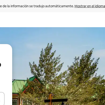
e de la información se tradujo automáticamente. 
Mostrar en el idioma
o
n las teclas de flecha hacia arriba y hacia abajo o explora con el tact