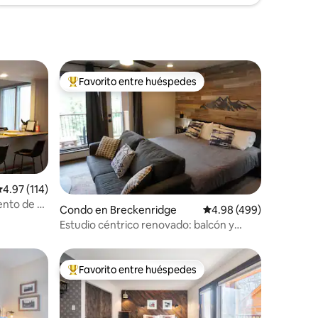
Favorito entre huéspedes
Favorito entre huéspedes preferido
alificación promedio: 4.97 de 5, 114 reseñas
4.97 (114)
nto de 2
Condo en Breckenridge
Calificación promedio: 
4.98 (499)
Estudio céntrico renovado: balcón y
aparcamiento gratuito
Favorito entre huéspedes
rido
Favorito entre huéspedes preferido