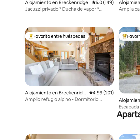
Alojamiento en Breckenridge
Calificación promedio:
5.0 (149)
Alojamien
e
Jacuzzi privado * Ducha de vapor *
Amplia ca
Fogata * Tranquilo
los huésp
Favorito entre huéspedes
Favor
Favorito entre huéspedes preferido
Favorito
Alojamiento en Breckenridg
Calificación promedio: 
4.99 (201)
e
Amplio refugio alpino - Dormitorio
Alojamien
principal en la planta principal - Con
Escapada 
jacuzzi
Aparta
(jacuzzi/s