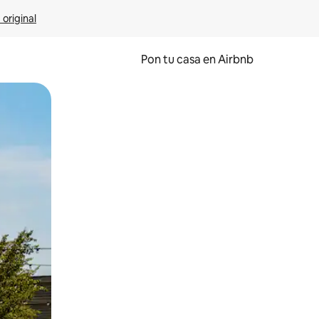
 original
Pon tu casa en Airbnb
o o desliza el dedo.