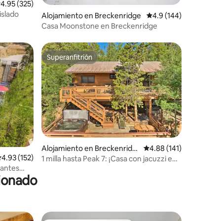
alificación promedio: 4.95 de 5, 325 reseñas
4.95 (325)
islado
Alojamiento en Breckenridge
Calificación promedio:
4.9 (144)
Casa Moonstone en Breckenridge
Superanfitrión
Superanfitrión
Alojamiento en Breckenridg
Calificación promedio: 
4.88 (141)
e
alificación promedio: 4.93 de 5, 152 reseñas
4.93 (152)
1 milla hasta Peak 7: ¡Casa con jacuzzi en
Breckenridge!
nantes
cionado