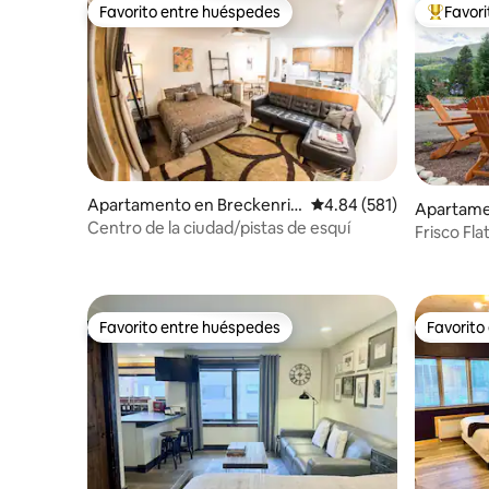
Favorito entre huéspedes
Favor
Favorito entre huéspedes
Favorito
Apartamento en Breckenrid
Calificación promedio: 
4.84 (581)
Apartame
ge
Centro de la ciudad/pistas de esquí
Frisco Fla
de limpie
Favorito entre huéspedes
Favorito
Favorito entre huéspedes
Favorito