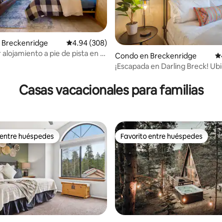
 Breckenridge
Calificación promedio: 4.94 de 5, 308 reseñas
4.94 (308)
alojamiento a pie de pista en 4
Condo en Breckenridge
Ca
Lodge
¡Escapada en Darling Breck! Ub
4.92 de 5, 293 reseñas
inmejorable + vistas
Casas vacacionales para familias
 entre huéspedes
Favorito entre huéspedes
 entre huéspedes
Favorito entre huéspedes