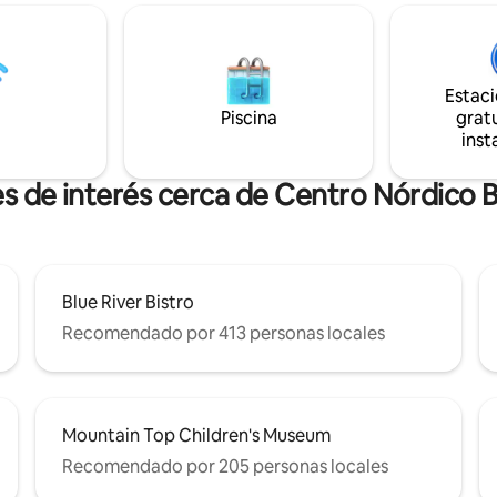
lájate con tres televisores de
ciudad para ir de compras o cenar
lana o aprovecha las
piscina y la bolera, etc. se enc
es del edificio, que incluyen
One Ski Hill Lodge. Espacioso
nteriores y exteriores, sauna y
apartamento de 1 dormitorio y 
itness. Convenientemente
que permite a los huéspedes t
Estac
unto al ascensor y a poca
mucho espacio para relajarse.
Piscina
gratu
a pie de Main Street y de
Lavadora/secadora
inst
s rutas de senderismo.
es de interés cerca de Centro Nórdico 
Blue River Bistro
Recomendado por 413 personas locales
Mountain Top Children's Museum
Recomendado por 205 personas locales