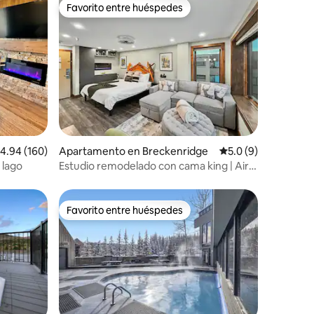
Favorito entre huéspedes
rido
Favorito entre huéspedes
alificación promedio: 4.94 de 5, 160 reseñas
4.94 (160)
Apartamento en Breckenridge
Calificación promed
5.0 (9)
 lago
Estudio remodelado con cama king | Aire
acondicionado | Acceso directo a las
pistas de esquí | Peak 9
Favorito entre huéspedes
rido
Favorito entre huéspedes