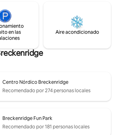
. La
autobús gratuita. Acceso al centro de la
uentran en
ciudad en autobús urbano gratuito, a pie
o en coche. Accede a Cucumber Gulch
2 baños
para hacer senderismo al final de la calle.
ener
Al lado del centro nórdico. Dos plazas de
ionamiento
aparcamiento sin asignar. ¡Vibraciones de
ito en las
Aire acondicionado
esquí retro!
alaciones
Breckenridge
Centro Nórdico Breckenridge
Recomendado por 274 personas locales
Breckenridge Fun Park
Recomendado por 181 personas locales