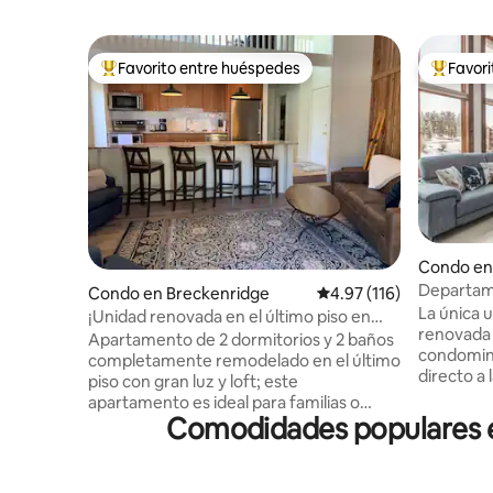
Favorito entre huéspedes
Favor
Favorito entre huéspedes preferido
Favorito
Condo en
Departam
Condo en Breckenridge
Calificación promedio: 
4.97 (116)
directo a 
La única
¡Unidad renovada en el último piso en
spa y gim
renovada 
Gold Camp II!
Apartamento de 2 dormitorios y 2 baños
condomini
completamente remodelado en el último
directo a 
piso con gran luz y loft; este
encuentra
apartamento es ideal para familias o
Snowflake
Comodidades populares en
parejas que buscan aventuras en la
abovedado
montaña. Convenientemente ubicado
baños co
en Ski Hill Road, camina 0,4 millas hasta la
elegantes
base del Peak 8, toma el servicio de