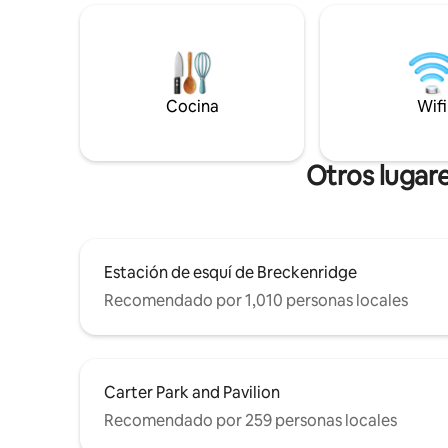
unidad. Re
transporte a 100 yardas al otro lado de la
pantalla p
calle o salta a la pista 4 O'Clock para
comodidad
esquiar todo el día. El apartamento
jacuzzis i
incluye un armario de esquí en el primer
sala de f
piso, wifi gratuito, TV, sábanas, toallas y 2
ubicado j
Cocina
Wifi
plazas de aparcamiento. Jacuzzi y sauna
distancia 
comunitarios. La lavandería se encuentra
numerosa
en la planta baja del edificio.
Otros lugar
Estación de esquí de Breckenridge
Recomendado por 1,010 personas locales
Carter Park and Pavilion
Recomendado por 259 personas locales