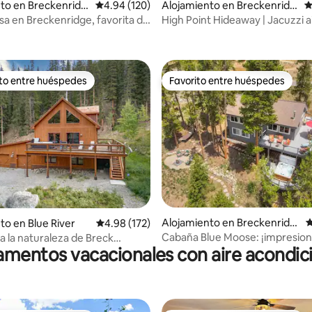
 5.0 de 5, 149 reseñas
to en Breckenridg
Calificación promedio: 4.94 de 5, 120 reseñas
4.94 (120)
Alojamiento en Breckenridg
C
e
sa en Breckenridge, favorita de
High Point Hideaway | Jacuzzi a
edes* ¡Con jacuzzi!
ito entre huéspedes
Favorito entre huéspedes
 entre huéspedes preferido
Favorito entre huéspedes
4.99 de 5, 201 reseñas
Alojamiento en Breckenridg
C
to en Blue River
Calificación promedio: 4.98 de 5, 172 reseñas
4.98 (172)
e
Cabaña Blue Moose: ¡impresio
a la naturaleza de Breck
mentos vacacionales con aire acondi
vistas a la estación de esquí!
ala de juegos/teatro)