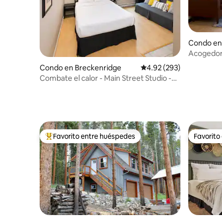
Condo en
Acogedor 
O'Clock 
Condo en Breckenridge
Calificación promedio: 
4.92 (293)
Combate el calor - Main Street Studio -
Aire acondicionado + estacionamiento
Favorito entre huéspedes
Favorito
Favorito entre huéspedes preferido
Favorito