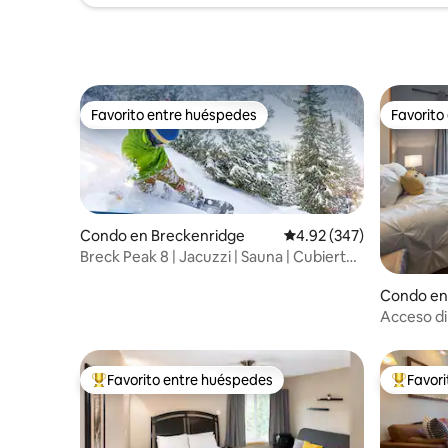
Favorito entre huéspedes
Favorito
Favorito entre huéspedes
Favorito
Condo en Breckenridge
Calificación promedio: 
4.92 (347)
Breck Peak 8 | Jacuzzi | Sauna | Cubierta
con vistas
Condo en
Acceso dir
poca dista
Premium
Favorito entre huéspedes
Favor
Favorito entre huéspedes preferido
Favorito