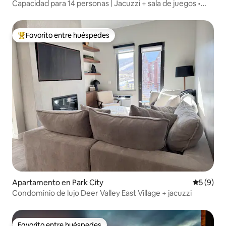
Capacidad para 14 personas | Jacuzzi + sala de juegos •
Silver Creek
Favorito entre huéspedes
Favorito entre huéspedes preferido
Apartamento en Park City
Calificac
5 (9)
Condominio de lujo Deer Valley East Village + jacuzzi
Favorito entre huéspedes