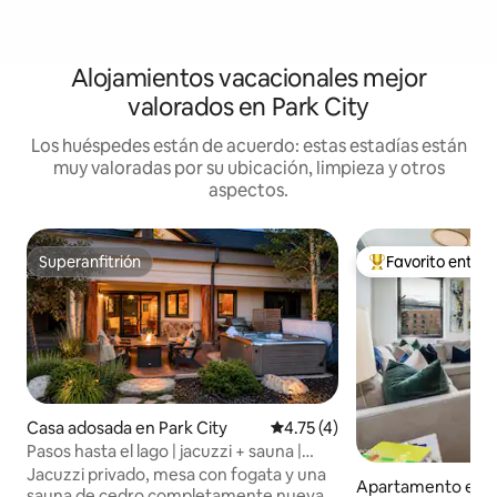
Alojamientos vacacionales mejor
valorados en Park City
Los huéspedes están de acuerdo: estas estadías están
muy valoradas por su ubicación, limpieza y otros
aspectos.
Superanfitrión
Favorito entre
Superanfitrión
Favorito entre hu
Casa adosada en Park City
Calificación promedio: 4.75 de
4.75 (4)
Pasos hasta el lago | jacuzzi + sauna |
Deer Valley
Jacuzzi privado, mesa con fogata y una
Apartamento en P
sauna de cedro completamente nueva