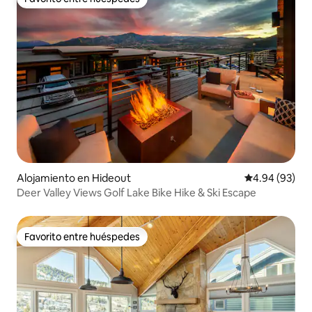
Favorito entre huéspedes
Alojamiento en Hideout
Calificación p
4.94 (93)
Deer Valley Views Golf Lake Bike Hike & Ski Escape
Favorito entre huéspedes
Favorito entre huéspedes