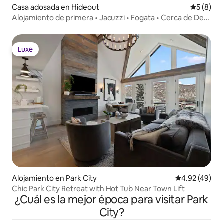
Casa adosada en Hideout
Calificac
5 (8)
Alojamiento de primera • Jacuzzi • Fogata • Cerca de Deer
Valley
Luxe
Luxe
Alojamiento en Park City
Calificación 
4.92 (49)
Chic Park City Retreat with Hot Tub Near Town Lift
¿Cuál es la mejor época para visitar Park
City?