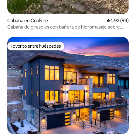
Cabaña en Coalville
Calificación p
4.92 (99)
Cabaña de girasoles con bañera de hidromasaje sobre
Park City
Favorito entre huéspedes
Favorito entre huéspedes