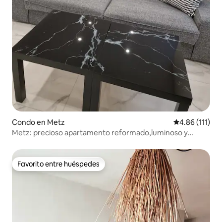
Condo en Metz
Calificación p
4.86 (111)
Metz: precioso apartamento reformado,luminoso y
acogedor
Favorito entre huéspedes
Favorito entre huéspedes