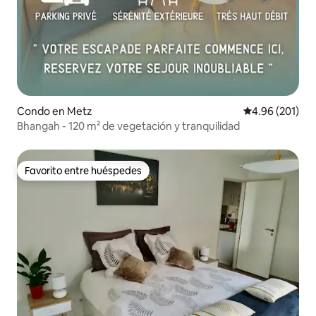
Condo en Metz
Calificación pr
4.96 (201)
Bhangah - 120 m² de vegetación y tranquilidad
Favorito entre huéspedes
Favorito entre huéspedes