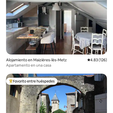
Alojamiento en Maizières-lès-Metz
Calificación p
4.83 (126)
Apartamento en una casa
Favorito entre huéspedes
Favorito entre huéspedes preferido