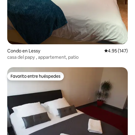
Condo en Lessy
Calificación p
4.95 (147)
casa del papy , appartement, patio
Favorito entre huéspedes
Favorito entre huéspedes