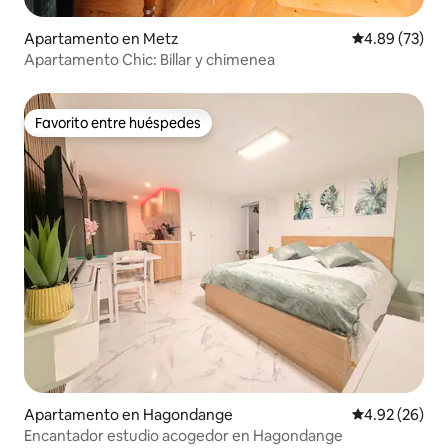
Apartamento en Metz
Calificación p
4.89 (73)
Apartamento Chic: Billar y chimenea
Favorito entre huéspedes
Favorito entre huéspedes
Apartamento en Hagondange
Calificación p
4.92 (26)
Encantador estudio acogedor en Hagondange