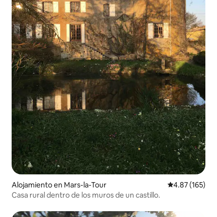
Alojamiento en Mars-la-Tour
Calificación p
4.87 (165)
Casa rural dentro de los muros de un castillo.