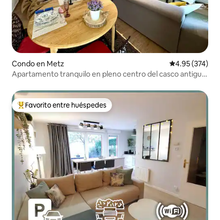
Condo en Metz
Calificación pr
4.95 (374)
Apartamento tranquilo en pleno centro del casco antiguo
de Metz
Favorito entre huéspedes
Favorito entre huéspedes preferido