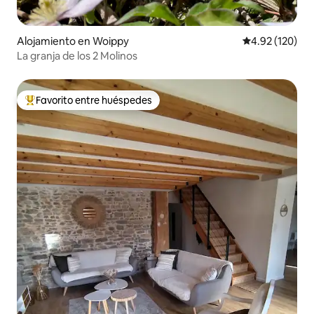
Alojamiento en Woippy
Calificación p
4.92 (120)
La granja de los 2 Molinos
Favorito entre huéspedes
Favorito entre huéspedes preferido