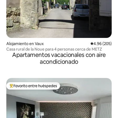
Alojamiento en Vaux
Calificación pr
4.96 (205)
Casa rural de la Noue para 4 personas cerca de METZ
Apartamentos vacacionales con aire
acondicionado
Favorito entre huéspedes
Favorito entre huéspedes preferido