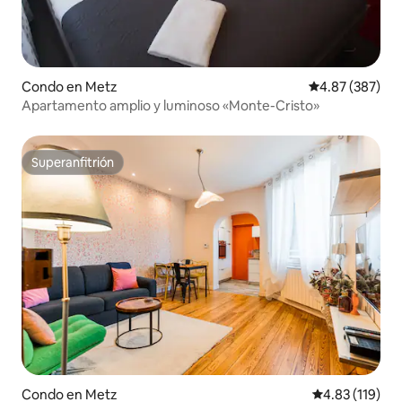
Condo en Metz
Calificación pr
4.87 (387)
Apartamento amplio y luminoso «Monte-Cristo»
Superanfitrión
Superanfitrión
Condo en Metz
Calificación p
4.83 (119)