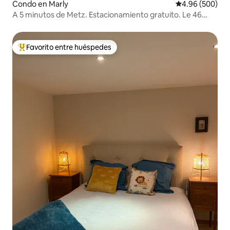
Condo en Marly
Calificación pr
4.96 (500)
A 5 minutos de Metz. Estacionamiento gratuito. Le 46
Marly T2 acogedor
Favorito entre huéspedes
Favorito entre huéspedes preferido