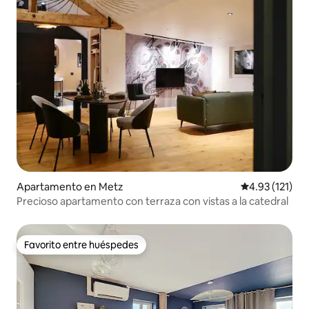
Apartamento en Metz
Calificación p
4.93 (121)
Precioso apartamento con terraza con vistas a la catedral
Favorito entre huéspedes
Favorito entre huéspedes