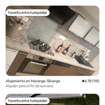
Favorito entre huéspedes
Favorito entre huéspedes
Alojamiento en Marange-Silvange
Calificación p
4.78 (119)
Alquiler para el fin de semana
Favorito entre huéspedes
Favorito entre huéspedes