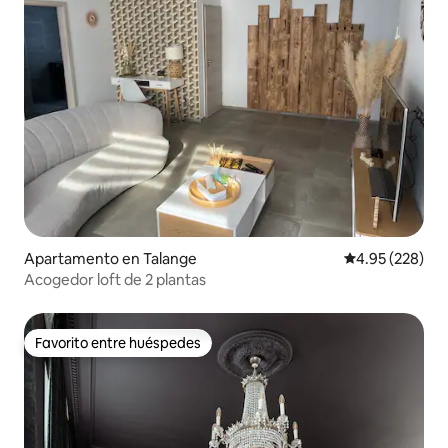
Apartamento en Talange
Calificación pr
4.95 (228)
Acogedor loft de 2 plantas
Favorito entre huéspedes
Favorito entre huéspedes