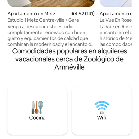
Apartamento en Metz
Calificación promedio: 4.92 de 5
4.92 (141)
Apartamento en 
Estudio 1 Metz Centre-ville / Gare
La Vue En Rose – V
tranquilidad
Venga a descubrir este estudio
La Vue en Rose es 
completamente renovado con buen
encanto en el cor
gusto y equipamientos de calidad que
histórico de Metz,
combinan la modernidad y el encanto de
las comodidades, i
Comodidades populares en alquileres
lo antiguo. Se encuentra en la calle Saint
escapada. Este nido de 20 m²,
Gengoulf en un pequeño condominio
cuidadosamente d
vacacionales cerca de Zoológico de
tranquilo y situado en el corazón de la
espíritu de una hab
Amnéville
ciudad de Metz, a medio camino entre la
pero mejor: íntimo
estación de tren (8 minutos a pie) y el
personalidad. 📍 Ubicado en el 3er piso
centro peatonal (5 minutos a pie). Esta
sin ascensor (el es
ubicación satisfará los deseos de todos,
a 150 m de la catedral. 🚗 Se le 
la proximidad a la estación de tren y las
una guía de llegad
principales carreteras, así como bares,
el estacionamient
restaurantes y monumentos culturales a
a sus necesidades 
pocos pasos.
P+R).
Cocina
Wifi