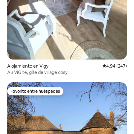
Alojamiento en Vigy
Calificación pr
4.94 (247)
Au ViGîte, gîte de village cosy
Favorito entre huéspedes
Favorito entre huéspedes