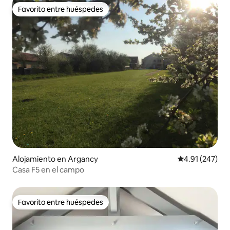
Favorito entre huéspedes
Favorito entre huéspedes
Alojamiento en Argancy
Calificación p
4.91 (247)
Casa F5 en el campo
Favorito entre huéspedes
Favorito entre huéspedes