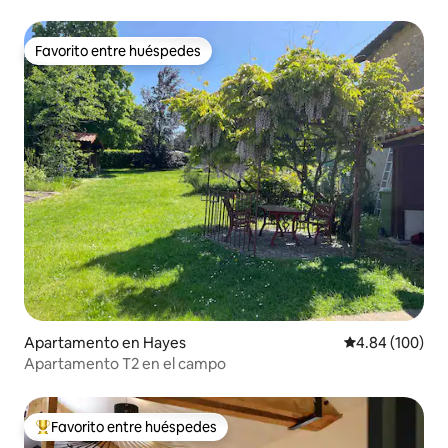
Favorito entre huéspedes
Favorito entre huéspedes
Apartamento en Hayes
Calificación pr
4.84 (100)
Apartamento T2 en el campo
Favorito entre huéspedes
Favorito entre huéspedes preferido