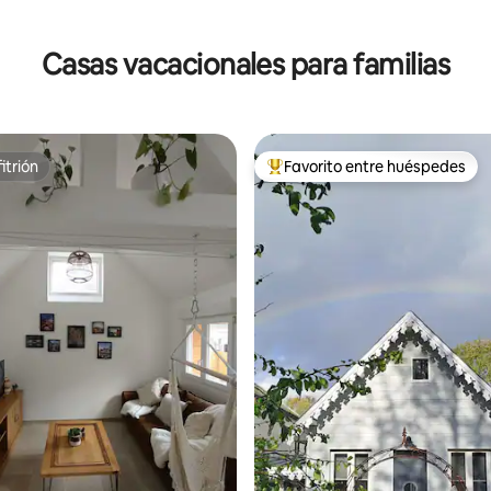
4.75 de 5, 269 reseñas
Casas vacacionales para familias
itrión
Favorito entre huéspedes
itrión
Favorito entre huéspedes prefe
4.87 de 5, 153 reseñas