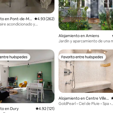
nto en Pont-de-Me
Calificación promedio: 4.93 de 5, 262 reseñas
4.93 (262)
aire acondicionado y
ento
Alojamiento en Amiens
Jardín y aparcamiento de una 
 entre huéspedes
Favorito entre huéspedes
 entre huéspedes
Favorito entre huéspedes
Alojamiento en Centre Ville
C
Amiens
GoldPearl • Ciel de Pluie • Spa •
Estacionamiento
4.96 de 5, 193 reseñas
to en Dury
Calificación promedio: 4.92 de 5, 121 reseñas
4.92 (121)