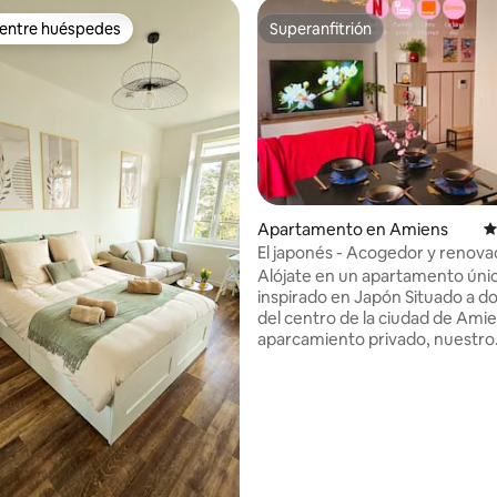
 entre huéspedes
Superanfitrión
 entre huéspedes
Superanfitrión
Apartamento en Amiens
C
El japonés - Acogedor y renovad
4K + Estacionamiento
Alójate en un apartamento úni
inspirado en Japón Situado a dos pasos
del centro de la ciudad de Ami
aparcamiento privado, nuestro
alojamiento le ofrece un fácil a
pie a la catedral, al barrio de Sa
zoológico de Amiens. Disfrutará de un
apartamento cómodo y lumino
4.95 de 5, 194 reseñas
decorado con esmero en un esp
japonés, con Netflix 4K y conex
banda ancha. Para sus noches,