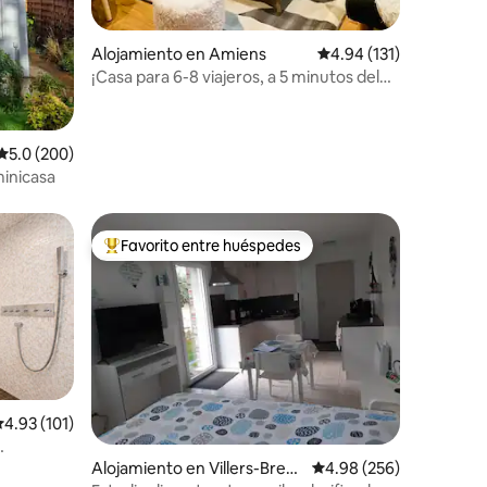
Alojamiento en Amiens
Calificación promedio: 
4.94 (131)
¡Casa para 6-8 viajeros, a 5 minutos del
centro de la ciudad!
Calificación promedio: 5.0 de 5, 200 reseñas
5.0 (200)
minicasa
Favorito entre huéspedes
Favorito entre huéspedes preferido
alificación promedio: 4.93 de 5, 101 reseñas
4.93 (101)
Alojamiento en Villers-Breto
Calificación promedio: 
4.98 (256)