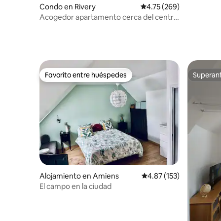
Condo en Rivery
Calificación promedio: 
4.75 (269)
Acogedor apartamento cerca del centro
de Amiens (1⭐️)
Favorito entre huéspedes
Superanf
Favorito entre huéspedes
Superanf
Alojamiento en Amiens
Calificación promedio: 
4.87 (153)
El campo en la ciudad