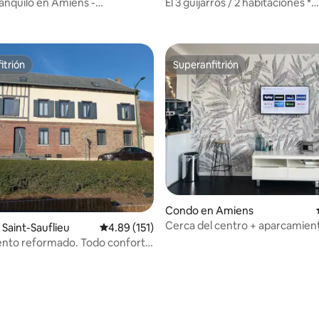
ns
ranquilo en Amiens -
El 3 guijarros / 2 habitaciones *
4.91 de 5, 354 reseñas
ento privado
Hipercentro*
itrión
Superanfitrión
itrión
Superanfitrión
Condo en Amiens
Cerca del centro + aparcamien
Saint-Sauflieu
Calificación promedio: 4.89 de 5, 151 reseñas
4.89 (151)
gratuito + ropa de cama y toall
nto reformado. Todo confort,