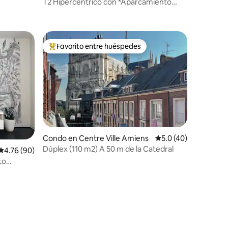
ns
T2 Hipercéntrico con *Aparcamiento
Privado y Canal Plus*
Favorito entre huéspedes
Favorito entre huéspedes preferido
Condo en Centre Ville Amiens
Calificación promedi
5.0 (40)
Dúplex (110 m2) A 50 m de la Catedral
Calificación promedio: 4.76 de 5, 90 reseñas
4.76 (90)
to
as