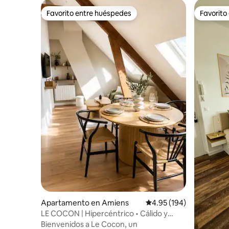
Favorito entre huéspedes
Favorito
Favorito entre huéspedes
Favorito
Apartamento en Amiens
Calificación promedio: 
4.95 (194)
LE COCON | Hipercéntrico • Cálido y
atípico
Bienvenidos a Le Cocon, un