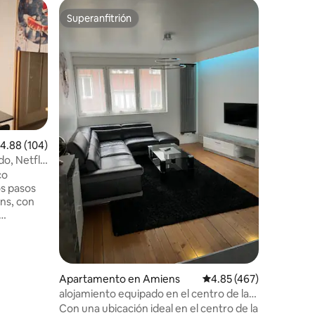
Alojamie
Superanfitrión
Favorit
Superanfitrión
Favorit
entre Vil
Les Terra
Las terra
Apartame
equipado 
que ofre
Amiens. Situado frent
tren, a 7
Amiens, a
Jules Ver
alificación promedio: 4.88 de 5, 104 reseñas
4.88 (104)
parque Saint Pier
o, Netflix
gran sala
co
vistas a 
vistas a 1 te
ens, con
de cama y
cceso a
int-Leu o al
so,
Apartamento en Amiens
Calificación promedio: 
4.85 (467)
íritu
alojamiento equipado en el centro de la
ión de
ciudad
Con una ubicación ideal en el centro de la
 una cama