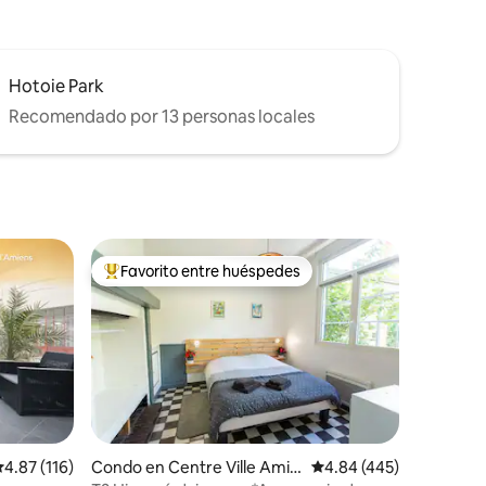
Hotoie Park
Recomendado por 13 personas locales
Favorito entre huéspedes
Favorito entre huéspedes preferido
alificación promedio: 4.87 de 5, 116 reseñas
4.87 (116)
Condo en Centre Ville Amie
Calificación promedio: 
4.84 (445)