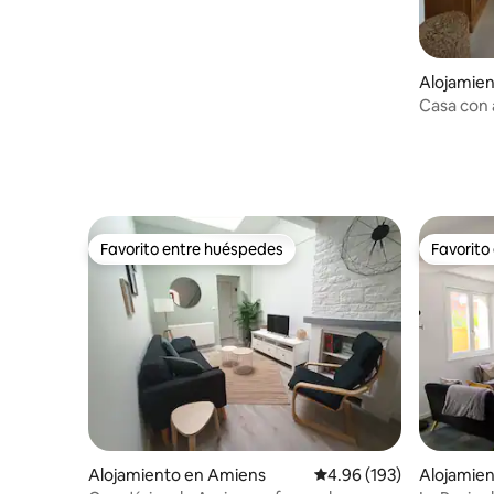
Alojamie
tz
Casa con 
aparcami
Favorito entre huéspedes
Favorito
Favorito entre huéspedes
Favorito
Alojamiento en Amiens
Calificación promedio: 
4.96 (193)
Alojamien