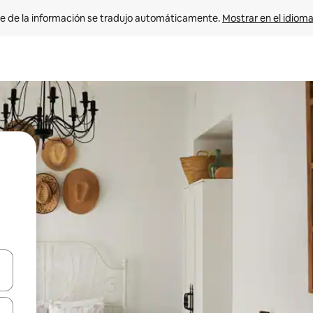
e de la información se tradujo automáticamente. 
Mostrar en el idioma
n las teclas de flecha hacia arriba y hacia abajo o explora con el tact