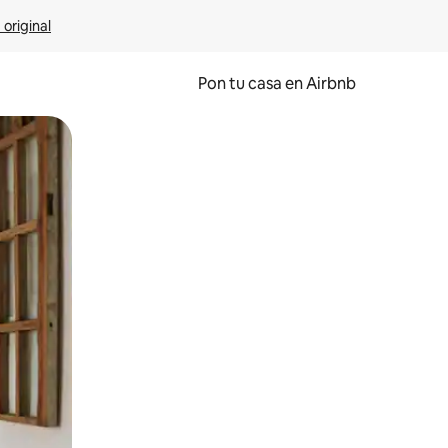
 original
Pon tu casa en Airbnb
o o desliza el dedo.