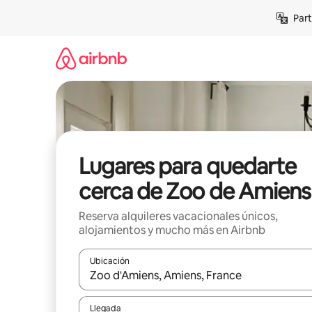
Omite
Part
el
contenido
Lugares para quedarte
cerca de Zoo de Amiens
Reserva alquileres vacacionales únicos,
alojamientos y mucho más en Airbnb
Ubicación
Cuando los resultados estén disponibles, navega co
Llegada