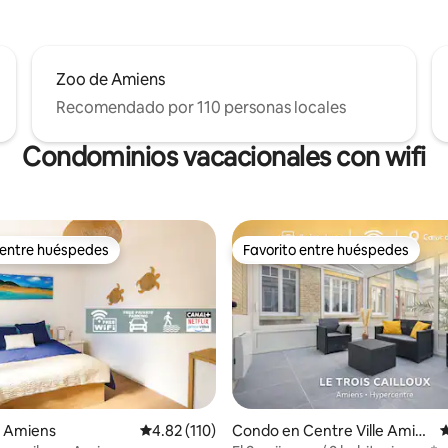
Zoo de Amiens
Recomendado por 110 personas locales
Condominios vacacionales con wifi
 entre huéspedes
Favorito entre huéspedes
 entre huéspedes
Favorito entre huéspedes
 Amiens
Calificación promedio: 4.82 de 5, 110 reseñas
4.82 (110)
Condo en Centre Ville Amie
C