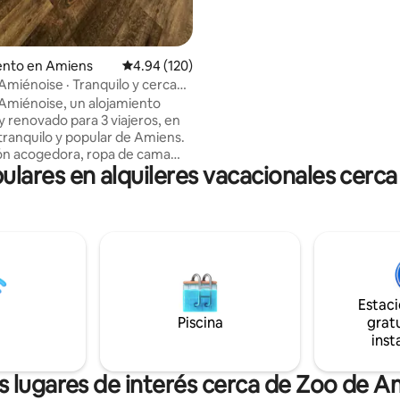
king size con colchón Emma le 
una comodidad excepcional y 
inolvidables.
nto en Amiens
Calificación promedio: 4.94 de 5, 120 reseñas
4.94 (120)
 Amiénoise · Tranquilo y cerca
o
 Amiénoise, un alojamiento
y renovado para 3 viajeros, en
 tranquilo y popular de Amiens.
ón acogedora, ropa de cama
ares en alquileres vacacionales cerc
espacio de trabajo dedicado. A
utos del centro: catedrales de
e y Saint-Leu a pie, estación
20 min a pie o a 15 min en
la noche y los fines de semana, o
acionamiento del Cirque Jules
uito las 24 horas del día. Su
Estac
e paz en Amiens le espera.
Piscina
gratu
inst
s lugares de interés cerca de Zoo de A