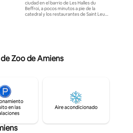
ciudad en el barrio de Les Halles du
garantiza
Beffroi, a pocos minutos a pie de la
noches
catedral y los restaurantes de Saint Leu.
Alojamiento reformado y con todas las
comodidades necesarias para pasar una
agradable estancia. Salón con pantalla
plana, cocina abierta con isla totalmente
equipada: placa de cocción, campana
extractora, horno, lavavajillas,
microondas y lavadora. Habitación con
a de Zoo de Amiens
pantalla plana y vestidor. Cuarto de baño
con bañera y lavabo de mármol.
ionamiento
ito en las
Aire acondicionado
alaciones
miens