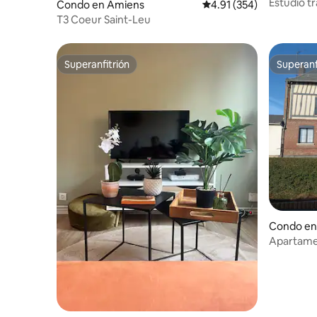
Estudio t
Condo en Amiens
Calificación promedio: 
4.91 (354)
Aparcami
T3 Coeur Saint-Leu
Superanfitrión
Superanf
Superanfitrión
Superanf
Condo en 
Apartame
110 m²