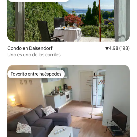
Favorito entre huéspedes preferido
Condo en Daisendorf
Calificación pr
4.98 (198)
Uno es uno de los carriles
Favorito entre huéspedes
Favorito entre huéspedes