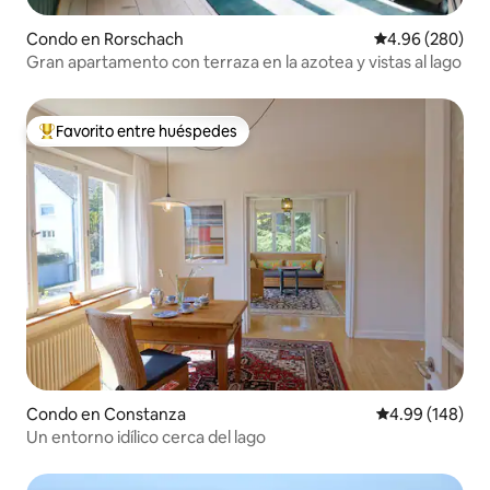
Condo en Rorschach
Calificación pr
4.96 (280)
Gran apartamento con terraza en la azotea y vistas al lago
Favorito entre huéspedes
Favorito entre huéspedes preferido
Condo en Constanza
Calificación pr
4.99 (148)
Un entorno idílico cerca del lago