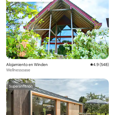
Favorito entre huéspedes
Alojamiento en Winden
Calificación p
4.9 (548)
Wellnessoase
Superanfitrión
Superanfitrión