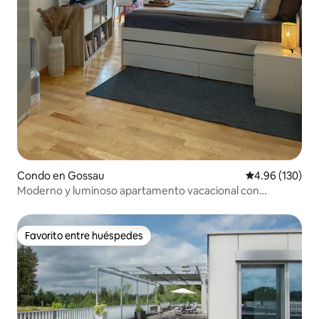
Condo en Gossau
Calificación pr
4.96 (130)
Moderno y luminoso apartamento vacacional con
aparcamiento gratuito
Favorito entre huéspedes
Favorito entre huéspedes