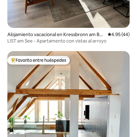
Alojamiento vacacional en Kressbronn am Bod
Calificación 
4.95 (44)
ensee
LIST am See - Apartamento con vistas al arroyo
Favorito entre huéspedes
Favorito entre huéspedes preferido