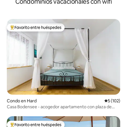
Condominios vacacionales con wifi
Favorito entre huéspedes
Favorito entre huéspedes preferido
Condo en Hard
Calificació
5 (102)
Casa Bodensee - acogedor apartamento con plaza de
aparcamiento
Favorito entre huéspedes