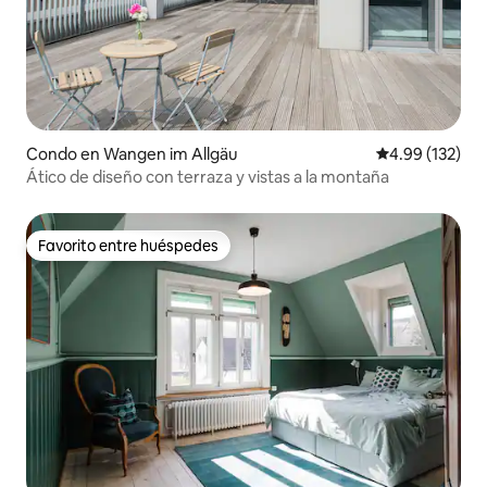
Condo en Wangen im Allgäu
Calificación p
4.99 (132)
Ático de diseño con terraza y vistas a la montaña
Favorito entre huéspedes
Favorito entre huéspedes