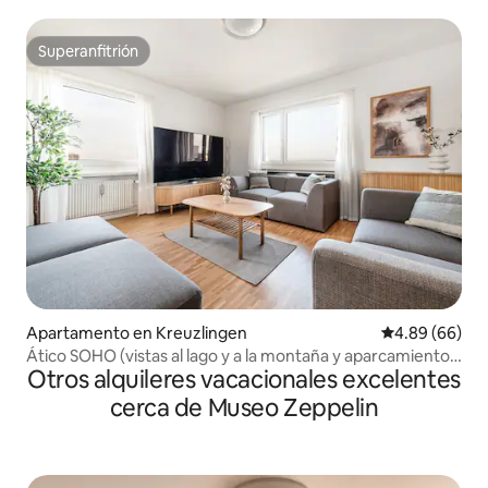
Superanfitrión
Superanfitrión
Apartamento en Kreuzlingen
Calificación p
4.89 (66)
Ático SOHO (vistas al lago y a la montaña y aparcamiento
Otros alquileres vacacionales excelentes
gratuito)
cerca de Museo Zeppelin