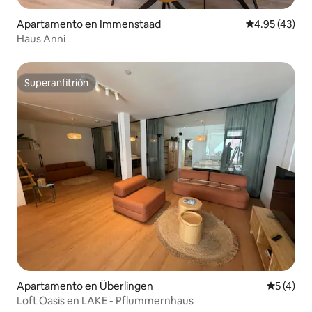
Apartamento en Immenstaad
Calificación 
4.95 (43)
Haus Anni
Superanfitrión
Superanfitrión
Apartamento en Überlingen
Calificac
5 (4)
Loft Oasis en LAKE - Pflummernhaus