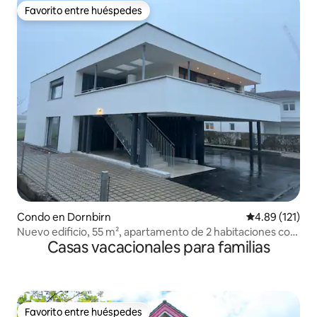
Favorito entre huéspedes
Favorito entre huéspedes
Condo en Dornbirn
Calificación p
4.89 (121)
Nuevo edificio, 55 m², apartamento de 2 habitaciones con
Casas vacacionales para familias
balcón grande
Favorito entre huéspedes