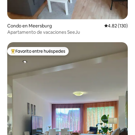
Condo en Meersburg
Calificación p
4.82 (130)
Apartamento de vacaciones SeeJu
Favorito entre huéspedes
Favorito entre huéspedes preferido