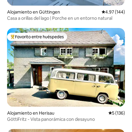
Alojamiento en Güttingen
Calificación pr
4.97 (144)
Casa a orillas del lago | Porche en un entorno natural
Favorito entre huéspedes
Favorito entre huéspedes preferido
Alojamiento en Herisau
Calificació
5 (136)
GöttiFritz - Vista panorámica con desayuno