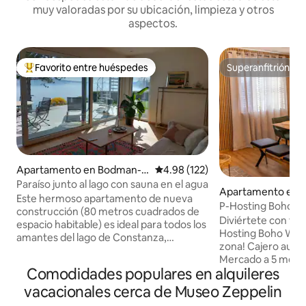
muy valoradas por su ubicación, limpieza y otros
aspectos.
Favorito entre huéspedes
Superanfitrión
Favorito entre huéspedes preferido
Superanfitrión
Apartamento en Bodman-L
Calificación promedio: 4.98 de 5
4.98 (122)
udwigshafen
Paraíso junto al lago con sauna en el agua
Apartamento en S
Este hermoso apartamento de nueva
P-Hosting Boho Vi
construcción (80 metros cuadrados de
Diviértete con toda
espacio habitable) es ideal para todos los
Hosting Boho Wibes (2
amantes del lago de Constanza,
zona! Cajero automático de 1 metro
excursionistas, ciclistas de montaña y
Mercado a 5 metro
amantes de la naturaleza. Destinos
Comodidades populares en alquileres
metros Pizzería a 
turísticos como la garganta de María, la
Parque de juegos 
vacacionales cerca de Museo Zeppelin
isla de Mainau y Constanza se
distancia Iglesia a
encuentran en las inmediaciones.