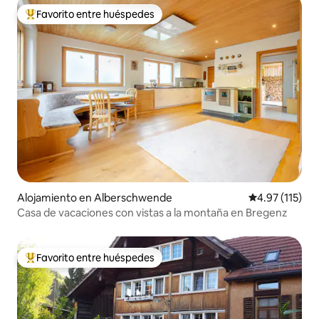
Favorito entre huéspedes
Favorito entre huéspedes preferido
Alojamiento en Alberschwende
Calificación p
4.97 (115)
Casa de vacaciones con vistas a la montaña en Bregenz
Favorito entre huéspedes
Favorito entre huéspedes preferido