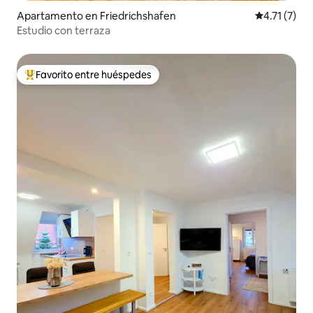
Apartamento en Friedrichshafen
Calificación
4.71 (7)
Estudio con terraza
Favorito entre huéspedes
Favorito entre huéspedes preferido