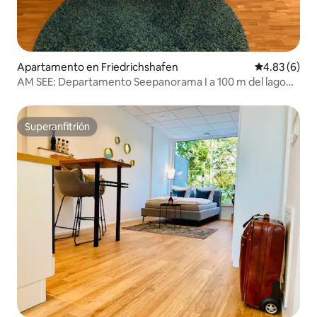
Apartamento en Friedrichshafen
Calificación
4.83 (6)
AM SEE: Departamento Seepanorama I a 100 m del lago
de Constanza
Superanfitrión
Superanfitrión