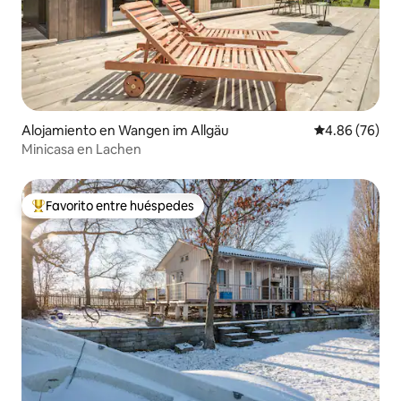
Alojamiento en Wangen im Allgäu
Calificación p
4.86 (76)
Minicasa en Lachen
Favorito entre huéspedes
Favorito entre huéspedes preferido