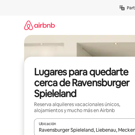
Omite
Part
el
contenido
Lugares para quedarte
cerca de Ravensburger
Spieleland
Reserva alquileres vacacionales únicos,
alojamientos y mucho más en Airbnb
Ubicación
Cuando los resultados estén disponibles, navega co