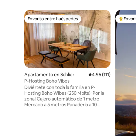
Favorito entre huéspedes
Favor
Favorito entre huéspedes
Favorito
Apartamento en Schlier
Calificación promedio: 
4.95 (111)
P-Hosting Boho Vibes
Diviértete con toda la familia en P-
Hosting Boho Wibes (250 Mbits) ¡Por la
zona! Cajero automático de 1 metro
Mercado a 5 metros Panadería a 10
metros Pizzería a 50 metros de distancia
Parque de juegos a 50 metros de
distancia Iglesia a 50 metros de distancia
Lago a 100 metros Campo de fútbol de
ocio a 200 metros Estación DE servicio A