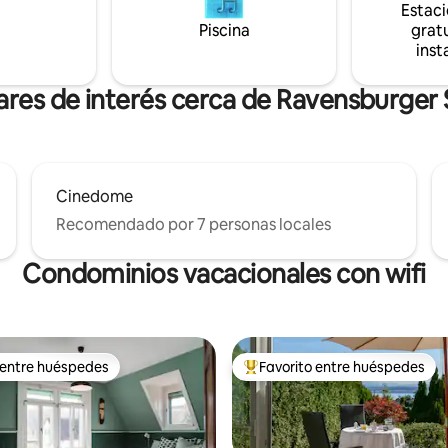
Estac
, Heiden y St. Gallen
Piscina
gratu
ás una variedad de opciones
inst
s y restaurantes para todos
.
ares de interés cerca de Ravensburger 
Cinedome
Recomendado por 7 personas locales
Condominios vacacionales con wifi
 entre huéspedes
Favorito entre huéspedes
 entre huéspedes
Favorito entre huéspedes prefe