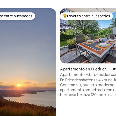
ito entre huéspedes
Favorito entre huéspedes
 entre huéspedes preferido
Favorito entre huéspedes prefe
4.95 de 5, 111 reseñas
Apartamento en Friedrichs
C
hafen
Apartamento «Gardenside» con
grande a 3 km del lago
En Friedrichshafen (a 4 km del 
Constanza), nuestro moderno
apartamento amueblado con u
hermosa terraza (30 metros c
con vistas al campo te espera p
relajes. Bicicletas eléctricas: habitación
cerrada con teclado + enchufe
cargar. Apto para niños (cuna, 2 sillas