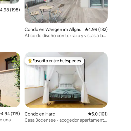
alificación promedio: 4.98 de 5, 198 reseñas
4.98 (198)
Condo en Wangen im Allgäu
Calificación promedio: 
4.99 (132)
Ático de diseño con terraza y vistas a la
montaña
Favorito entre huéspedes
Favorito entre huéspedes preferido
alificación promedio: 4.94 de 5, 119 reseñas
4.94 (119)
Condo en Hard
Calificación promedio
5.0 (101)
de una
Casa Bodensee - acogedor apartamento
con plaza de aparcamiento