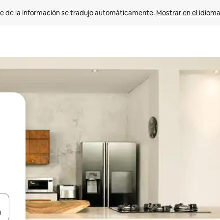
e de la información se tradujo automáticamente. 
Mostrar en el idioma
n las teclas de flecha hacia arriba y hacia abajo o explora con el tact