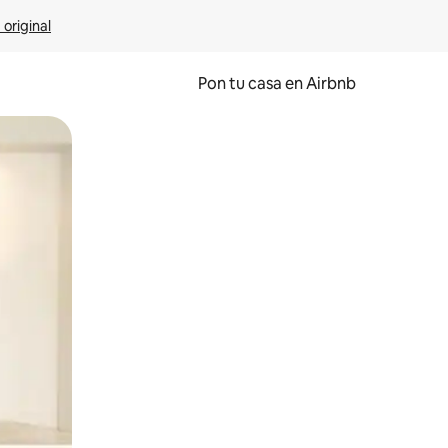
 original
Pon tu casa en Airbnb
o o desliza el dedo.