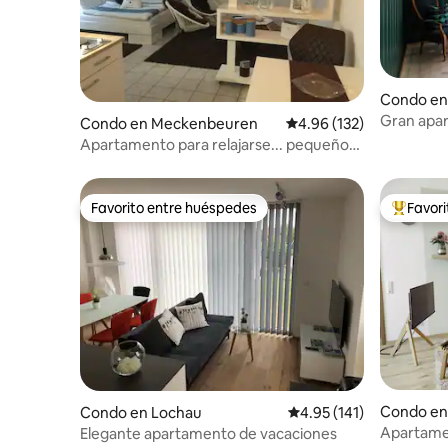
Condo en
Gran apar
Condo en Meckenbeuren
Calificación promedio: 
4.96 (132)
azotea y v
Apartamento para relajarse... pequeño
pero bonito
Favorito entre huéspedes
Favor
Favorito entre huéspedes
Favorito
Condo en
Condo en Lochau
Calificación promedio: 
4.95 (141)
Apartame
Elegante apartamento de vacaciones