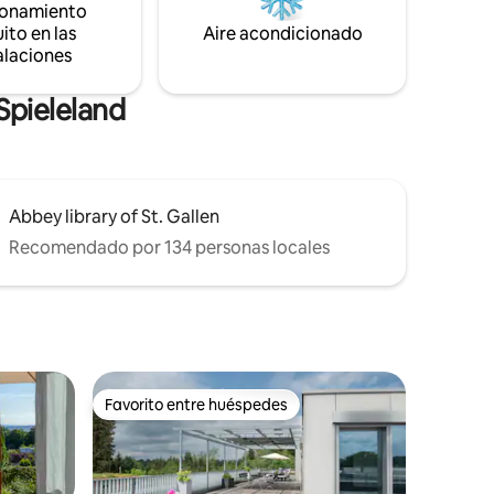
ionamiento
ito en las
Aire acondicionado
alaciones
Spieleland
Abbey library of St. Gallen
Recomendado por 134 personas locales
Favorito entre huéspedes
rido
Favorito entre huéspedes