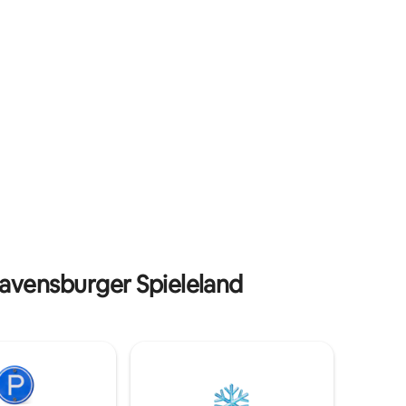
microondas, refrigerador, cafetera y
+
tetera. El centro del pueblo (transporte
teclado,
público, panadería y pizzería) se puede
+
llegar a pie en dos minutos y es la pinta
e granja
inicial para muchas actividades en la
staurantes
región.
Ravensburger Spieleland