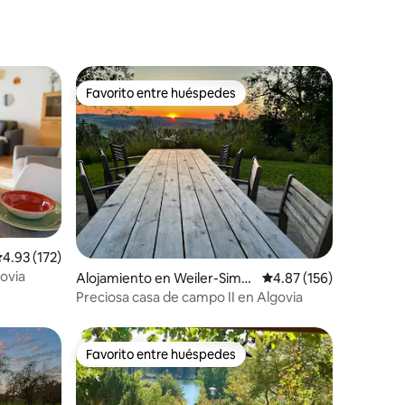
Favorito entre huéspedes
Favorito entre huéspedes
alificación promedio: 4.93 de 5, 172 reseñas
4.93 (172)
govia
Alojamiento en Weiler-Simm
Calificación promedio: 
4.87 (156)
erberg
Preciosa casa de campo II en Algovia
Favorito entre huéspedes
rido
Favorito entre huéspedes