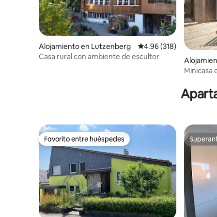
Alojamiento en Lutzenberg
Calificación promedio: 
4.96 (318)
Casa rural con ambiente de escultor
Alojamien
lgäu
Minicasa 
Aparta
Favorito entre huéspedes
Superanf
Favorito entre huéspedes
Superanf