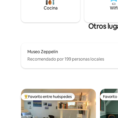
Rorschach
Cocina
Wifi
encontrar
de compra
los gustos
Otros lug
Museo Zeppelin
Recomendado por 199 personas locales
Favorito entre huéspedes
Favorito
Favorito entre huéspedes preferido
Favorito