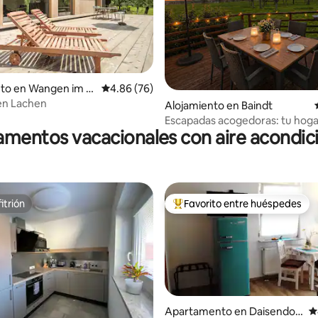
4.96 de 5, 318 reseñas
to en Wangen im Al
Calificación promedio: 4.86 de 5, 76 reseñas
4.86 (76)
en Lachen
Alojamiento en Baindt
Escapadas acogedoras: tu hogar
mentos vacacionales con aire acondi
casa
itrión
Favorito entre huéspedes
itrión
Favorito entre huéspedes prefe
Apartamento en Daisendor
C