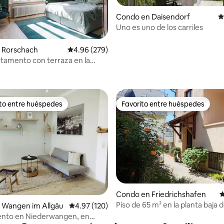
Condo en Daisendorf
C
Uno es uno de los carriles
 Rorschach
Calificación promedio: 4.96 de 5, 279 reseñas
4.96 (279)
tamento con terraza en la
4.96 de 5, 132 reseñas
istas al lago
ito entre huéspedes
Favorito entre huéspedes
 entre huéspedes preferido
Favorito entre huéspedes
Condo en Friedrichshafen
C
Piso de 65 m² en la planta baja 
 Wangen im Allgäu
Calificación promedio: 4.97 de 5, 120 reseñas
4.97 (120)
4.95 de 5, 141 reseñas
casa unifamiliar
nto en Niederwangen, en