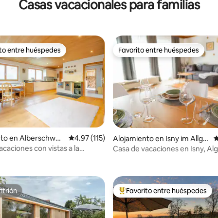
Casas vacacionales para familias
ito entre huéspedes
Favorito entre huéspedes
 entre huéspedes preferido
Favorito entre huéspedes
4.97 de 5, 110 reseñas
nto en Alberschwen
Calificación promedio: 4.97 de 5, 115 reseñas
4.97 (115)
Alojamiento en Isny im Allgä
C
u
caciones con vistas a la
Casa de vacaciones en Isny, Al
en Bregenz
itrión
Favorito entre huéspedes
itrión
Favorito entre huéspedes prefe