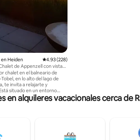
altas, cambiador). Otros: TV de pantalla
plana con Dolby, WiFi, lavadora 
secadora, 2 espacios abiertos, 
parada de autobús, panadería 
comercio de bebidas + tienda d
con fruta/huevos, 2 buenos re
cerca.
 en Heiden
Calificación promedio: 4.93 de 5, 228 reseñas
4.93 (228)
 Chalet de Appenzell con vistas
r chalet en el balneario de
obel, en lo alto del lago de
 te invita a relajarte y
 Está situado en un entorno
en alquileres vacacionales cerca de 
y ofrece una vista
ante del lago. La región es un
ra los entusiastas de la
a y los deportes: te esperan
s oportunidades de
, ciclismo y natación, así
squí cercanos y pistas de
 las ciudades vecinas de