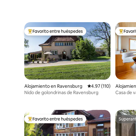
Algovia
Favorito entre huéspedes
Favor
Favorito entre huéspedes preferido
Favorito
Alojamiento en Ravensburg
Calificación promedio: 
4.97 (110)
Alojamie
de
Nido de golondrinas de Ravensburg
Casa de va
montaña 
Favorito entre huéspedes
Superanf
Favorito entre huéspedes preferido
Superanf