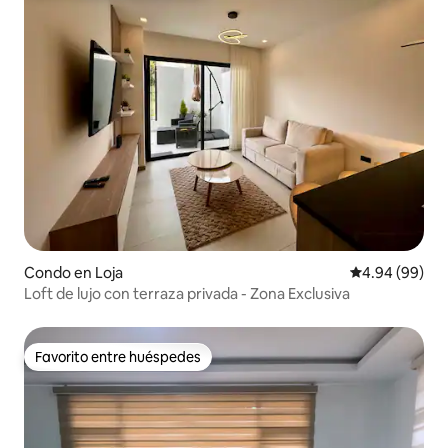
Condo en Loja
Calificación p
4.94 (99)
Loft de lujo con terraza privada - Zona Exclusiva
Favorito entre huéspedes
Favorito entre huéspedes