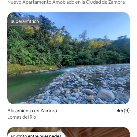
Nuevo Apartamento Amoblado en la Ciudad de Zamora
Superanfitrión
Superanfitrión
Alojamiento en Zamora
Calificac
5 (9)
Lomas del Río
Favorito entre huéspedes