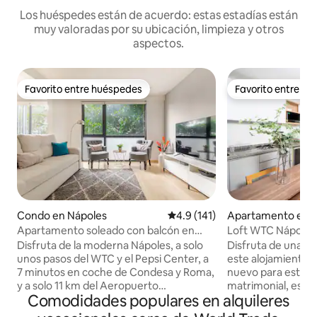
Los huéspedes están de acuerdo: estas estadías están
muy valoradas por su ubicación, limpieza y otros
aspectos.
Favorito entre huéspedes
Favorito entre h
Favorito entre huéspedes
Favorito entre h
Condo en Nápoles
Calificación promedio: 4.9 de 5
4.9 (141)
Apartamento en 
Apartamento soleado con balcón en
Loft WTC Nápoles
Nápoles, cerca de Condesa-Roma
Disfruta de la moderna Nápoles, a solo
Disfruta de una ex
unos pasos del WTC y el Pepsi Center, a
este alojamiento c
7 minutos en coche de Condesa y Roma,
nuevo para estren
y a solo 11 km del Aeropuerto
matrimonial, escri
Comodidades populares en alquileres
Internacional Benito Juárez (MEX), el
recámara con ter
Estadio GNP y el emocionante Gran
matrimonial, un b