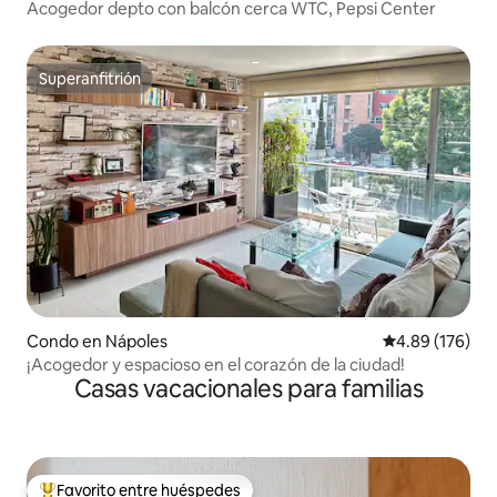
Acogedor depto con balcón cerca WTC, Pepsi Center
Superanfitrión
Superanfitrión
Condo en Nápoles
Calificación pr
4.89 (176)
¡Acogedor y espacioso en el corazón de la ciudad!
Casas vacacionales para familias
Favorito entre huéspedes