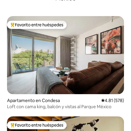
Favorito entre huéspedes
Favorito entre huéspedes preferido
Apartamento en Condesa
Calificación p
4.81 (578)
Loft con cama king, balcón y vistas al Parque México
Favorito entre huéspedes
Favorito entre huéspedes preferido