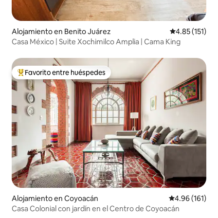
Alojamiento en Benito Juárez
Calificación p
4.85 (151)
Casa México | Suite Xochimilco Amplia | Cama King
Favorito entre huéspedes
Favorito entre huéspedes preferido
Alojamiento en Coyoacán
Calificación p
4.96 (161)
Casa Colonial con jardín en el Centro de Coyoacán