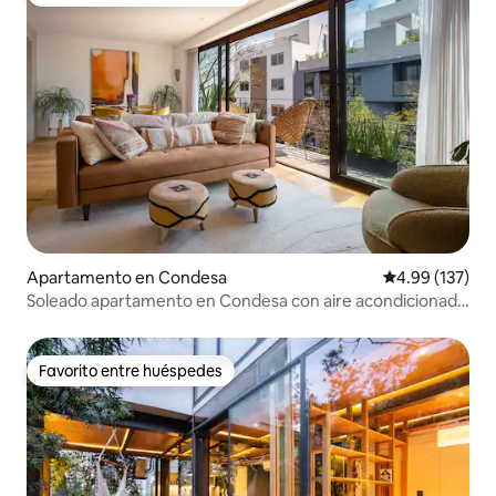
Favorito entre huéspedes preferido
Apartamento en Condesa
Calificación p
4.99 (137)
Soleado apartamento en Condesa con aire acondicionado
y azotea privada
Favorito entre huéspedes
Favorito entre huéspedes