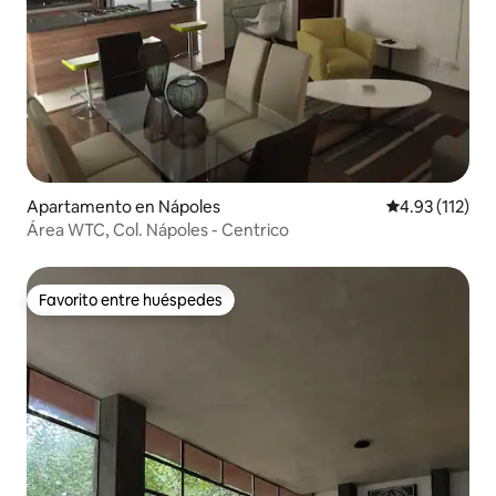
Apartamento en Nápoles
Calificación p
4.93 (112)
Área WTC, Col. Nápoles - Centrico
Favorito entre huéspedes
Favorito entre huéspedes