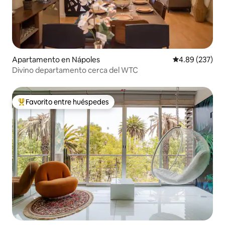
Apartamento en Nápoles
Calificación pr
4.89 (237)
Divino departamento cerca del WTC
Favorito entre huéspedes
Favorito entre huéspedes preferido