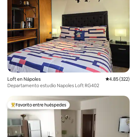
Loft en Nápoles
Calificación pr
4.85 (322)
Departamento estudio Napoles Loft RG402
Favorito entre huéspedes
Favorito entre huéspedes preferido