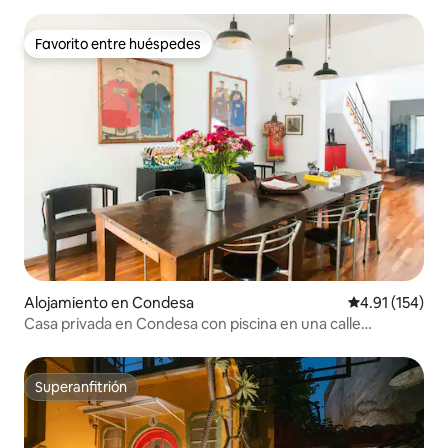
Favorito entre huéspedes
Favorito entre huéspedes
Alojamiento en Condesa
Calificación p
4.91 (154)
Casa privada en Condesa con piscina en una calle
tranquila
Superanfitrión
Superanfitrión