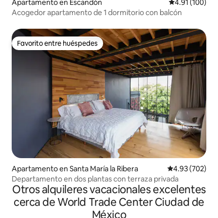
Apartamento en Escandón
Calificación p
4.91 (100)
Acogedor apartamento de 1 dormitorio con balcón
Favorito entre huéspedes
Favorito entre huéspedes
Apartamento en Santa María la Ribera
Calificación pr
4.93 (702)
Departamento en dos plantas con terraza privada
Otros alquileres vacacionales excelentes
cerca de World Trade Center Ciudad de
México