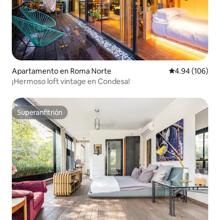
Apartamento en Roma Norte
Calificación pr
4.94 (106)
¡Hermoso loft vintage en Condesa!
Superanfitrión
Superanfitrión