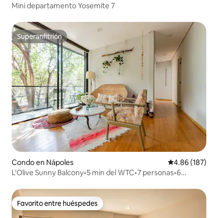
Mini departamento Yosemite 7
Superanfitrión
Superanfitrión
Condo en Nápoles
Calificación pr
4.86 (187)
L'Olive Sunny Balcony•5 min del WTC•7 personas•6
camas•3 dormitorios•2 baños
Favorito entre huéspedes
Favorito entre huéspedes