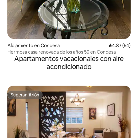
Alojamiento en Condesa
Calificación p
4.87 (54)
Hermosa casa renovada de los años 50 en Condesa
Apartamentos vacacionales con aire
acondicionado
Superanfitrión
Superanfitrión