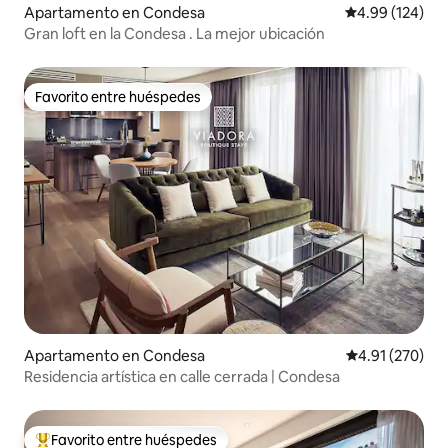
Apartamento en Condesa
Calificación pr
4.99 (124)
Gran loft en la Condesa . La mejor ubicación
Favorito entre huéspedes
Favorito entre huéspedes
Apartamento en Condesa
Calificación p
4.91 (270)
Residencia artística en calle cerrada | Condesa
Favorito entre huéspedes