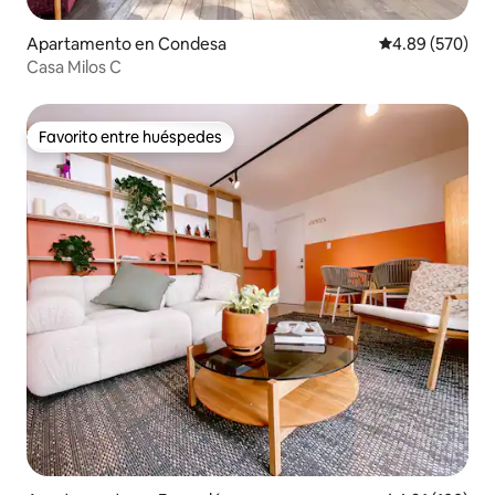
Apartamento en Condesa
Calificación pr
4.89 (570)
Casa Milos C
Favorito entre huéspedes
Favorito entre huéspedes