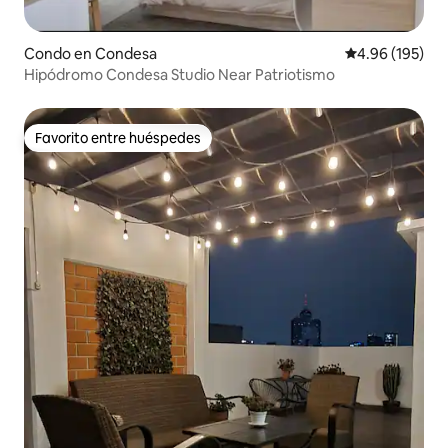
Condo en Condesa
Calificación pr
4.96 (195)
Hipódromo Condesa Studio Near Patriotismo
Favorito entre huéspedes
Favorito entre huéspedes