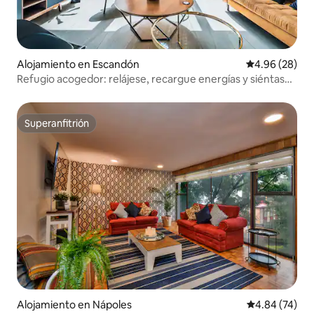
Alojamiento en Escandón
Calificación p
4.96 (28)
Refugio acogedor: relájese, recargue energías y siéntase
como en casa
Superanfitrión
Superanfitrión
Alojamiento en Nápoles
Calificación p
4.84 (74)