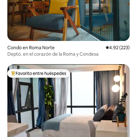
Condo en Roma Norte
Calificación pr
4.92 (223)
Depto. en el corazón de la Roma y Condesa
Favorito entre huéspedes
Favorito entre huéspedes preferido