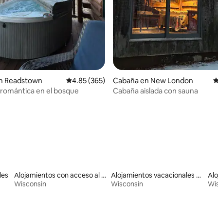
n Readstown
Calificación promedio: 4.85 de 5, 365 reseñas
4.85 (365)
Cabaña en New London
C
romántica en el bosque
Cabaña aislada con sauna
les
Alojamientos con acceso al lago
Alojamientos vacacionales con piscina
Wisconsin
Wisconsin
Wi