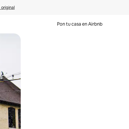
 original
Pon tu casa en Airbnb
o o desliza el dedo.