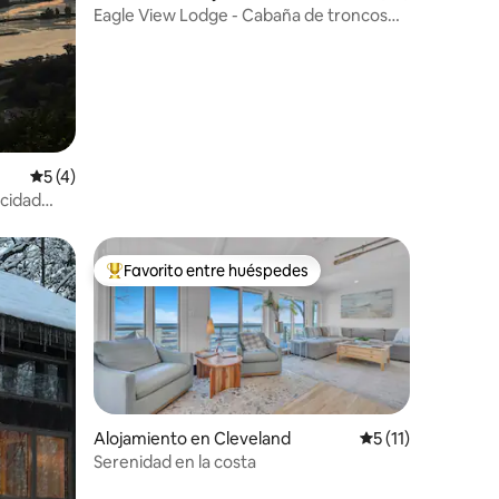
Eagle View Lodge - Cabaña de troncos
de 1850 con jacuzzi
Calificación promedio: 5 de 5, 4 reseñas
5 (4)
cidad
Favorito entre huéspedes
rido
Favorito entre huéspedes preferido
Alojamiento en Cleveland
Calificación prome
5 (11)
Serenidad en la costa