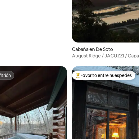
 y piscina
Cabaña en De Soto
August Ridge / JACUZZI / Capa
para 4 personas
itrión
Favorito entre huéspedes
itrión
Favorito entre huéspedes prefe
 4.98 de 5, 50 reseñas