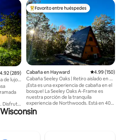
Cabaña e
Favorito entre huéspedes
Favor
rido
Favorito entre huéspedes preferido
Favorit
Cabaña pi
lago con 
¡Ubicada 
acogedor
disfrutan
fogata cr
de la est
cuidados
próxima 
escapada 
de las im
Cabaña en Hayward
Calificación promedio: 
4.99 (150)
el muelle,
alificación promedio: 4.92 de 5, 289 reseñas
4.92 (289)
cuatro e
Cabaña Seeley Oaks | Retiro aislado en 40
a de lujo
espacio 
acres
¡Esta es una experiencia de cabaña en el
asa
conexione
bosque! La Seeley Oaks A-Frame es
aramada
invitamos
nuestra porción de la tranquila
crees tus
experiencia de Northwoods. Está en 40
. Disfruta
cabaña.
acres privados y tranquilos (¡sin vecinos!)
n Wisconsin
a, el loft
con un excelente acceso a todo lo que
an al
ofrece el área de Hayward-Cable. Con
 privada
700 pies cuadrados, está pensada para
lla de gas,
dos adultos, con la opción de 2 niños
 Wolf
adicionales. Una cama tamaño queen en
talina