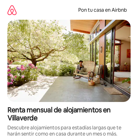
Omite
el
Pon tu casa en Airbnb
contenido
Renta mensual de alojamientos en
Villaverde
Descubre alojamientos para estadías largas que te
harán sentir como en casa durante un mes o más.