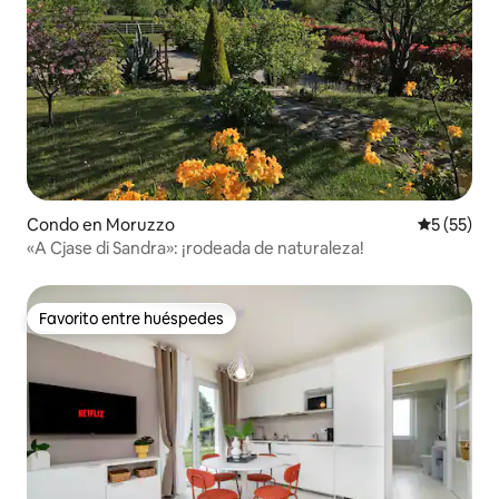
Condo en Moruzzo
Calificaci
5 (55)
«A Cjase di Sandra»: ¡rodeada de naturaleza!
Favorito entre huéspedes
Favorito entre huéspedes