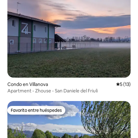
Condo en Villanova
Calificaci
5 (13)
Apartment - Zhouse - San Daniele del Friuli
Favorito entre huéspedes
Favorito entre huéspedes