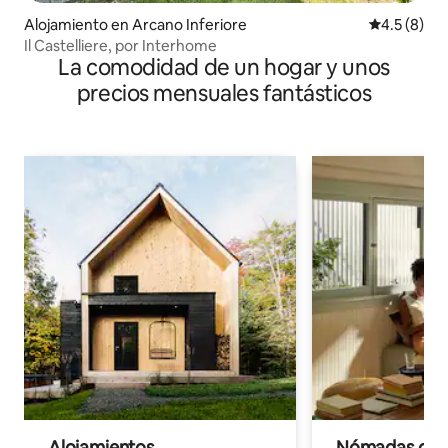
Alojamiento en Arcano Inferiore
Calificació
4.5 (8)
Il Castelliere, por Interhome
La comodidad de un hogar y unos
precios mensuales fantásticos
Alojamientos
Nómadas digit