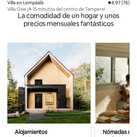
Villa en Lempäälä
Calificación p
4.97 (76)
Villa Gaia ¡A 15 minutos del centro de Tampere!
La comodidad de un hogar y unos
precios mensuales fantásticos
Alojamientos
Nómadas digit