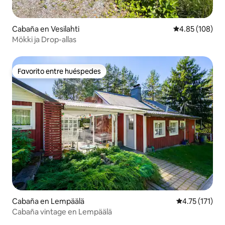
Cabaña en Vesilahti
Calificación pr
4.85 (108)
Mökki ja Drop-allas
Favorito entre huéspedes
Favorito entre huéspedes
Cabaña en Lempäälä
Calificación p
4.75 (171)
Cabaña vintage en Lempäälä