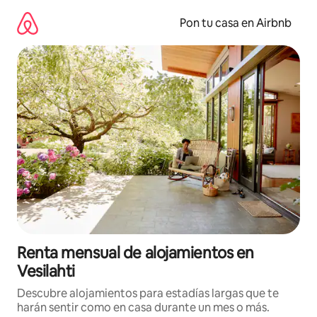
Omite
el
Pon tu casa en Airbnb
contenido
Renta mensual de alojamientos en
Vesilahti
Descubre alojamientos para estadías largas que te
harán sentir como en casa durante un mes o más.