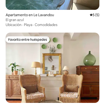
Apartamento en Le Lavandou
Calificac
5 (5)
El gran azul
Ubicación
·
Playa
·
Comodidades
Favorito entre huéspedes
Favorito entre huéspedes