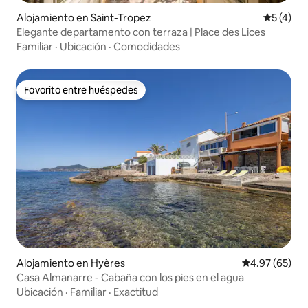
Alojamiento en Saint-Tropez
Calificac
5 (4)
Elegante departamento con terraza | Place des Lices
Familiar
·
Ubicación
·
Comodidades
Favorito entre huéspedes
Favorito entre huéspedes
Alojamiento en Hyères
Calificación p
4.97 (65)
Casa Almanarre - Cabaña con los pies en el agua
Ubicación
·
Familiar
·
Exactitud