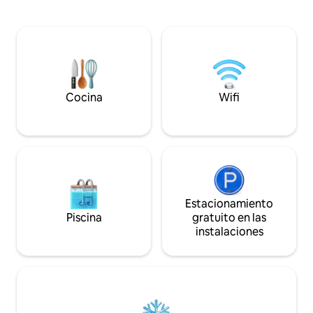
plaza de estacionamiento privada con
pintoresco puerto,
PUNTO DE CARGA para vehículo
auténtico encanto
eléctrico, propiedad nueva. También
en el mundo.
tenemos otros 2 lofts disponibles en
Airbnb en el mismo lugar: «Rêves bleus
2» y «Sublime vue mer 1». IR A VER
Cocina
Wifi
Estacionamiento
Piscina
gratuito en las
instalaciones