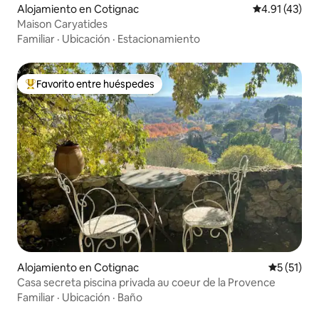
Alojamiento en Cotignac
Calificación 
4.91 (43)
Maison Caryatides
Familiar
·
Ubicación
·
Estacionamiento
Favorito entre huéspedes
Favorito entre huéspedes preferido
Alojamiento en Cotignac
Calificaci
5 (51)
Casa secreta piscina privada au coeur de la Provence
Familiar
·
Ubicación
·
Baño