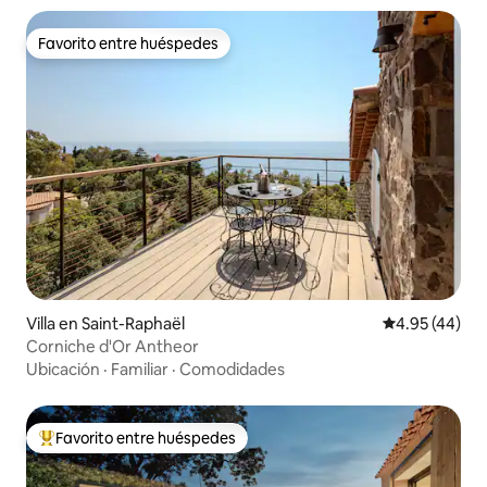
Favorito entre huéspedes
Favorito entre huéspedes
Villa en Saint-Raphaël
Calificación 
4.95 (44)
Corniche d'Or Antheor
Ubicación
·
Familiar
·
Comodidades
Favorito entre huéspedes
Favorito entre huéspedes preferido