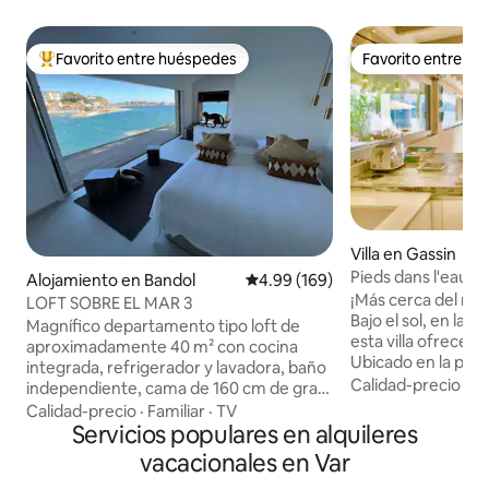
Favorito entre huéspedes
Favorito entre h
Favorito entre huéspedes preferido
Favorito entre h
Villa en Gassin
Pieds dans l'eau [P
Alojamiento en Bandol
Calificación promedio: 4.99 de 5
4.99 (169)
centro
¡Más cerca del ma
LOFT SOBRE EL MAR 3
Bajo el sol, en las n
Magnífico departamento tipo loft de
esta villa ofrece 
aproximadamente 40 m² con cocina
Ubicado en la play
integrada, refrigerador y lavadora, baño
del Mare ofrece im
Calidad-precio
·
Fa
independiente, cama de 160 cm de gran
acceso directo al m
comodidad y sofá cama, con vistas a la
Calidad-precio
·
Familiar
·
TV
de la casa es una p
playa más bonita de Bandol. Excepcional
Servicios populares en alquileres
el aroma del mar e
vista al mar, a la playa de Renécros, al
vacacionales en Var
A solo 10 minutos 
puerto y al centro de la ciudad a pie,
histórico de Saint 