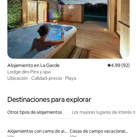
Alojamiento en La Garde
Calificación p
4.99 (92)
Lodge des Pins y spa
Ubicación
·
Calidad-precio
·
Playa
Destinaciones para explorar
Otros tipos de alojamientos
Los mejores lugares de interés 
Alojamientos con cama de altura accesible
Casas de campo vacacionales
Var
Var