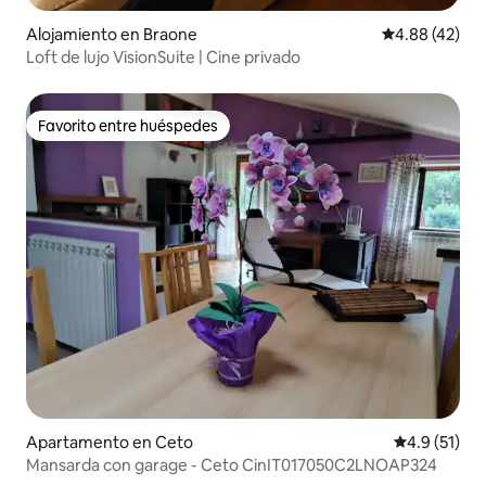
Alojamiento en Braone
Calificación 
4.88 (42)
Loft de lujo VisionSuite | Cine privado
Favorito entre huéspedes
Favorito entre huéspedes
Apartamento en Ceto
Calificación
4.9 (51)
Mansarda con garage - Ceto CinIT017050C2LNOAP324