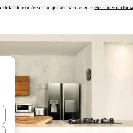
e de la información se tradujo automáticamente. 
Mostrar en el idioma
n las teclas de flecha hacia arriba y hacia abajo o explora con el tact