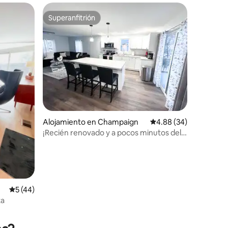
Superanfitrión
rido
Superanfitrión
Alojamiento en Champaign
Calificación promedio:
4.88 (34)
¡Recién renovado y a pocos minutos del
campus!
Calificación promedio: 5 de 5, 44 reseñas
5 (44)
ta