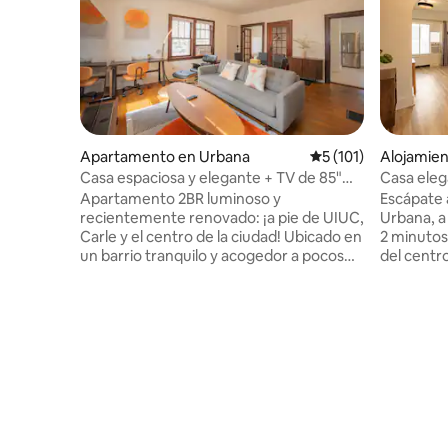
Apartamento en Urbana
Calificación promedi
5 (101)
Alojamie
Casa espaciosa y elegante + TV de 85"
Casa eleg
cerca de UIUC y Carle
UIUC, Car
Apartamento 2BR luminoso y
Escápate 
recientemente renovado: ¡a pie de UIUC,
Urbana, a
Carle y el centro de la ciudad! Ubicado en
2 minutos 
un barrio tranquilo y acogedor a pocos
del centr
minutos del campus, el hospital, las
barrio tr
tiendas, las cafeterías y un parque
cafetería
infantil. Totalmente renovado con un
yoga, par
televisor de85pulgadas, cocina completa
la parada
y cómodas camas tamaño queen,
trabajo, 
perfectas para noches de cine y comidas
acogedora
caseras. Ideal para enfermeras de viaje,
cine (eno
estudiantes visitantes o grupos.
fechas de
Preparado cuidadosamente para
sueño rep
estadías largas y trabajo desde casa.
ofrece c