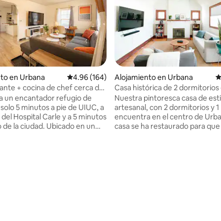
o: 5 de 5, 101 reseñas
nto en Urbana
Calificación promedio: 4.96 de 5, 164 reseñas
4.96 (164)
Alojamiento en Urbana
C
ante + cocina de chef cerca de
Casa histórica de 2 dormitorios 
le, DT
centro de Urbana: ¡2 pulgares h
a un encantador refugio de
Nuestra pintoresca casa de esti
arriba!
 solo 5 minutos a pie de UIUC, a
artesanal, con 2 dormitorios y 1
del Hospital Carle y a 5 minutos
encuentra en el centro de Urba
o de la ciudad. Ubicado en un
casa se ha restaurado para que
anquilo pero a pocos pasos de
como en la época en que Roger
s, restaurantes, estudios de
vivió en ella, según los detalles 
ques, tiendas de comestibles y
capítulo 1 de su autobiografía, “
 de autobús. Perfecto para el
Itself”. Estamos a 12 minutos en
el bienestar o una escapada
centro de Champaign y a 5 min
. Diseñado para noches de
auto del campus de la Universi
rme televisor de 85pulgadas),
Illinois. ¡También nos complace recibir a
 cocina (cocina de diseño) y
familias! Descubra un estilo moderno de
arador, esta estancia moderna
mediados de siglo, con libros es
omodidad, comodidad y un
Ebert, sus anuarios escolares 