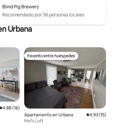
Blind Pig Brewery
Recomendado por 36 personas locales
 en Urbana
Favorito entre huéspedes
Favorito entre huéspedes
Calificación promedio: 4.88 de 5, 16 reseñas
4.88 (16)
Apartamento en Urbana
Calificación promedio:
4.93 (15)
Mel's Loft