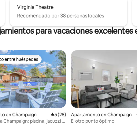
Virginia Theatre
Recomendado por 38 personas locales
jamientos para vacaciones excelentes
ito entre huéspedes
 entre huéspedes preferido
4.99 de 5, 143 reseñas
nto en Champaign
Calificación promedio: 5 de 5, 28 reseñas
5 (28)
Apartamento en Champaign
a Champaign: piscina, jacuzzi y
El otro punto óptimo