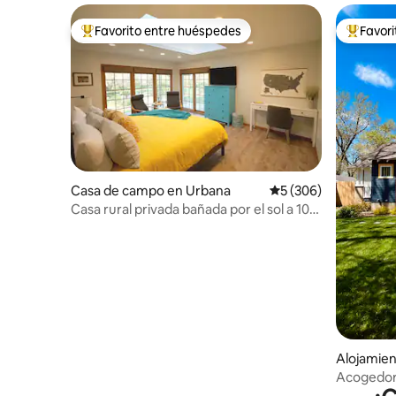
Favorito entre huéspedes
Favor
Favorito entre huéspedes preferido
Favorito
Casa de campo en Urbana
Calificación promedi
5 (306)
Casa rural privada bañada por el sol a 10
minutos de la Universidad de Illinois
Alojamie
Acogedora