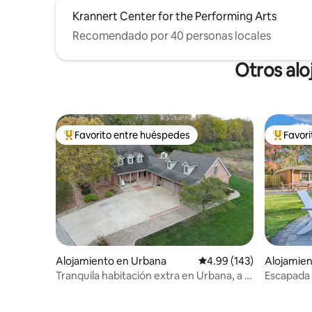
Krannert Center for the Performing Arts
Recomendado por 40 personas locales
Otros alo
Favorito entre huéspedes
Favor
Favorito entre huéspedes preferido
Favorito
Alojamiento en Urbana
Calificación promedio: 
4.99 (143)
Alojamie
Tranquila habitación extra en Urbana, a 5
Escapada 
millas de la universidad
fogata