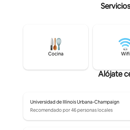
Servicio
Ponte en contacto con nosotros.
toque de 
¡Estaremos encantados de hospedarte
todo lo q
durante el tiempo que necesites!
Cocina
Wifi
Alójate c
Universidad de Illinois Urbana-Champaign
Recomendado por 46 personas locales