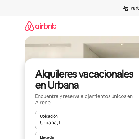
Omite
Part
el
contenido
Alquileres vacacionales
en Urbana
Encuentra y reserva alojamientos únicos en
Airbnb
Ubicación
Cuando los resultados estén disponibles, navega co
Llegada