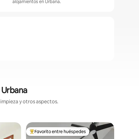
alojamientos en Urbana.
n Urbana
limpieza y otros aspectos.
Casa de 
Favorito entre huéspedes
Favor
rido
Favorito entre huéspedes preferido
Favorit
na
Suite co