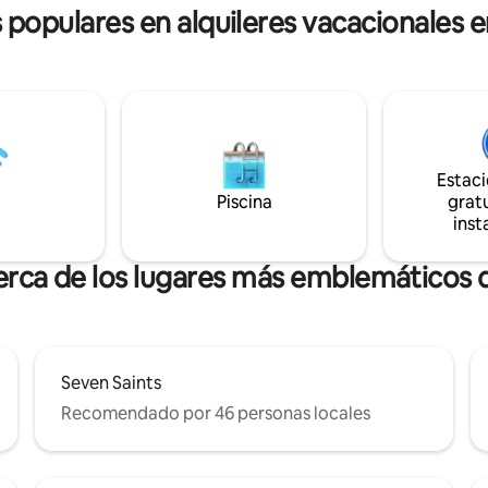
s populares en alquileres vacacionales 
magia, todo a pocos pasos de
High y más nostalgia centrada en 
ue necesitas.
Urbana.
Estac
Piscina
gratu
inst
erca de los lugares más emblemáticos
Seven Saints
Recomendado por 46 personas locales