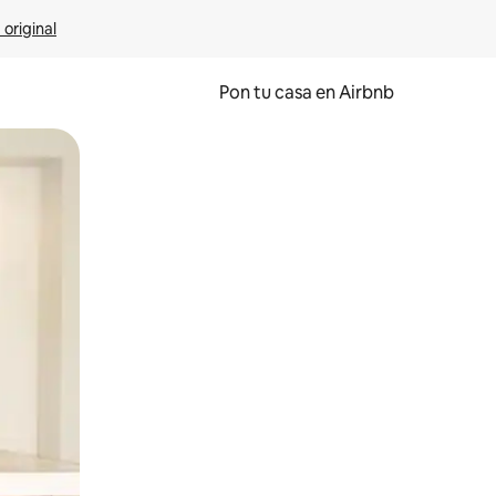
 original
Pon tu casa en Airbnb
o o desliza el dedo.