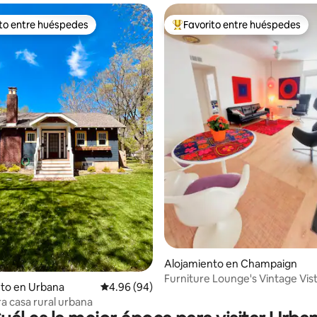
ito entre huéspedes
Favorito entre huéspedes
 entre huéspedes preferido
Favorito entre huéspedes prefe
o: 5 de 5, 306 reseñas
Alojamiento en Champaign
Furniture Lounge's Vintage Vis
nto en Urbana
Calificación promedio: 4.96 de 5, 94 reseñas
4.96 (94)
 casa rural urbana