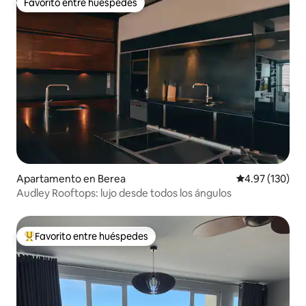
Favorito entre huéspedes
Favorito entre huéspedes
Apartamento en Berea
Calificación p
4.97 (130)
Audley Rooftops: lujo desde todos los ángulos
Favorito entre huéspedes
Favorito entre huéspedes preferido