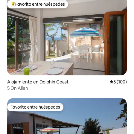
Favorito entre huéspedes
Favorito entre huéspedes preferido
Alojamiento en Dolphin Coast
Calificació
5 (100)
5 On Allen
Favorito entre huéspedes
Favorito entre huéspedes