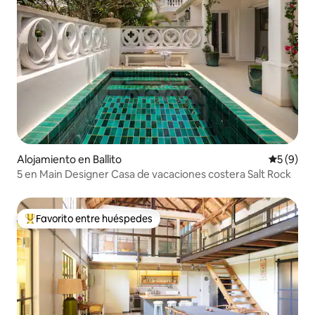
Alojamiento en Ballito
Calificac
5 (9)
5 en Main Designer Casa de vacaciones costera Salt Rock
Favorito entre huéspedes
Favorito entre huéspedes preferido