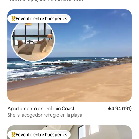
Favorito entre huéspedes
Favorito entre huéspedes preferido
Apartamento en Dolphin Coast
Calificación p
4.94 (191)
Shells: acogedor refugio en la playa
Favorito entre huéspedes
Favorito entre huéspedes preferido