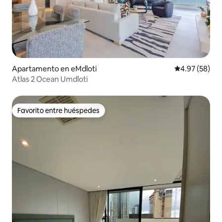
Apartamento en eMdloti
Calificación p
4.97 (58)
Atlas 2 Ocean Umdloti
Favorito entre huéspedes
Favorito entre huéspedes