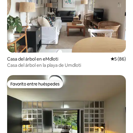
Casa del árbol en eMdloti
Calificaci
5 (86)
Casa del árbol en la playa de Umdloti
Favorito entre huéspedes
Favorito entre huéspedes