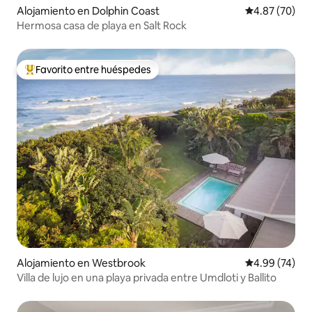
Alojamiento en Dolphin Coast
Calificación p
4.87 (70)
Hermosa casa de playa en Salt Rock
Favorito entre huéspedes
Favorito entre huéspedes preferido
Alojamiento en Westbrook
Calificación p
4.99 (74)
Villa de lujo en una playa privada entre Umdloti y Ballito