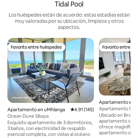
Tidal Pool
Los huéspedes están de acuerdo: estas estadías están
muy valoradas por su ubicación, limpieza y otros
aspectos.
Favorito entre huéspedes
Favorito entre h
Favorito entre huéspedes
Favorito entre h
Apartamento en 
Apartamento 902
Apartamento en uMhlanga
Calificación promedio: 4.91 de 5
4.91 (145)
View, Umhlanga
Ubicado en Bronze
Ocean Dune Sibaya
apartamento con t
Exquisito apartamento de 3 dormitorios,
ofrece magníficas vi
3 baños, con electricidad de respaldo
apartamento ofrec
esencial completa, con vistas al océano