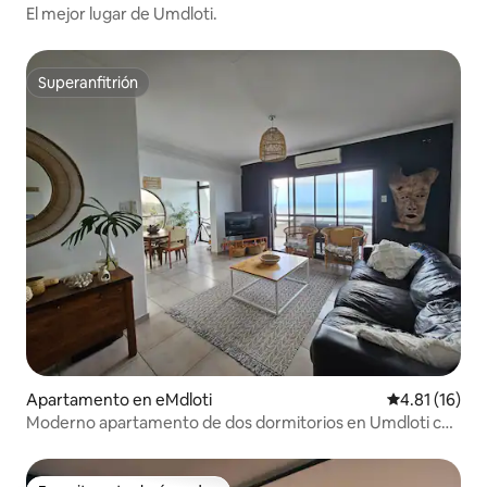
El mejor lugar de Umdloti.
Superanfitrión
Superanfitrión
Apartamento en eMdloti
Calificación 
4.81 (16)
Moderno apartamento de dos dormitorios en Umdloti con
vistas al mar