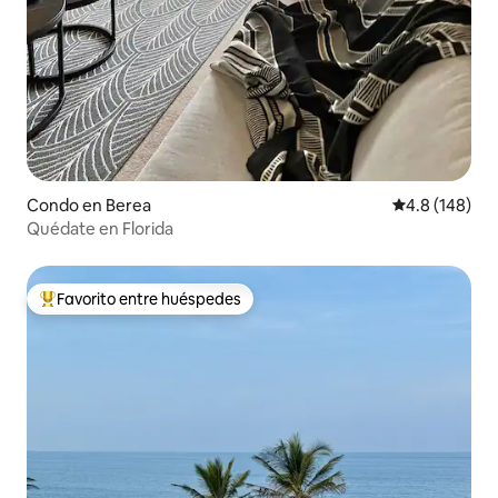
Condo en Berea
Calificación 
4.8 (148)
Quédate en Florida
Favorito entre huéspedes
Favorito entre huéspedes preferido