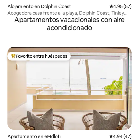
Alojamiento en Dolphin Coast
Calificación 
4.95 (57)
Acogedora casa frente a la playa, Dolphin Coast, Tinley
Apartamentos vacacionales con aire
Manor
acondicionado
Favorito entre huéspedes
Favorito entre huéspedes preferido
Apartamento en eMdloti
Calificación 
4.94 (47)