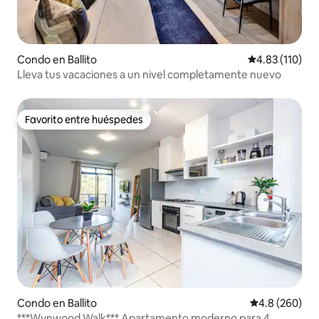
Condo en Ballito
Calificación p
4.83 (110)
Lleva tus vacaciones a un nivel completamente nuevo
Favorito entre huéspedes
Favorito entre huéspedes
Condo en Ballito
Calificación p
4.8 (260)
***Wynwood Walk*** Apartamento moderno para 4