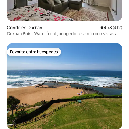
Condo en Durban
Calificación p
4.78 (412)
Durban Point Waterfront, acogedor estudio con vistas al
puerto
Favorito entre huéspedes
Favorito entre huéspedes