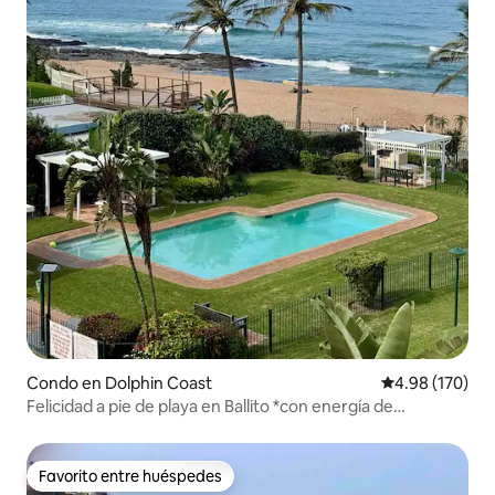
Condo en Dolphin Coast
Calificación pr
4.98 (170)
Felicidad a pie de playa en Ballito *con energía de
respaldo*
Favorito entre huéspedes
Favorito entre huéspedes