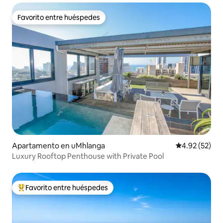
Favorito entre huéspedes
Favorito entre huéspedes
Apartamento en uMhlanga
Calificación 
4.92 (52)
Luxury Rooftop Penthouse with Private Pool
Favorito entre huéspedes
Favorito entre huéspedes preferido