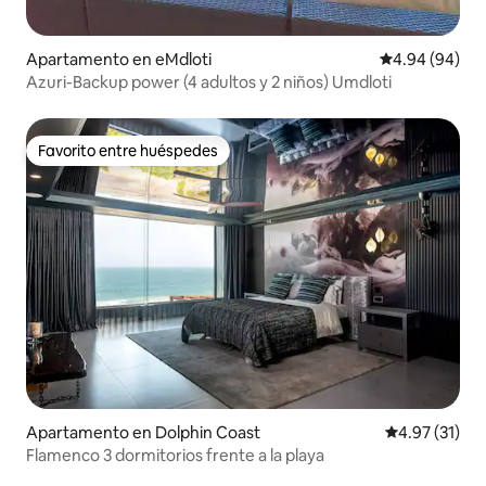
Apartamento en eMdloti
Calificación p
4.94 (94)
Azuri-Backup power (4 adultos y 2 niños) Umdloti
Favorito entre huéspedes
Favorito entre huéspedes
Apartamento en Dolphin Coast
Calificación 
4.97 (31)
Flamenco 3 dormitorios frente a la playa