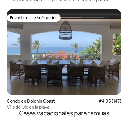
personas
Favorito entre huéspedes
Favorito entre huéspedes
Condo en Dolphin Coast
Calificación pr
4.96 (147)
Villa de lujo en la playa
Casas vacacionales para familias