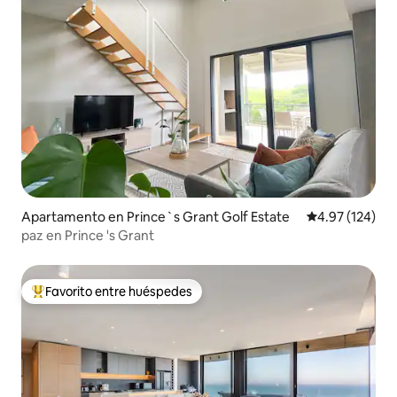
Apartamento en Prince`s Grant Golf Estate
Calificación p
4.97 (124)
paz en Prince 's Grant
Favorito entre huéspedes
Favorito entre huéspedes preferido