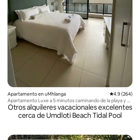
Apartamento en uMhlanga
Calificación p
4.9 (264)
Apartamento Luxe a 5 minutos caminando de la playa y el
Otros alquileres vacacionales excelentes
pueblo de Umhlanga.
cerca de Umdloti Beach Tidal Pool