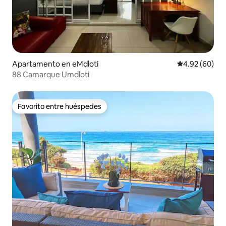
Apartamento en eMdloti
Calificación p
4.92 (60)
88 Camarque Umdloti
Favorito entre huéspedes
Favorito entre huéspedes