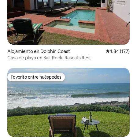
Alojamiento en Dolphin Coast
Calificación p
4.84 (177)
Casa de playa en Salt Rock, Rascal's Rest
Favorito entre huéspedes
Favorito entre huéspedes