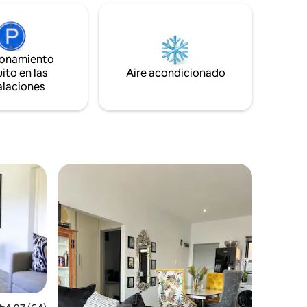
de las tiendas, a 8 minutos en coche del
centro comercial Pavilion y a 20 minutos
s para el
en coche de la playa de Durban. ¡Por
 turca,
supuesto, también hay muchos otros
asiones.
lugares divertidos para explorar!
ionamiento
de madera
ito en las
Aire acondicionado
erraza que
alaciones
e los
rido