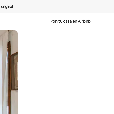
 original
Pon tu casa en Airbnb
o o desliza el dedo.