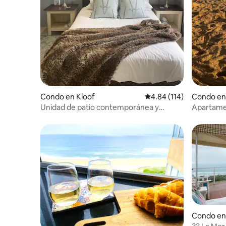
Condo en Kloof
Calificación promedio: 
4.84 (114)
Condo en
Unidad de patio contemporánea y
Apartamen
espaciosa
Warner B
Condo en