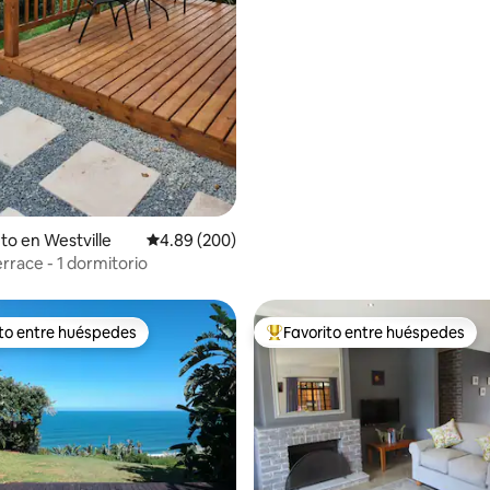
4.77 de 5, 117 reseñas
to en Westville
Calificación promedio: 4.89 de 5, 200 reseñas
4.89 (200)
rrace - 1 dormitorio
ito entre huéspedes
Favorito entre huéspedes
 entre huéspedes preferido
Favorito entre huéspedes prefe