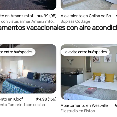
: 5.0 de 5, 11 reseñas
nto en Amanzimtoti
Calificación promedio: 4.99 de 5, 95 reseñas
4.99 (95)
Alojamiento en Colina de Bot
ha
l con vistas al mar Amanzimtoti,
Boplaas Cottage
mentos vacacionales con aire acondi
da privada
ito entre huéspedes
Favorito entre huéspedes
 entre huéspedes preferido
Favorito entre huéspedes
4.86 de 5, 128 reseñas
nto en Kloof
Calificación promedio: 4.98 de 5, 156 reseñas
4.98 (156)
nto Tamarind con cocina
Apartamento en Westville
C
El estudio en Elston