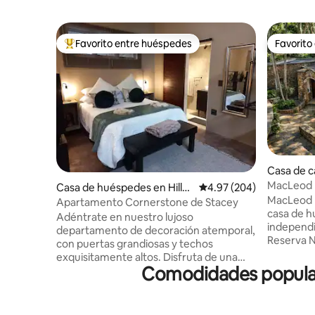
Favorito entre huéspedes
Favorito
Favorito entre huéspedes preferido
Favorito
Casa de 
MacLeod 
Casa de huéspedes en Hillcr
Calificación promedio: 
4.97 (204)
escapada 
MacLeod 
est
Apartamento Cornerstone de Stacey
casa de h
Adéntrate en nuestro lujoso
independi
departamento de decoración atemporal,
Reserva N
con puertas grandiosas y techos
alojamien
exquisitamente altos. Disfruta de una
decorado 
Comodidades populare
ducha relajante, acurrúcate en camas de
con toda
día lujosas y extragrandes, ve tu serie
que pueda
favorita de Netflix, disfruta de WiFi
vistas a l
rápido sin límites o duerme