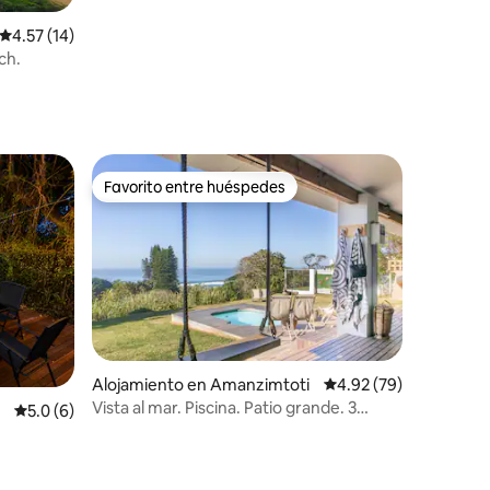
Calificación promedio: 4.57 de 5, 14 reseñas
4.57 (14)
ch.
Favorito entre huéspedes
Favorito entre huéspedes
Alojamiento en Amanzimtoti
Calificación promedio:
4.92 (79)
Vista al mar. Piscina. Patio grande. 3
Calificación promedio: 5.0 de 5, 6 reseñas
5.0 (6)
habitaciones con baño en suite