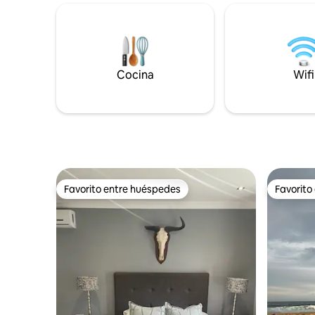
Krantzklo
plácidamente. Deslízate en nuestra
aves para 
exuberante cama tamaño queen para
observaci
disfrutar de una noche rejuvenecedora
tranquilo 
mientras contemplas las estrellas. Cree
disfrutas 
la iluminación perfecta para una cita
Nkonka di
Cocina
Wifi
romántica o unas vacaciones de trabajo,
propiedad.
y no olvide saborear una taza del mejor
amantes d
café de filtro en nuestro pintoresco
jardín privado
Favorito entre huéspedes
Favorito
Favorito entre huéspedes
Favorito