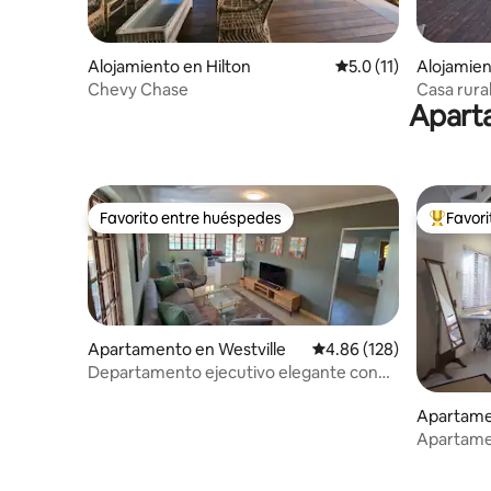
Alojamiento en Hilton
Calificación promedio
5.0 (11)
Alojamie
Chevy Chase
Casa rura
Aparta
Tu escapa
Favorito entre huéspedes
Favor
Favorito entre huéspedes
Favorito
Apartamento en Westville
Calificación promedio: 
4.86 (128)
Departamento ejecutivo elegante con
impresionantes vistas
Apartame
Apartame