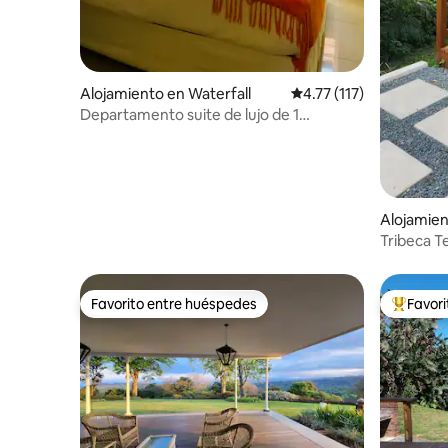
Alojamiento en Waterfall
Calificación promedio: 
4.77 (117)
Departamento suite de lujo de 1
dormitorio, sala de estar y cocina
Alojamien
Tribeca Te
Favorito entre huéspedes
Favor
Favorito entre huéspedes
Favorito