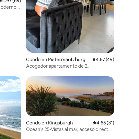
Calificación promedio: 4.97 de 5, 64 reseñas
4.97 (64)
moderno
Condo en Pietermaritzburg
Calificación promedio:
4.57 (49)
Acogedor apartamento de 2
dormitorios, en Hilton
Condo en Kingsburgh
Calificación promedio:
4.65 (31)
Ocean's 25-Vistas al mar, acceso directo
a la playa