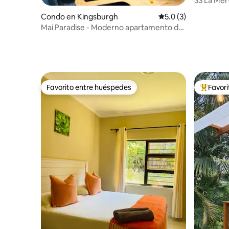
33 La Mer
vista al ma
Condo en Kingsburgh
Calificación promedi
5.0 (3)
Mai Paradise - Moderno apartamento de
2 dormitorios y 2 baños
Favorito entre huéspedes
Favor
Favorito entre huéspedes
Favorito