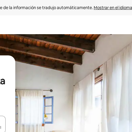
e de la información se tradujo automáticamente. 
Mostrar en el idioma
za
n las teclas de flecha hacia arriba y hacia abajo o explora con el tact