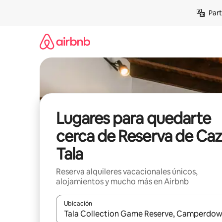
Omite
Part
el
contenido
Lugares para quedarte
cerca de Reserva de Ca
Tala
Reserva alquileres vacacionales únicos,
alojamientos y mucho más en Airbnb
Ubicación
Cuando los resultados estén disponibles, navega co