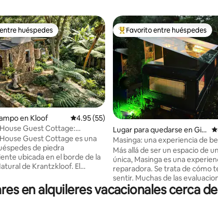
 entre huéspedes
Favorito entre huéspedes
 entre huéspedes
Favorito entre huéspedes prefe
campo en Kloof
Calificación promedio: 4.95 de 5, 55 reseñas
4.95 (55)
House Guest Cottage:
4.97 de 5, 204 reseñas
Lugar para quedarse en Gilli
C
para amantes de la naturaleza
House Guest Cottage es una
tts
Masinga: una experiencia de be
uéspedes de piedra
única
Más allá de ser un espacio de u
ente ubicada en el borde de la
única, Masinga es una experien
atural de Krantzkloof. El
reparadora. Se trata de cómo t
to de planta abierta está
sentir. Muchas de las evaluacio
en un estilo eduardiano, pero
s en alquileres vacacionales cerca de
nuestros huéspedes hablan de 
s las comodidades modernas
calidad y experiencia. Duerme 
s necesitar. La casa tiene
caravana reformada con techo
a magnífica garganta de
transparente y elevado para c