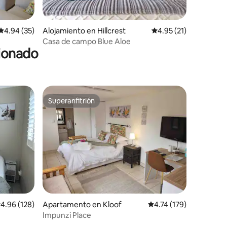
Calificación promedio: 4.94 de 5, 35 reseñas
4.94 (35)
Alojamiento en Hillcrest
Calificación promedio:
4.95 (21)
Casa de campo Blue Aloe
cionado
Superanfitrión
Superanfitrión
alificación promedio: 4.96 de 5, 128 reseñas
4.96 (128)
Apartamento en Kloof
Calificación promedio: 
4.74 (179)
Impunzi Place