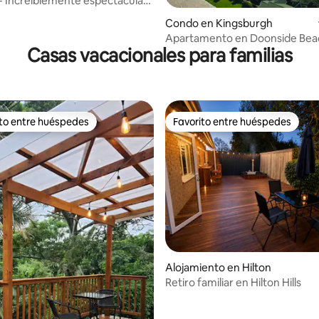
- Increíblemente espectacular
r y la playa
o: 5.0 de 5, 3 reseñas
Condo en Kingsburgh
Apartamento en Doonside Bea
Casas vacacionales para familias
ito entre huéspedes
Favorito entre huéspedes
 entre huéspedes preferido
Favorito entre huéspedes
Alojamiento en Hilton
Retiro familiar en Hilton Hills