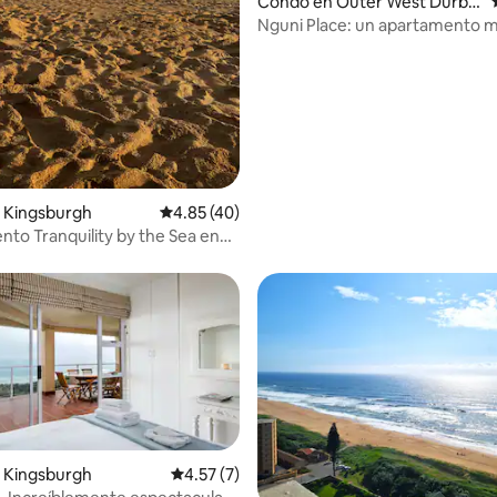
Condo en Outer West Durba
n
Nguni Place: un apartamento 
con cocina.
4.84 de 5, 114 reseñas
 Kingsburgh
Calificación promedio: 4.85 de 5, 40 reseñas
4.85 (40)
to Tranquility by the Sea en
each
 Kingsburgh
Calificación promedio: 4.57 de 5, 7 reseñas
4.57 (7)