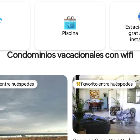
of. Hay una gran cantidad de
el cielo nocturno. Aire acondicionado
los entusiastas de la
para el verano, mantas eléctrica
ón de aves y un entorno
invierno y una lámpara de araña
en el que relajarse mientras
bueno, eso es para todas las oc
del sonido de las cataratas
Estac
Ubicado en hermosos árboles 
rectamente debajo de la
Piscina
gratu
amarilla con tu lapa privada y t
 Una visita obligada para los
inst
se extiende hacia y alrededor d
e la naturaleza.
árboles. Inspirado.
Condominios vacacionales con wifi
 entre huéspedes
Favorito entre huéspedes
 entre huéspedes
Favorito entre huéspedes prefe