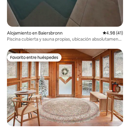
Alojamiento en Baiersbronn
Calificación 
4.98 (41)
Piscina cubierta y sauna propias, ubicación absolutamente
tranquila
Favorito entre huéspedes
Favorito entre huéspedes