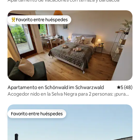
Favorito entre huéspedes
Favorito entre huéspedes preferido
Apartamento en Schönwald im Schwarzwald
Calificaci
5 (48)
Acogedor nido en la Selva Negra para 2 personas: ¡pura
tranquilidad y naturaleza!
Favorito entre huéspedes
Favorito entre huéspedes