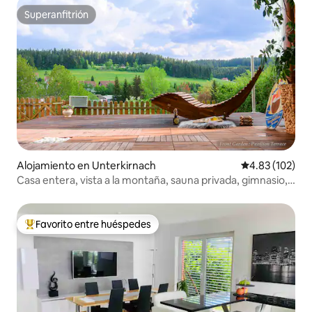
Superanfitrión
Superanfitrión
Alojamiento en Unterkirnach
Calificación p
4.83 (102)
Casa entera, vista a la montaña, sauna privada, gimnasio,
jardín
Favorito entre huéspedes
Favorito entre huéspedes preferido