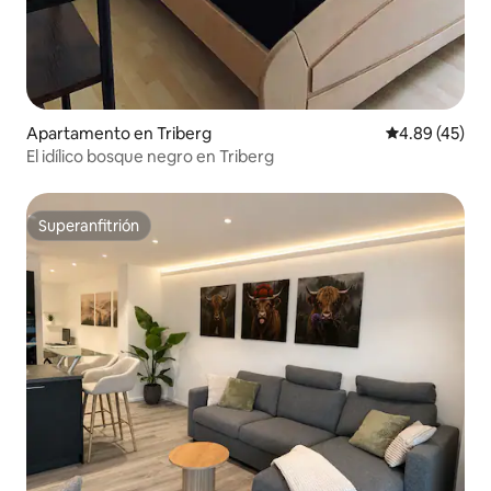
Apartamento en Triberg
Calificación 
4.89 (45)
El idílico bosque negro en Triberg
Superanfitrión
Superanfitrión