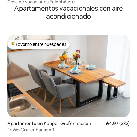
Casa de vacaciones Eulenhäusle
Apartamentos vacacionales con aire
acondicionado
Favorito entre huéspedes
Favorito entre huéspedes preferido
Apartamento en Kappel-Grafenhausen
Calificación pr
4.97 (232)
FeWo Grafenhausen 1