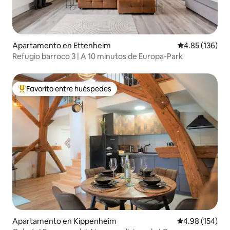
Apartamento en Ettenheim
Calificación p
4.85 (136)
Refugio barroco 3 | A 10 minutos de Europa-Park
Favorito entre huéspedes
Favorito entre huéspedes preferido
Apartamento en Kippenheim
Calificación pr
4.98 (154)