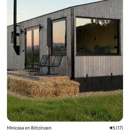
Minicasa en Bötzingen
Calificaci
5 (17)