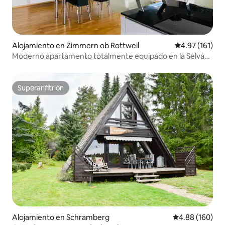
Alojamiento en Zimmern ob Rottweil
Calificación p
4.97 (161)
Moderno apartamento totalmente equipado en la Selva
Negra ☀️
Superanfitrión
Superanfitrión
Alojamiento en Schramberg
Calificación pr
4.88 (160)