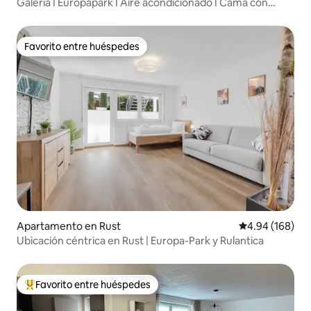
Galería I Europapark I Aire acondicionado I Cama con
somier
Favorito entre huéspedes
Favorito entre huéspedes
Apartamento en Rust
Calificación pr
4.94 (168)
Ubicación céntrica en Rust | Europa-Park y Rulantica
Favorito entre huéspedes
Favorito entre huéspedes preferido