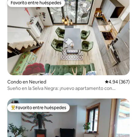
Favorito entre huéspedes
Favorito entre huéspedes
Condo en Neuried
Calificación pr
4.94 (367)
Sueño en la Selva Negra: ¡nuevo apartamento con
terraza!
Favorito entre huéspedes
Favorito entre huéspedes preferido