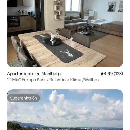
Apartamento en Mahlberg
Calificación p
4.99 (123)
"TiMia" Europa Park / Rulantica/ Klima /Wallbox
Superanfitrión
Superanfitrión