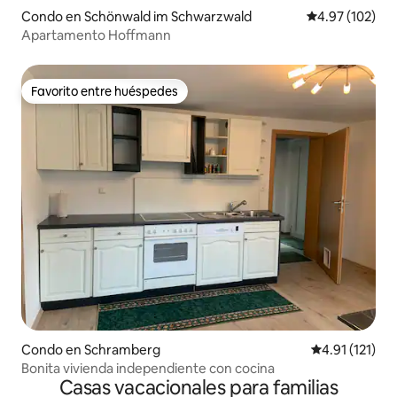
Condo en Schönwald im Schwarzwald
Calificación p
4.97 (102)
Apartamento Hoffmann
Favorito entre huéspedes
Favorito entre huéspedes
Condo en Schramberg
Calificación p
4.91 (121)
Bonita vivienda independiente con cocina
Casas vacacionales para familias