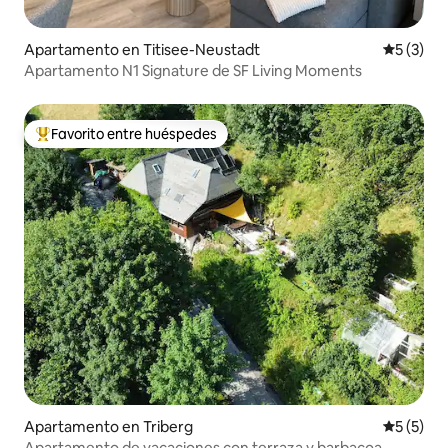
Apartamento en Titisee-Neustadt
Calificac
5 (3)
Apartamento N1 Signature de SF Living Moments
Favorito entre huéspedes
Favorito entre huéspedes preferido
Apartamento en Triberg
Calificac
5 (5)
Apartamento de vacaciones con terraza y barbacoa