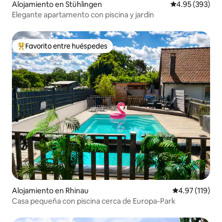
Alojamiento en Stühlingen
Calificación pr
4.95 (393)
Elegante apartamento con piscina y jardín
Favorito entre huéspedes
Favorito entre huéspedes preferido
Alojamiento en Rhinau
Calificación p
4.97 (119)
Casa pequeña con piscina cerca de Europa-Park