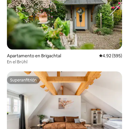
Apartamento en Brigachtal
Calificación pr
4.92 (595)
En el Brühl
Superanfitrión
Superanfitrión