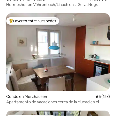
Hermeshof en Vöhrenbach/Linach en la Selva Negra
Favorito entre huéspedes
Favorito entre huéspedes preferido
Condo en Merzhausen
Calificació
5 (153)
Apartamento de vacaciones cerca de la ciudad en el
campo