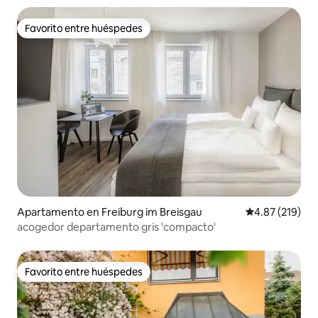
Favorito entre huéspedes
Favorito entre huéspedes
Apartamento en Freiburg im Breisgau
Calificación p
4.87 (219)
acogedor departamento gris 'compacto'
Favorito entre huéspedes
Favorito entre huéspedes