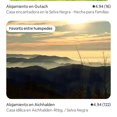
Alojamiento en Gutach
Calificación 
4.94 (16)
Casa encantadora en la Selva Negra - Hecha para familias
Favorito entre huéspedes
Favorito entre huéspedes
Alojamiento en Aichhalden
Calificación p
4.94 (122)
Casa idílica en Aichhalden-Rtbg. / Selva Negra