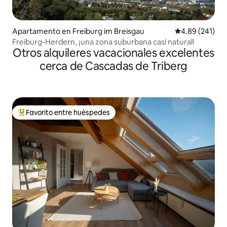
Apartamento en Freiburg im Breisgau
Calificación pr
4.89 (241)
Freiburg-Herdern, ¡una zona suburbana casi natural!
Otros alquileres vacacionales excelentes
cerca de Cascadas de Triberg
Favorito entre huéspedes
Favorito entre huéspedes preferido