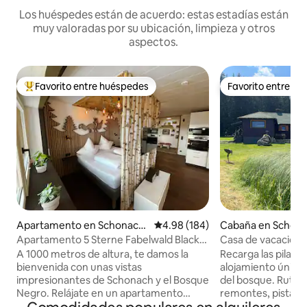
Los huéspedes están de acuerdo: estas estadías están
muy valoradas por su ubicación, limpieza y otros
aspectos.
Favorito entre huéspedes
Favorito entre h
Favorito entre huéspedes preferido
Favorito entre h
Apartamento en Schonach i
Calificación promedio: 4.98 de 5
4.98 (184)
Cabaña en Schona
m Schwarzwald
warzwald
Apartamento 5 Sterne Fabelwald Black
Casa de vacacion
Forest
cabaña de mader
A 1000 metros de altura, te damos la
Recarga las pilas y
bienvenida con unas vistas
alojamiento único 
impresionantes de Schonach y el Bosque
del bosque. Rutas
Negro. Relájate en un apartamento
remontes, pistas d
completamente renovado en 2023 con
belleza pura de la