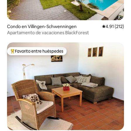
Condo en Villingen-Schwenningen
Calificación p
4.91 (212)
Apartamento de vacaciones BlackForest
Favorito entre huéspedes
Favorito entre huéspedes preferido