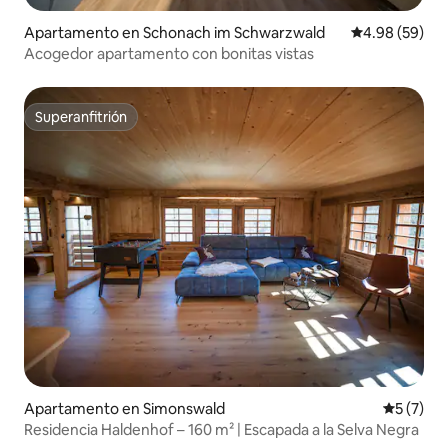
Apartamento en Schonach im Schwarzwald
Calificación p
4.98 (59)
Acogedor apartamento con bonitas vistas
Superanfitrión
Superanfitrión
Apartamento en Simonswald
Calificac
5 (7)
Residencia Haldenhof – 160 m² | Escapada a la Selva Negra