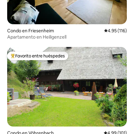
Condo en Friesenheim
Calificación p
4.95 (116)
Apartamento en Heiligenzell
Favorito entre huéspedes
Favorito entre huéspedes preferido
Condo en Vöhrenbach
Calificación p
4.99 (101)