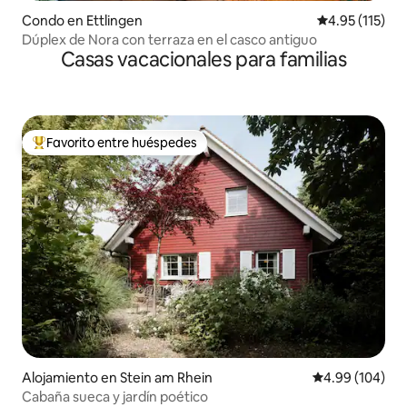
Condo en Ettlingen
Calificación p
4.95 (115)
Dúplex de Nora con terraza en el casco antiguo
Casas vacacionales para familias
Favorito entre huéspedes
Favorito entre huéspedes preferido
Alojamiento en Stein am Rhein
Calificación pr
4.99 (104)
Cabaña sueca y jardín poético