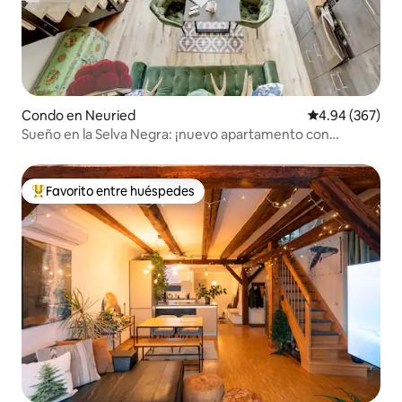
Condo en Neuried
Calificación pr
4.94 (367)
Sueño en la Selva Negra: ¡nuevo apartamento con
terraza!
Favorito entre huéspedes
Favorito entre huéspedes preferido