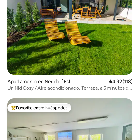
Apartamento en Neudorf Est
Calificación p
4.92 (118)
Un Nid Cosy / Aire acondicionado. Terraza, a 5 minutos del
centro. Estacionamiento.
Favorito entre huéspedes
Favorito entre huéspedes preferido