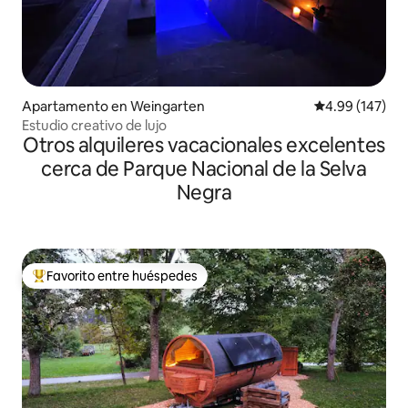
Apartamento en Weingarten
Calificación pr
4.99 (147)
Estudio creativo de lujo
Otros alquileres vacacionales excelentes
cerca de Parque Nacional de la Selva
Negra
Favorito entre huéspedes
Favorito entre huéspedes preferido