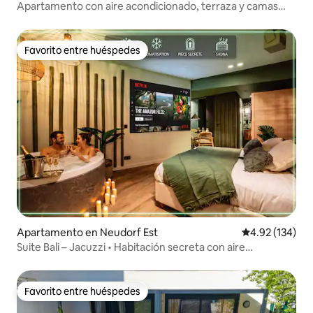
Apartamento con aire acondicionado, terraza y camas
tamaño king
Favorito entre huéspedes
Favorito entre huéspedes
Apartamento en Neudorf Est
Calificación p
4.92 (134)
Suite Bali – Jacuzzi • Habitación secreta con aire
acondicionado
Favorito entre huéspedes
Favorito entre huéspedes