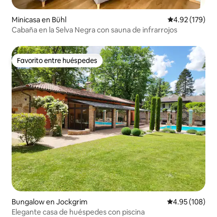
Minicasa en Bühl
Calificación p
4.92 (179)
Cabaña en la Selva Negra con sauna de infrarrojos
Favorito entre huéspedes
Favorito entre huéspedes
Bungalow en Jockgrim
Calificación pr
4.95 (108)
Elegante casa de huéspedes con piscina