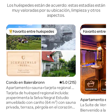
Los huéspedes están de acuerdo: estas estadías están
muy valoradas por su ubicación, limpieza y otros
aspectos.
Favorito entre huéspedes
Favorito entre h
Favorito entre huéspedes preferido
Favorito entre h
Condo en Baiersbronn
Calificación promedio: 5.0 de 5
5.0 (215)
Apartamento+sauna+tarjeta regional de
huésped incluida
Tarjeta de huésped regional incluida:
¡experimenta la Selva Negra! Estudio
Apartamento en S
amueblado con cariño (64 m²) con sauna
La Suite de Venus
privada, terraza, pérgola en el corazón
Habitación Secret
Bienvenido a la Su
de la Selva Negra. Como extra: tarjeta de