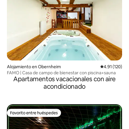
Alojamiento en Obernheim
Calificación p
4.91 (120)
FAMO | Casa de campo de bienestar con piscina+sauna
Apartamentos vacacionales con aire
acondicionado
Favorito entre huéspedes
Favorito entre huéspedes