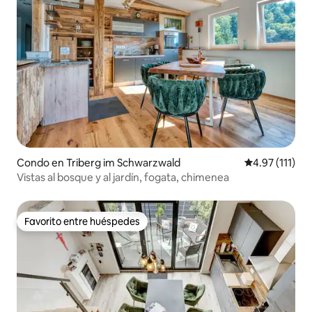
Condo en Triberg im Schwarzwald
Calificación p
4.97 (111)
Vistas al bosque y al jardín, fogata, chimenea
Favorito entre huéspedes
Favorito entre huéspedes