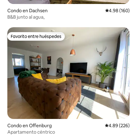
Condo en Dachsen
Calificación pr
4.98 (160)
B&B junto al agua,
Favorito entre huéspedes
Favorito entre huéspedes
Condo en Offenburg
Calificación pr
4.89 (226)
Apartamento céntrico