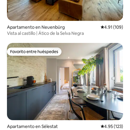
Apartamento en Neuenbürg
Calificación p
4.91 (109)
Vista al castillo | Ático de la Selva Negra
Favorito entre huéspedes
Favorito entre huéspedes
Apartamento en Sélestat
Calificación p
4.95 (123)