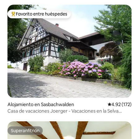
Selva Negra
Favorito entre huéspedes
Favorito entre huéspedes preferido
Alojamiento en Sasbachwalden
Calificación p
4.92 (172)
Casa de vacaciones Joerger - Vacaciones en la Selva
Negra
Superanfitrión
Superanfitrión