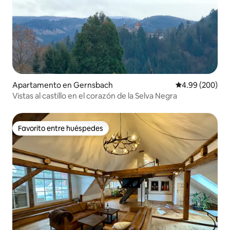
Apartamento en Gernsbach
Calificación pr
4.99 (200)
Vistas al castillo en el corazón de la Selva Negra
Favorito entre huéspedes
Favorito entre huéspedes