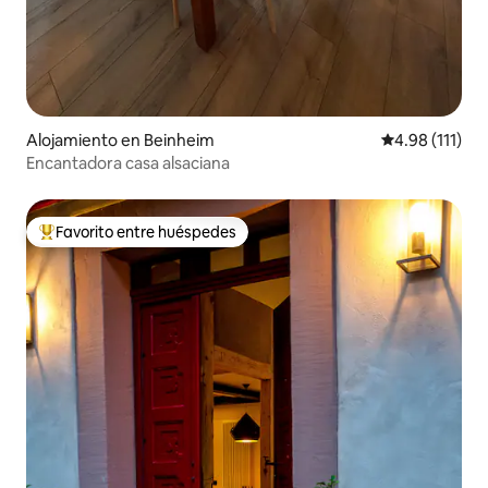
Alojamiento en Beinheim
Calificación p
4.98 (111)
Encantadora casa alsaciana
Favorito entre huéspedes
Favorito entre huéspedes preferido