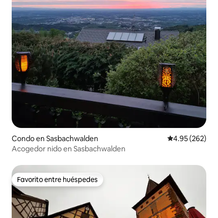
Condo en Sasbachwalden
Calificación pr
4.95 (262)
Acogedor nido en Sasbachwalden
Favorito entre huéspedes
Favorito entre huéspedes