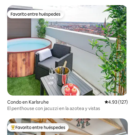
Favorito entre huéspedes
Favorito entre huéspedes
Condo en Karlsruhe
Calificación p
4.93 (127)
El penthouse con jacuzzi en la azotea y vistas
Favorito entre huéspedes
Favorito entre huéspedes preferido