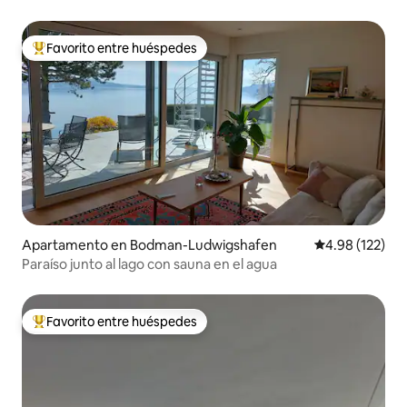
Favorito entre huéspedes
Favorito entre huéspedes preferido
Apartamento en Bodman-Ludwigshafen
Calificación p
4.98 (122)
Paraíso junto al lago con sauna en el agua
Favorito entre huéspedes
Favorito entre huéspedes preferido