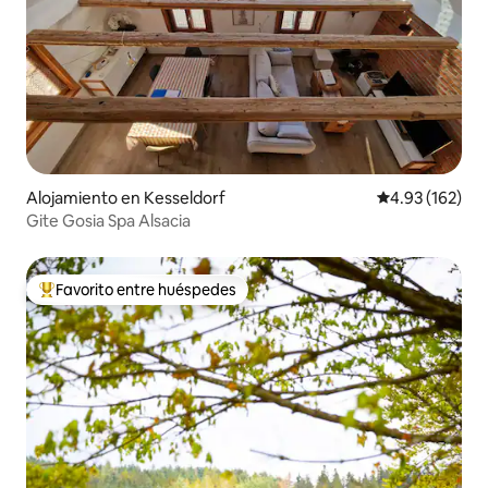
Alojamiento en Kesseldorf
Calificación p
4.93 (162)
Gite Gosia Spa Alsacia
Favorito entre huéspedes
Favorito entre huéspedes preferido