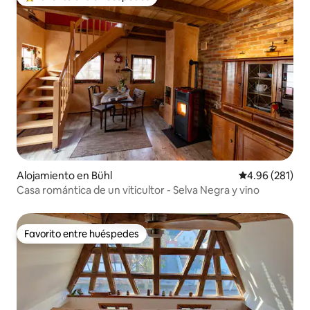
Favorito entre huéspedes preferido
Alojamiento en Bühl
Calificación pr
4.96 (281)
Casa romántica de un viticultor - Selva Negra y vino
Favorito entre huéspedes
Favorito entre huéspedes