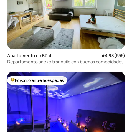
Apartamento en Bühl
Calificación pr
4.93 (556)
Departamento anexo tranquilo con buenas comodidades.
Favorito entre huéspedes
Favorito entre huéspedes preferido