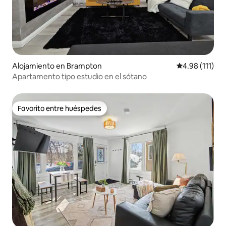
Alojamiento en Brampton
Calificación p
4.98 (111)
Apartamento tipo estudio en el sótano
Favorito entre huéspedes
Favorito entre huéspedes