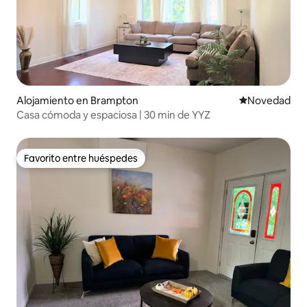
Alojamiento en Brampton
Lugar para ho
Novedad
Casa cómoda y espaciosa | 30 min de YYZ
Favorito entre huéspedes
Favorito entre huéspedes