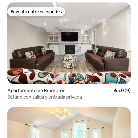
Favorito entre huéspedes
Favorito entre huéspedes
Apartamento en Brampton
Calificació
5.0 (9)
Sótano con salida y entrada privada